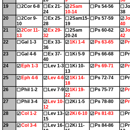
19
2Cor 6-8
Ex 21-
2Sam
Ps 54-56
Jo
☐
☐
☑
☐
☐
24
10-14
38
20
2Cor 9-
Ex 25-
2Sam15-
Ps 57-59
Jo
☐
☐
☐
☐
☑
10
28
19
40
21
2Cor 11-
Ex 29-
2Sam
Ps 60-62
Jo
☑
☑
☐
☐
☑
13
32
20-24
42
22
Gal 1-3
Ex 33-
1Ki 1-4
Ps 63-65
Pr
☐
☐
☑
☑
☑
36
23
Gal 4-6
Ex 37-
1Ki 5-9
Ps 66-68
Pr
☐
☐
☐
☐
☐
40
24
Eph 1-3
Lev 1-3
1Ki 10-
Ps 69-71
Pr
☑
☐
☐
☑
☑
13
25
Eph 4-6
Lev 4-6
1Ki 14-
Ps 72-74
Pr
☑
☑
☑
☐
☐
18
26
Phil 1-2
Lev 7-9
1Ki 19-
Ps 75-77
Pr
☐
☐
☑
☐
☑
22
27
Phil 3-4
Lev 10-
2Ki 1-5
Ps 78-80
Pr
☐
☑
☐
☐
☑
12
28
Col 1-2
Lev 13-
2Ki 6-10
Ps 81-83
Pr
☑
☐
☑
☑
☐
15
29
Col 3-4
Lev 16-
2Ki 11-
Ps 84-86
Pr
☑
☐
☐
☐
☐