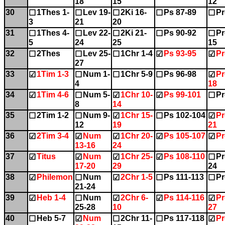
18
15
12
30
1Thes 1-
Lev 19-
2Ki 16-
Ps 87-89
Pr
☐
☐
☐
☐
☐
3
21
20
31
1Thes 4-
Lev 22-
2Ki 21-
Ps 90-92
Pr
☐
☐
☐
☐
☐
5
24
25
15
32
2Thes
Lev 25-
1Chr 1-4
Ps 93-95
Pr
☐
☐
☐
☑
☑
27
33
1Tim 1-3
Num 1-
1Chr 5-9
Ps 96-98
Pr
☑
☐
☐
☐
☑
4
18
34
1Tim 4-6
Num 5-
1Chr 10-
Ps 99-101
Pr
☑
☐
☑
☑
☐
8
14
35
2Tim 1-2
Num 9-
1Chr 15-
Ps 102-104
Pr
☐
☐
☑
☐
☑
12
19
21
36
2Tim 3-4
Num
1Chr 20-
Ps 105-107
Pr
☑
☑
☑
☑
☑
13-16
24
37
Titus
Num
1Chr 25-
Ps 108-110
Pr
☑
☑
☑
☑
☐
17-20
29
24
38
Philemon
Num
2Chr 1-5
Ps 111-113
Pr
☑
☐
☑
☐
☐
21-24
39
Heb 1-4
Num
2Chr 6-
Ps 114-116
Pr
☑
☐
☑
☑
☑
25-28
10
27
40
Heb 5-7
Num
2Chr 11-
Ps 117-118
Pr
☐
☑
☐
☐
☑