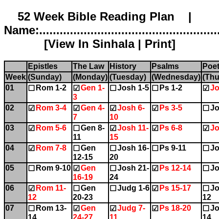
52 Week Bible Reading Plan |
Name:.....................................................
[
View In Sinhala
|
Print
]
Epistles
The Law
History
Psalms
Poet
Week
(Sunday)
(Monday)
(Tuesday)
(Wednesday)
(Thu
01
Rom 1-2
Gen 1-
Josh 1-5
Ps 1-2
Jo
☐
☑
☐
☐
☑
3
02
Rom 3-4
Gen 4-
Josh 6-
Ps 3-5
Jo
☑
☑
☑
☑
☐
7
10
03
Rom 5-6
Gen 8-
Josh 11-
Ps 6-8
Jo
☑
☐
☑
☑
☑
11
15
04
Rom 7-8
Gen
Josh 16-
Ps 9-11
Jo
☑
☐
☐
☐
☐
12-15
20
05
Rom 9-10
Gen
Josh 21-
Ps 12-14
Jo
☐
☑
☐
☑
☐
16-19
24
06
Rom 11-
Gen
Judg 1-6
Ps 15-17
Jo
☑
☐
☐
☑
☐
12
20-23
12
07
Rom 13-
Gen
Judg 7-
Ps 18-20
Jo
☐
☑
☑
☑
☐
14
24-27
11
14