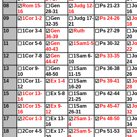
08
Rom 15-
Gen
Judg 12-
Ps 21-23
Jo
☑
☐
☑
☐
☐
16
28-31
16
16
09
1Cor 1-2
Gen
Judg 17-
Ps 24-26
Jo
☑
☐
☐
☑
☑
32-35
21
18
10
1Cor 3-4
Gen
Ruth
Ps 27-29
Jo
☐
☑
☑
☐
☐
36-39
20
11
1Cor 5-6
Gen
1Sam1-5
Ps 30-32
Jo
☐
☑
☑
☐
☑
40-43
22
12
1Cor 7-8
Gen
1Sam 6-
Ps 33-35
Jo
☐
☑
☐
☑
☐
44-47
10
24
13
1Cor 9-
Gen
1Sam
Ps 36-38
Jo
☐
☐
☐
☐
☐
10
48-50
11-15
26
14
1Cor 11-
Ex 1-4
1Sam
Ps 39-41
Jo
☐
☑
☐
☑
☑
12
16-20
28
15
1Cor 13-
Ex 5-8
1Sam
Ps 42-44
Jo
☑
☐
☐
☐
☐
14
21-25
30
16
1Cor 15-
Ex 9-
1Sam
Ps 45-47
Jo
☑
☑
☐
☑
☑
16
12
26-31
32
17
2Cor 1-3
Ex 13-
2Sam 1-
Ps 48-50
Jo
☑
☐
☑
☑
☐
16
4
34
18
2Cor 4-5
Ex 17-
2Sam 5-
Ps 51-53
Jo
☐
☐
☑
☐
☑
20
9
36