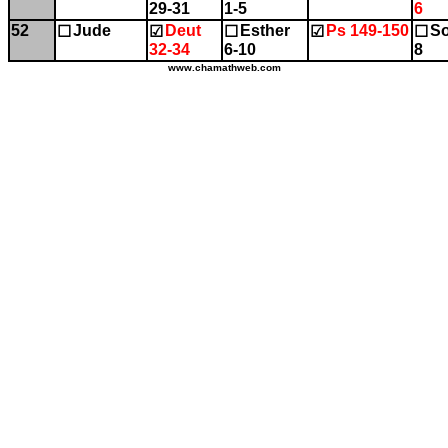
29-31
1-5
6
52
Jude
Deut
Esther
Ps 149-150
So
☐
☑
☐
☑
☐
32-34
6-10
8
www.chamathweb.com