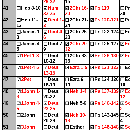
29-32
15
41
Heb 8-10
Num
2Chr 16-
Ps 119
Pr
☐
☑
☑
☑
☐
33-36
20
30
42
Heb 11-
Deut 1-
2Chr 21-
Ps 120-121
Pr
☐
☑
☐
☑
☐
13
3
24
43
James 1-
Deut 4-
2Chr 25-
Ps 122-124
Ec
☐
☑
☐
☐
☐
3
6
28
44
James 4-
Deut 7-
2Chr 29-
Ps 125-127
Ec
☐
☐
☑
☐
☑
5
9
32
45
1Pet 1-3
Deut
2Chr 33-
Ps 128-130
Ec
☑
☐
☐
☑
☑
10-12
36
46
1Pet 4-5
Deut
Ezra 1-5
Ps 131-133
Ec
☑
☑
☑
☑
☐
13-15
47
2Pet
Deut
Ezra 6-
Ps 134-136
Ec
☑
☐
☐
☐
☐
16-19
10
10
48
1John 1-
Deut
Neh 1-4
Ps 137-139
Ec
☑
☐
☑
☑
☑
3
20-22
12
49
1John 4-
Deut
Neh 5-9
Ps 140-142
So
☑
☑
☐
☑
☑
5
23-25
2
50
2John
Deut
Neh 10-
Ps 143-145
So
☐
☐
☑
☐
☐
26-28
13
4
51
3John
Deut
Esther
Ps 146-148
So
☑
☐
☐
☑
☑