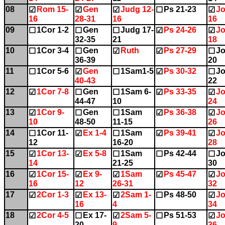
08
Rom 15-
Gen
Judg 12-
Ps 21-23
Jo
☑
☑
☑
☐
☑
16
28-31
16
16
09
1Cor 1-2
Gen
Judg 17-
Ps 24-26
Jo
☐
☐
☐
☑
☑
32-35
21
18
10
1Cor 3-4
Gen
Ruth
Ps 27-29
Jo
☐
☐
☑
☑
☐
36-39
20
11
1Cor 5-6
Gen
1Sam1-5
Ps 30-32
Jo
☐
☑
☐
☑
☐
40-43
22
12
1Cor 7-8
Gen
1Sam 6-
Ps 33-35
Jo
☑
☐
☐
☑
☑
44-47
10
24
13
1Cor 9-
Gen
1Sam
Ps 36-38
Jo
☑
☐
☐
☑
☑
10
48-50
11-15
26
14
1Cor 11-
Ex 1-4
1Sam
Ps 39-41
Jo
☐
☑
☐
☑
☑
12
16-20
28
15
1Cor 13-
Ex 5-8
1Sam
Ps 42-44
Jo
☑
☑
☐
☐
☐
14
21-25
30
16
1Cor 15-
Ex 9-
1Sam
Ps 45-47
Jo
☑
☑
☑
☑
☑
16
12
26-31
32
17
2Cor 1-3
Ex 13-
2Sam 1-
Ps 48-50
Jo
☑
☑
☑
☐
☑
16
4
34
18
2Cor 4-5
Ex 17-
2Sam 5-
Ps 51-53
Jo
☑
☐
☑
☐
☑
20
9
36