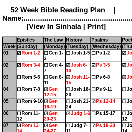
52 Week Bible Reading Plan |
Name:.....................................................
[
View In Sinhala
|
Print
]
Epistles
The Law
History
Psalms
Poet
Week
(Sunday)
(Monday)
(Tuesday)
(Wednesday)
(Thu
01
Rom 1-2
Gen 1-
Josh 1-5
Ps 1-2
Jo
☑
☐
☐
☐
☑
3
02
Rom 3-4
Gen 4-
Josh 6-
Ps 3-5
Jo
☑
☐
☑
☑
☑
7
10
03
Rom 5-6
Gen 8-
Josh 11-
Ps 6-8
Jo
☐
☐
☑
☐
☑
11
15
04
Rom 7-8
Gen
Josh 16-
Ps 9-11
Jo
☐
☑
☐
☐
☐
12-15
20
05
Rom 9-10
Gen
Josh 21-
Ps 12-14
Jo
☐
☑
☐
☑
☐
16-19
24
06
Rom 11-
Gen
Judg 1-6
Ps 15-17
Jo
☐
☑
☑
☐
☐
12
20-23
12
07
Rom 13-
Gen
Judg 7-
Ps 18-20
Jo
☑
☑
☐
☑
☐
14
24-27
11
14