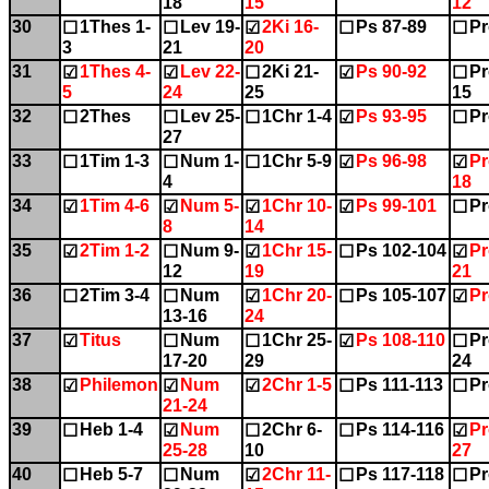
18
15
12
30
1Thes 1-
Lev 19-
2Ki 16-
Ps 87-89
Pr
☐
☐
☑
☐
☐
3
21
20
31
1Thes 4-
Lev 22-
2Ki 21-
Ps 90-92
Pr
☑
☑
☐
☑
☐
5
24
25
15
32
2Thes
Lev 25-
1Chr 1-4
Ps 93-95
Pr
☐
☐
☐
☑
☐
27
33
1Tim 1-3
Num 1-
1Chr 5-9
Ps 96-98
Pr
☐
☐
☐
☑
☑
4
18
34
1Tim 4-6
Num 5-
1Chr 10-
Ps 99-101
Pr
☑
☑
☑
☑
☐
8
14
35
2Tim 1-2
Num 9-
1Chr 15-
Ps 102-104
Pr
☑
☐
☑
☐
☑
12
19
21
36
2Tim 3-4
Num
1Chr 20-
Ps 105-107
Pr
☐
☐
☑
☐
☑
13-16
24
37
Titus
Num
1Chr 25-
Ps 108-110
Pr
☑
☐
☐
☑
☐
17-20
29
24
38
Philemon
Num
2Chr 1-5
Ps 111-113
Pr
☑
☑
☑
☐
☐
21-24
39
Heb 1-4
Num
2Chr 6-
Ps 114-116
Pr
☐
☑
☐
☐
☑
25-28
10
27
40
Heb 5-7
Num
2Chr 11-
Ps 117-118
Pr
☐
☐
☑
☐
☐