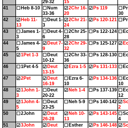
29-32
15
41
Heb 8-10
Num
2Chr 16-
Ps 119
Pr
☐
☐
☑
☑
☐
33-36
20
30
42
Heb 11-
Deut 1-
2Chr 21-
Ps 120-121
Pr
☑
☐
☑
☑
☐
13
3
24
43
James 1-
Deut 4-
2Chr 25-
Ps 122-124
Ec
☐
☐
☐
☐
☐
3
6
28
44
James 4-
Deut 7-
2Chr 29-
Ps 125-127
Ec
☐
☑
☑
☐
☑
5
9
32
45
1Pet 1-3
Deut
2Chr 33-
Ps 128-130
Ec
☑
☐
☐
☐
☐
10-12
36
46
1Pet 4-5
Deut
Ezra 1-5
Ps 131-133
Ec
☐
☑
☑
☑
☐
13-15
47
2Pet
Deut
Ezra 6-
Ps 134-136
Ec
☑
☑
☐
☑
☐
16-19
10
10
48
1John 1-
Deut
Neh 1-4
Ps 137-139
Ec
☑
☐
☑
☐
☐
3
20-22
12
49
1John 4-
Deut
Neh 5-9
Ps 140-142
So
☑
☐
☐
☐
☑
5
23-25
2
50
2John
Deut
Neh 10-
Ps 143-145
So
☐
☑
☑
☑
☐
26-28
13
4
51
3John
Deut
Esther
Ps 146-148
So
☑
☑
☐
☑
☑