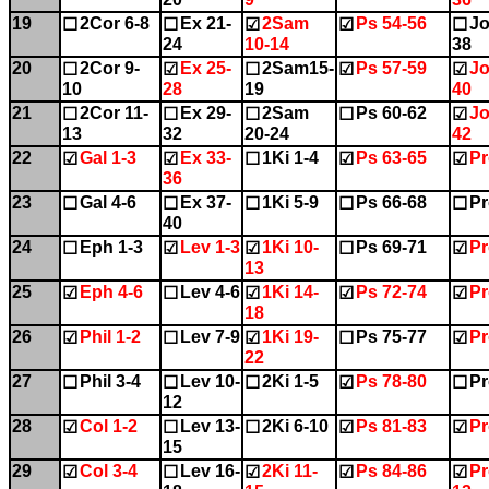
19
2Cor 6-8
Ex 21-
2Sam
Ps 54-56
Jo
☐
☐
☑
☑
☐
24
10-14
38
20
2Cor 9-
Ex 25-
2Sam15-
Ps 57-59
Jo
☐
☑
☐
☑
☑
10
28
19
40
21
2Cor 11-
Ex 29-
2Sam
Ps 60-62
Jo
☐
☐
☐
☐
☑
13
32
20-24
42
22
Gal 1-3
Ex 33-
1Ki 1-4
Ps 63-65
Pr
☑
☑
☐
☑
☑
36
23
Gal 4-6
Ex 37-
1Ki 5-9
Ps 66-68
Pr
☐
☐
☐
☐
☐
40
24
Eph 1-3
Lev 1-3
1Ki 10-
Ps 69-71
Pr
☐
☑
☑
☐
☑
13
25
Eph 4-6
Lev 4-6
1Ki 14-
Ps 72-74
Pr
☑
☐
☑
☑
☑
18
26
Phil 1-2
Lev 7-9
1Ki 19-
Ps 75-77
Pr
☑
☐
☑
☐
☑
22
27
Phil 3-4
Lev 10-
2Ki 1-5
Ps 78-80
Pr
☐
☐
☐
☑
☐
12
28
Col 1-2
Lev 13-
2Ki 6-10
Ps 81-83
Pr
☑
☐
☐
☑
☑
15
29
Col 3-4
Lev 16-
2Ki 11-
Ps 84-86
Pr
☑
☐
☑
☑
☑