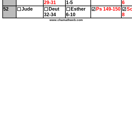
29-31
1-5
6
52
Jude
Deut
Esther
Ps 149-150
So
☐
☐
☐
☑
☑
32-34
6-10
8
www.chamathweb.com