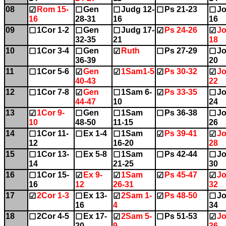
08
Rom 15-
Gen
Judg 12-
Ps 21-23
Jo
☑
☐
☐
☐
☐
16
28-31
16
16
09
1Cor 1-2
Gen
Judg 17-
Ps 24-26
Jo
☐
☐
☐
☑
☑
32-35
21
18
10
1Cor 3-4
Gen
Ruth
Ps 27-29
Jo
☐
☐
☑
☐
☐
36-39
20
11
1Cor 5-6
Gen
1Sam1-5
Ps 30-32
Jo
☐
☑
☑
☑
☑
40-43
22
12
1Cor 7-8
Gen
1Sam 6-
Ps 33-35
Jo
☐
☑
☐
☑
☐
44-47
10
24
13
1Cor 9-
Gen
1Sam
Ps 36-38
Jo
☑
☐
☐
☐
☐
10
48-50
11-15
26
14
1Cor 11-
Ex 1-4
1Sam
Ps 39-41
Jo
☐
☐
☐
☑
☑
12
16-20
28
15
1Cor 13-
Ex 5-8
1Sam
Ps 42-44
Jo
☐
☐
☐
☐
☐
14
21-25
30
16
1Cor 15-
Ex 9-
1Sam
Ps 45-47
Jo
☐
☑
☑
☑
☑
16
12
26-31
32
17
2Cor 1-3
Ex 13-
2Sam 1-
Ps 48-50
Jo
☑
☐
☑
☑
☐
16
4
34
18
2Cor 4-5
Ex 17-
2Sam 5-
Ps 51-53
Jo
☐
☐
☑
☐
☑
20
9
36