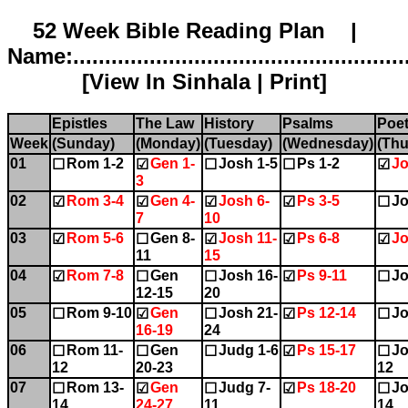
52 Week Bible Reading Plan |
Name:.....................................................
[
View In Sinhala
|
Print
]
Epistles
The Law
History
Psalms
Poet
Week
(Sunday)
(Monday)
(Tuesday)
(Wednesday)
(Thu
01
Rom 1-2
Gen 1-
Josh 1-5
Ps 1-2
Jo
☐
☑
☐
☐
☑
3
02
Rom 3-4
Gen 4-
Josh 6-
Ps 3-5
Jo
☑
☑
☑
☑
☐
7
10
03
Rom 5-6
Gen 8-
Josh 11-
Ps 6-8
Jo
☑
☐
☑
☑
☑
11
15
04
Rom 7-8
Gen
Josh 16-
Ps 9-11
Jo
☑
☐
☐
☑
☐
12-15
20
05
Rom 9-10
Gen
Josh 21-
Ps 12-14
Jo
☐
☑
☐
☑
☐
16-19
24
06
Rom 11-
Gen
Judg 1-6
Ps 15-17
Jo
☐
☐
☐
☑
☐
12
20-23
12
07
Rom 13-
Gen
Judg 7-
Ps 18-20
Jo
☐
☑
☐
☑
☐
14
24-27
11
14