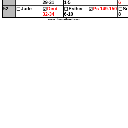
29-31
1-5
6
52
Jude
Deut
Esther
Ps 149-150
So
☐
☑
☐
☑
☐
32-34
6-10
8
www.chamathweb.com