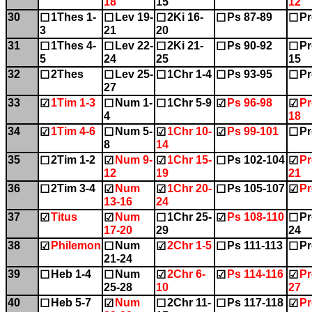
18
15
12
30
1Thes 1-
Lev 19-
2Ki 16-
Ps 87-89
Pr
☐
☐
☐
☐
☐
3
21
20
31
1Thes 4-
Lev 22-
2Ki 21-
Ps 90-92
Pr
☐
☐
☐
☐
☐
5
24
25
15
32
2Thes
Lev 25-
1Chr 1-4
Ps 93-95
Pr
☐
☐
☐
☐
☐
27
33
1Tim 1-3
Num 1-
1Chr 5-9
Ps 96-98
Pr
☑
☐
☐
☑
☑
4
18
34
1Tim 4-6
Num 5-
1Chr 10-
Ps 99-101
Pr
☑
☐
☑
☑
☐
8
14
35
2Tim 1-2
Num 9-
1Chr 15-
Ps 102-104
Pr
☐
☑
☑
☐
☑
12
19
21
36
2Tim 3-4
Num
1Chr 20-
Ps 105-107
Pr
☐
☑
☑
☐
☑
13-16
24
37
Titus
Num
1Chr 25-
Ps 108-110
Pr
☑
☑
☐
☑
☐
17-20
29
24
38
Philemon
Num
2Chr 1-5
Ps 111-113
Pr
☑
☐
☑
☐
☐
21-24
39
Heb 1-4
Num
2Chr 6-
Ps 114-116
Pr
☐
☐
☑
☑
☑
25-28
10
27
40
Heb 5-7
Num
2Chr 11-
Ps 117-118
Pr
☐
☑
☐
☐
☑