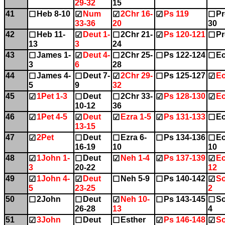
29-32
15
41
Heb 8-10
Num
2Chr 16-
Ps 119
Pr
☐
☑
☑
☑
☐
33-36
20
30
42
Heb 11-
Deut 1-
2Chr 21-
Ps 120-121
Pr
☐
☑
☐
☑
☐
13
3
24
43
James 1-
Deut 4-
2Chr 25-
Ps 122-124
Ec
☐
☑
☐
☐
☐
3
6
28
44
James 4-
Deut 7-
2Chr 29-
Ps 125-127
Ec
☐
☐
☑
☐
☑
5
9
32
45
1Pet 1-3
Deut
2Chr 33-
Ps 128-130
Ec
☑
☐
☐
☑
☑
10-12
36
46
1Pet 4-5
Deut
Ezra 1-5
Ps 131-133
Ec
☑
☑
☑
☑
☐
13-15
47
2Pet
Deut
Ezra 6-
Ps 134-136
Ec
☑
☐
☐
☐
☐
16-19
10
10
48
1John 1-
Deut
Neh 1-4
Ps 137-139
Ec
☑
☐
☑
☑
☑
3
20-22
12
49
1John 4-
Deut
Neh 5-9
Ps 140-142
So
☑
☑
☐
☐
☑
5
23-25
2
50
2John
Deut
Neh 10-
Ps 143-145
So
☐
☐
☑
☐
☐
26-28
13
4
51
3John
Deut
Esther
Ps 146-148
So
☑
☐
☐
☑
☑