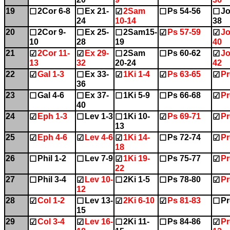
19
2Cor 6-8
Ex 21-
2Sam
Ps 54-56
Jo
☐
☐
☑
☐
☐
24
10-14
38
20
2Cor 9-
Ex 25-
2Sam15-
Ps 57-59
Jo
☐
☐
☐
☑
☑
10
28
19
40
21
2Cor 11-
Ex 29-
2Sam
Ps 60-62
Jo
☑
☑
☐
☐
☑
13
32
20-24
42
22
Gal 1-3
Ex 33-
1Ki 1-4
Ps 63-65
Pr
☑
☐
☑
☑
☑
36
23
Gal 4-6
Ex 37-
1Ki 5-9
Ps 66-68
Pr
☐
☐
☐
☐
☑
40
24
Eph 1-3
Lev 1-3
1Ki 10-
Ps 69-71
Pr
☑
☐
☐
☑
☑
13
25
Eph 4-6
Lev 4-6
1Ki 14-
Ps 72-74
Pr
☑
☑
☑
☐
☑
18
26
Phil 1-2
Lev 7-9
1Ki 19-
Ps 75-77
Pr
☐
☐
☑
☐
☑
22
27
Phil 3-4
Lev 10-
2Ki 1-5
Ps 78-80
Pr
☐
☑
☐
☐
☑
12
28
Col 1-2
Lev 13-
2Ki 6-10
Ps 81-83
Pr
☑
☐
☑
☑
☐
15
29
Col 3-4
Lev 16-
2Ki 11-
Ps 84-86
Pr
☑
☑
☐
☐
☑