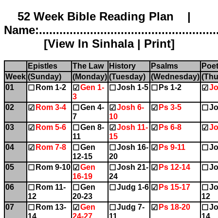
52 Week Bible Reading Plan |
Name:.....................................................
[
View In Sinhala
|
Print
]
Epistles
The Law
History
Psalms
Poet
Week
(Sunday)
(Monday)
(Tuesday)
(Wednesday)
(Thu
01
Rom 1-2
Gen 1-
Josh 1-5
Ps 1-2
Jo
☐
☑
☐
☐
☑
3
02
Rom 3-4
Gen 4-
Josh 6-
Ps 3-5
Jo
☑
☐
☑
☑
☐
7
10
03
Rom 5-6
Gen 8-
Josh 11-
Ps 6-8
Jo
☑
☐
☑
☑
☑
11
15
04
Rom 7-8
Gen
Josh 16-
Ps 9-11
Jo
☑
☐
☐
☑
☐
12-15
20
05
Rom 9-10
Gen
Josh 21-
Ps 12-14
Jo
☐
☑
☐
☑
☐
16-19
24
06
Rom 11-
Gen
Judg 1-6
Ps 15-17
Jo
☐
☐
☐
☑
☐
12
20-23
12
07
Rom 13-
Gen
Judg 7-
Ps 18-20
Jo
☐
☑
☐
☑
☐
14
24-27
11
14