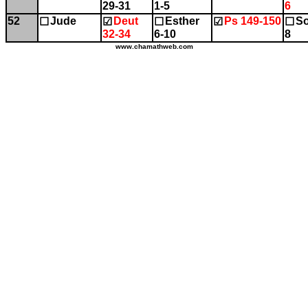
29-31
1-5
6
52
Jude
Deut
Esther
Ps 149-150
So
☐
☑
☐
☑
☐
32-34
6-10
8
www.chamathweb.com