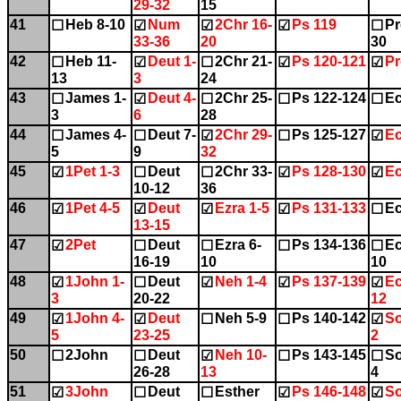
29-32
15
41
Heb 8-10
Num
2Chr 16-
Ps 119
Pr
☐
☑
☑
☑
☐
33-36
20
30
42
Heb 11-
Deut 1-
2Chr 21-
Ps 120-121
Pr
☐
☑
☐
☑
☑
13
3
24
43
James 1-
Deut 4-
2Chr 25-
Ps 122-124
Ec
☐
☑
☐
☐
☐
3
6
28
44
James 4-
Deut 7-
2Chr 29-
Ps 125-127
Ec
☐
☐
☑
☐
☑
5
9
32
45
1Pet 1-3
Deut
2Chr 33-
Ps 128-130
Ec
☑
☐
☐
☑
☑
10-12
36
46
1Pet 4-5
Deut
Ezra 1-5
Ps 131-133
Ec
☑
☑
☑
☑
☐
13-15
47
2Pet
Deut
Ezra 6-
Ps 134-136
Ec
☑
☐
☐
☐
☐
16-19
10
10
48
1John 1-
Deut
Neh 1-4
Ps 137-139
Ec
☑
☐
☑
☑
☑
3
20-22
12
49
1John 4-
Deut
Neh 5-9
Ps 140-142
So
☑
☑
☐
☐
☑
5
23-25
2
50
2John
Deut
Neh 10-
Ps 143-145
So
☐
☐
☑
☐
☐
26-28
13
4
51
3John
Deut
Esther
Ps 146-148
So
☑
☐
☐
☑
☑