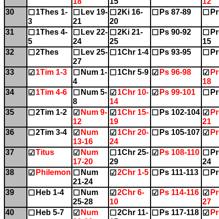
18
15
12
30
1Thes 1-
Lev 19-
2Ki 16-
Ps 87-89
Pr
☐
☐
☐
☐
☐
3
21
20
31
1Thes 4-
Lev 22-
2Ki 21-
Ps 90-92
Pr
☐
☐
☐
☐
☐
5
24
25
15
32
2Thes
Lev 25-
1Chr 1-4
Ps 93-95
Pr
☐
☐
☐
☐
☐
27
33
1Tim 1-3
Num 1-
1Chr 5-9
Ps 96-98
Pr
☑
☐
☐
☑
☑
4
18
34
1Tim 4-6
Num 5-
1Chr 10-
Ps 99-101
Pr
☑
☐
☑
☑
☐
8
14
35
2Tim 1-2
Num 9-
1Chr 15-
Ps 102-104
Pr
☐
☑
☑
☐
☑
12
19
21
36
2Tim 3-4
Num
1Chr 20-
Ps 105-107
Pr
☐
☑
☑
☐
☑
13-16
24
37
Titus
Num
1Chr 25-
Ps 108-110
Pr
☑
☑
☐
☑
☐
17-20
29
24
38
Philemon
Num
2Chr 1-5
Ps 111-113
Pr
☑
☐
☑
☐
☐
21-24
39
Heb 1-4
Num
2Chr 6-
Ps 114-116
Pr
☐
☐
☑
☑
☑
25-28
10
27
40
Heb 5-7
Num
2Chr 11-
Ps 117-118
Pr
☐
☑
☐
☐
☑