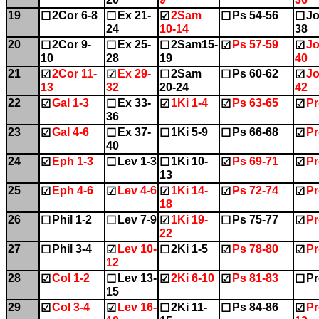
19
2Cor 6-8
Ex 21-
2Sam
Ps 54-56
Jo
☐
☐
☑
☐
☐
24
10-14
38
20
2Cor 9-
Ex 25-
2Sam15-
Ps 57-59
Jo
☐
☐
☐
☑
☑
10
28
19
40
21
2Cor 11-
Ex 29-
2Sam
Ps 60-62
Jo
☑
☑
☐
☐
☑
13
32
20-24
42
22
Gal 1-3
Ex 33-
1Ki 1-4
Ps 63-65
Pr
☑
☐
☑
☑
☑
36
23
Gal 4-6
Ex 37-
1Ki 5-9
Ps 66-68
Pr
☑
☐
☐
☐
☑
40
24
Eph 1-3
Lev 1-3
1Ki 10-
Ps 69-71
Pr
☑
☐
☐
☑
☑
13
25
Eph 4-6
Lev 4-6
1Ki 14-
Ps 72-74
Pr
☑
☑
☑
☑
☑
18
26
Phil 1-2
Lev 7-9
1Ki 19-
Ps 75-77
Pr
☐
☐
☑
☐
☑
22
27
Phil 3-4
Lev 10-
2Ki 1-5
Ps 78-80
Pr
☐
☑
☐
☑
☑
12
28
Col 1-2
Lev 13-
2Ki 6-10
Ps 81-83
Pr
☑
☐
☑
☑
☐
15
29
Col 3-4
Lev 16-
2Ki 11-
Ps 84-86
Pr
☑
☑
☐
☐
☑