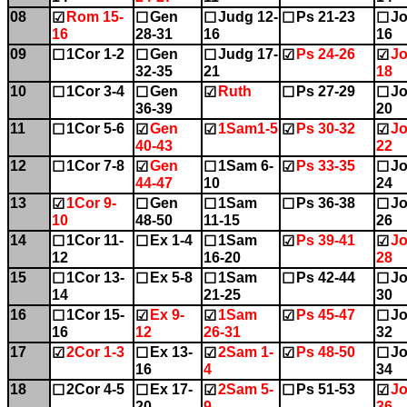
08
Rom 15-
Gen
Judg 12-
Ps 21-23
Jo
☑
☐
☐
☐
☐
16
28-31
16
16
09
1Cor 1-2
Gen
Judg 17-
Ps 24-26
Jo
☐
☐
☐
☑
☑
32-35
21
18
10
1Cor 3-4
Gen
Ruth
Ps 27-29
Jo
☐
☐
☑
☐
☐
36-39
20
11
1Cor 5-6
Gen
1Sam1-5
Ps 30-32
Jo
☐
☑
☑
☑
☑
40-43
22
12
1Cor 7-8
Gen
1Sam 6-
Ps 33-35
Jo
☐
☑
☐
☑
☐
44-47
10
24
13
1Cor 9-
Gen
1Sam
Ps 36-38
Jo
☑
☐
☐
☐
☐
10
48-50
11-15
26
14
1Cor 11-
Ex 1-4
1Sam
Ps 39-41
Jo
☐
☐
☐
☑
☑
12
16-20
28
15
1Cor 13-
Ex 5-8
1Sam
Ps 42-44
Jo
☐
☐
☐
☐
☐
14
21-25
30
16
1Cor 15-
Ex 9-
1Sam
Ps 45-47
Jo
☐
☑
☑
☑
☐
16
12
26-31
32
17
2Cor 1-3
Ex 13-
2Sam 1-
Ps 48-50
Jo
☑
☐
☑
☑
☐
16
4
34
18
2Cor 4-5
Ex 17-
2Sam 5-
Ps 51-53
Jo
☐
☐
☑
☐
☑
20
9
36