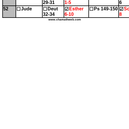
29-31
1-5
6
52
Jude
Deut
Esther
Ps 149-150
So
☐
☐
☑
☐
☑
32-34
6-10
8
www.chamathweb.com