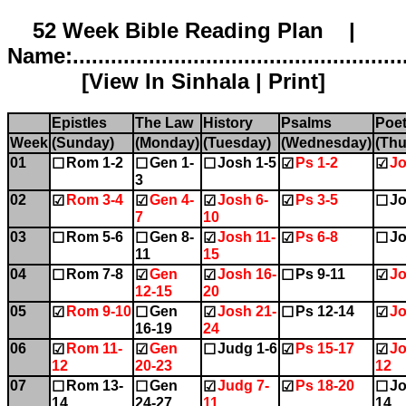
52 Week Bible Reading Plan |
Name:.....................................................
[
View In Sinhala
|
Print
]
Epistles
The Law
History
Psalms
Poet
Week
(Sunday)
(Monday)
(Tuesday)
(Wednesday)
(Thu
01
Rom 1-2
Gen 1-
Josh 1-5
Ps 1-2
Jo
☐
☐
☐
☑
☑
3
02
Rom 3-4
Gen 4-
Josh 6-
Ps 3-5
Jo
☑
☑
☑
☑
☐
7
10
03
Rom 5-6
Gen 8-
Josh 11-
Ps 6-8
Jo
☐
☐
☑
☑
☐
11
15
04
Rom 7-8
Gen
Josh 16-
Ps 9-11
Jo
☐
☑
☑
☐
☑
12-15
20
05
Rom 9-10
Gen
Josh 21-
Ps 12-14
Jo
☑
☐
☑
☐
☑
16-19
24
06
Rom 11-
Gen
Judg 1-6
Ps 15-17
Jo
☑
☑
☐
☑
☑
12
20-23
12
07
Rom 13-
Gen
Judg 7-
Ps 18-20
Jo
☐
☐
☑
☑
☐
14
24-27
11
14