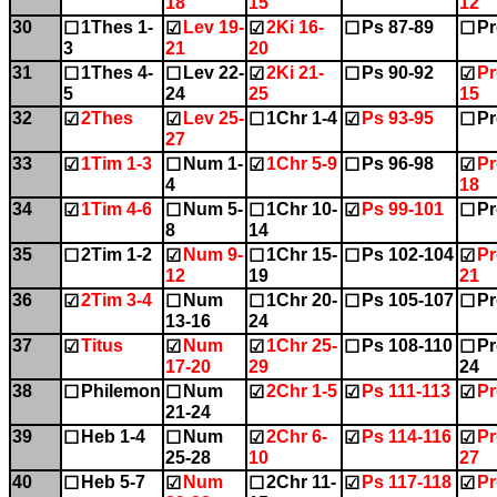
18
15
12
30
1Thes 1-
Lev 19-
2Ki 16-
Ps 87-89
Pr
☐
☑
☑
☐
☐
3
21
20
31
1Thes 4-
Lev 22-
2Ki 21-
Ps 90-92
Pr
☐
☐
☑
☐
☑
5
24
25
15
32
2Thes
Lev 25-
1Chr 1-4
Ps 93-95
Pr
☑
☑
☐
☑
☐
27
33
1Tim 1-3
Num 1-
1Chr 5-9
Ps 96-98
Pr
☑
☐
☑
☐
☑
4
18
34
1Tim 4-6
Num 5-
1Chr 10-
Ps 99-101
Pr
☑
☐
☐
☑
☐
8
14
35
2Tim 1-2
Num 9-
1Chr 15-
Ps 102-104
Pr
☐
☑
☐
☐
☑
12
19
21
36
2Tim 3-4
Num
1Chr 20-
Ps 105-107
Pr
☑
☐
☐
☐
☐
13-16
24
37
Titus
Num
1Chr 25-
Ps 108-110
Pr
☑
☑
☑
☐
☐
17-20
29
24
38
Philemon
Num
2Chr 1-5
Ps 111-113
Pr
☐
☐
☑
☑
☑
21-24
39
Heb 1-4
Num
2Chr 6-
Ps 114-116
Pr
☐
☐
☑
☑
☑
25-28
10
27
40
Heb 5-7
Num
2Chr 11-
Ps 117-118
Pr
☐
☑
☐
☑
☑