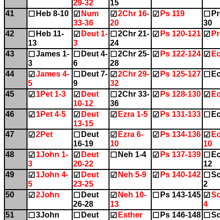
29-32
15
41
Heb 8-10
Num
2Chr 16-
Ps 119
Pr
☐
☑
☑
☑
☐
33-36
20
30
42
Heb 11-
Deut 1-
2Chr 21-
Ps 120-121
Pr
☐
☑
☐
☑
☑
13
3
24
43
James 1-
Deut 4-
2Chr 25-
Ps 122-124
Ec
☐
☐
☐
☑
☑
3
6
28
44
James 4-
Deut 7-
2Chr 29-
Ps 125-127
Ec
☑
☐
☑
☑
☐
5
9
32
45
1Pet 1-3
Deut
2Chr 33-
Ps 128-130
Ec
☑
☑
☐
☑
☑
10-12
36
46
1Pet 4-5
Deut
Ezra 1-5
Ps 131-133
Ec
☑
☑
☑
☑
☐
13-15
47
2Pet
Deut
Ezra 6-
Ps 134-136
Ec
☑
☐
☑
☑
☑
16-19
10
10
48
1John 1-
Deut
Neh 1-4
Ps 137-139
Ec
☑
☑
☐
☑
☐
3
20-22
12
49
1John 4-
Deut
Neh 5-9
Ps 140-142
So
☑
☑
☑
☑
☐
5
23-25
2
50
2John
Deut
Neh 10-
Ps 143-145
So
☑
☐
☑
☐
☑
26-28
13
4
51
3John
Deut
Esther
Ps 146-148
So
☐
☐
☑
☐
☐