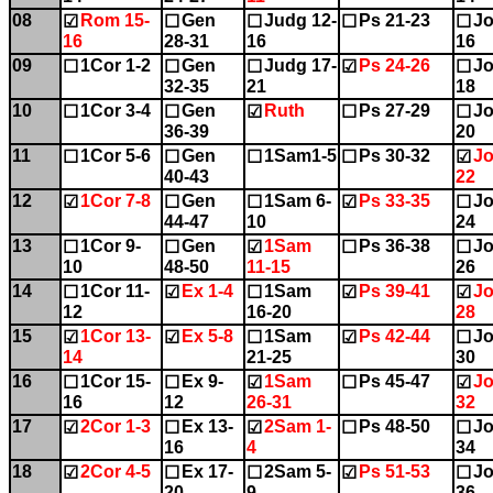
08
Rom 15-
Gen
Judg 12-
Ps 21-23
Jo
☑
☐
☐
☐
☐
16
28-31
16
16
09
1Cor 1-2
Gen
Judg 17-
Ps 24-26
Jo
☐
☐
☐
☑
☐
32-35
21
18
10
1Cor 3-4
Gen
Ruth
Ps 27-29
Jo
☐
☐
☑
☐
☐
36-39
20
11
1Cor 5-6
Gen
1Sam1-5
Ps 30-32
Jo
☐
☐
☐
☐
☑
40-43
22
12
1Cor 7-8
Gen
1Sam 6-
Ps 33-35
Jo
☑
☐
☐
☑
☐
44-47
10
24
13
1Cor 9-
Gen
1Sam
Ps 36-38
Jo
☐
☐
☑
☐
☐
10
48-50
11-15
26
14
1Cor 11-
Ex 1-4
1Sam
Ps 39-41
Jo
☐
☑
☐
☑
☑
12
16-20
28
15
1Cor 13-
Ex 5-8
1Sam
Ps 42-44
Jo
☑
☑
☐
☑
☐
14
21-25
30
16
1Cor 15-
Ex 9-
1Sam
Ps 45-47
Jo
☐
☐
☑
☐
☑
16
12
26-31
32
17
2Cor 1-3
Ex 13-
2Sam 1-
Ps 48-50
Jo
☑
☐
☑
☐
☐
16
4
34
18
2Cor 4-5
Ex 17-
2Sam 5-
Ps 51-53
Jo
☑
☐
☐
☑
☐
20
9
36