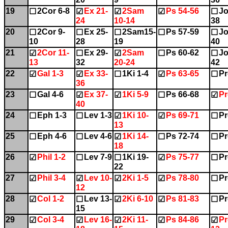
19
2Cor 6-8
Ex 21-
2Sam
Ps 54-56
Jo
☐
☑
☑
☑
☐
24
10-14
38
20
2Cor 9-
Ex 25-
2Sam15-
Ps 57-59
Jo
☐
☐
☐
☐
☐
10
28
19
40
21
2Cor 11-
Ex 29-
2Sam
Ps 60-62
Jo
☑
☐
☑
☐
☐
13
32
20-24
42
22
Gal 1-3
Ex 33-
1Ki 1-4
Ps 63-65
Pr
☑
☑
☐
☑
☐
36
23
Gal 4-6
Ex 37-
1Ki 5-9
Ps 66-68
Pr
☐
☑
☑
☐
☑
40
24
Eph 1-3
Lev 1-3
1Ki 10-
Ps 69-71
Pr
☐
☐
☑
☑
☐
13
25
Eph 4-6
Lev 4-6
1Ki 14-
Ps 72-74
Pr
☐
☐
☑
☐
☐
18
26
Phil 1-2
Lev 7-9
1Ki 19-
Ps 75-77
Pr
☑
☐
☐
☑
☐
22
27
Phil 3-4
Lev 10-
2Ki 1-5
Ps 78-80
Pr
☑
☑
☑
☑
☐
12
28
Col 1-2
Lev 13-
2Ki 6-10
Ps 81-83
Pr
☑
☐
☑
☑
☐
15
29
Col 3-4
Lev 16-
2Ki 11-
Ps 84-86
Pr
☑
☑
☑
☑
☑