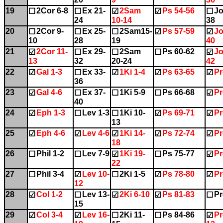
19
2Cor 6-8
Ex 21-
2Sam
Ps 54-56
Jo
☐
☐
☑
☑
☐
24
10-14
38
20
2Cor 9-
Ex 25-
2Sam15-
Ps 57-59
Jo
☐
☐
☐
☑
☑
10
28
19
40
21
2Cor 11-
Ex 29-
2Sam
Ps 60-62
Jo
☑
☐
☐
☐
☑
13
32
20-24
42
22
Gal 1-3
Ex 33-
1Ki 1-4
Ps 63-65
Pr
☑
☐
☑
☑
☑
36
23
Gal 4-6
Ex 37-
1Ki 5-9
Ps 66-68
Pr
☑
☐
☐
☐
☑
40
24
Eph 1-3
Lev 1-3
1Ki 10-
Ps 69-71
Pr
☑
☐
☐
☑
☑
13
25
Eph 4-6
Lev 4-6
1Ki 14-
Ps 72-74
Pr
☑
☑
☑
☑
☑
18
26
Phil 1-2
Lev 7-9
1Ki 19-
Ps 75-77
Pr
☐
☐
☑
☐
☑
22
27
Phil 3-4
Lev 10-
2Ki 1-5
Ps 78-80
Pr
☐
☑
☐
☑
☑
12
28
Col 1-2
Lev 13-
2Ki 6-10
Ps 81-83
Pr
☑
☐
☑
☑
☐
15
29
Col 3-4
Lev 16-
2Ki 11-
Ps 84-86
Pr
☑
☑
☐
☐
☑