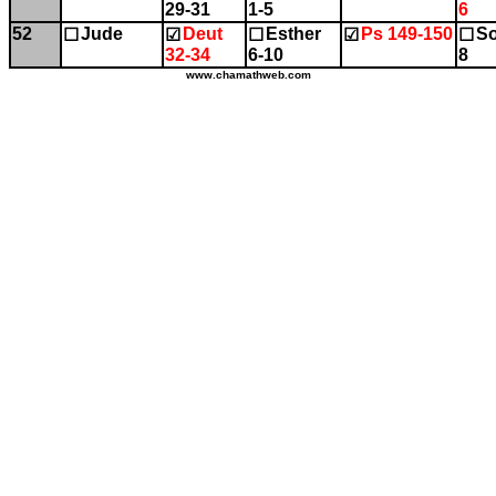
29-31
1-5
6
52
Jude
Deut
Esther
Ps 149-150
So
☐
☑
☐
☑
☐
32-34
6-10
8
www.chamathweb.com