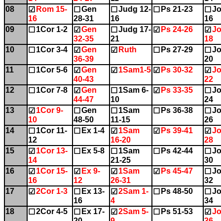
08
Rom 15-
Gen
Judg 12-
Ps 21-23
Jo
☑
☐
☐
☐
☐
16
28-31
16
16
09
1Cor 1-2
Gen
Judg 17-
Ps 24-26
Jo
☐
☑
☐
☑
☑
32-35
21
18
10
1Cor 3-4
Gen
Ruth
Ps 27-29
Jo
☐
☑
☑
☐
☐
36-39
20
11
1Cor 5-6
Gen
1Sam1-5
Ps 30-32
Jo
☐
☑
☑
☑
☑
40-43
22
12
1Cor 7-8
Gen
1Sam 6-
Ps 33-35
Jo
☐
☑
☐
☑
☐
44-47
10
24
13
1Cor 9-
Gen
1Sam
Ps 36-38
Jo
☑
☐
☐
☐
☐
10
48-50
11-15
26
14
1Cor 11-
Ex 1-4
1Sam
Ps 39-41
Jo
☐
☐
☑
☑
☑
12
16-20
28
15
1Cor 13-
Ex 5-8
1Sam
Ps 42-44
Jo
☑
☐
☐
☐
☐
14
21-25
30
16
1Cor 15-
Ex 9-
1Sam
Ps 45-47
Jo
☑
☑
☑
☑
☐
16
12
26-31
32
17
2Cor 1-3
Ex 13-
2Sam 1-
Ps 48-50
Jo
☑
☐
☑
☐
☐
16
4
34
18
2Cor 4-5
Ex 17-
2Sam 5-
Ps 51-53
Jo
☐
☐
☑
☐
☑
20
9
36