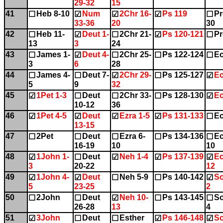
29-32
15
41
Heb 8-10
Num
2Chr 16-
Ps 119
Pr
☐
☑
☑
☑
☐
33-36
20
30
42
Heb 11-
Deut 1-
2Chr 21-
Ps 120-121
Pr
☐
☑
☐
☑
☐
13
3
24
43
James 1-
Deut 4-
2Chr 25-
Ps 122-124
Ec
☐
☑
☐
☐
☐
3
6
28
44
James 4-
Deut 7-
2Chr 29-
Ps 125-127
Ec
☐
☐
☑
☐
☑
5
9
32
45
1Pet 1-3
Deut
2Chr 33-
Ps 128-130
Ec
☑
☐
☐
☐
☑
10-12
36
46
1Pet 4-5
Deut
Ezra 1-5
Ps 131-133
Ec
☑
☑
☑
☑
☐
13-15
47
2Pet
Deut
Ezra 6-
Ps 134-136
Ec
☐
☐
☐
☐
☐
16-19
10
10
48
1John 1-
Deut
Neh 1-4
Ps 137-139
Ec
☑
☐
☑
☑
☑
3
20-22
12
49
1John 4-
Deut
Neh 5-9
Ps 140-142
So
☑
☑
☐
☐
☑
5
23-25
2
50
2John
Deut
Neh 10-
Ps 143-145
So
☐
☐
☑
☐
☐
26-28
13
4
51
3John
Deut
Esther
Ps 146-148
So
☑
☐
☐
☑
☑