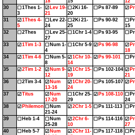
18
15
12
30
1Thes 1-
Lev 19-
2Ki 16-
Ps 87-89
Pr
☐
☑
☐
☐
☑
3
21
20
31
1Thes 4-
Lev 22-
2Ki 21-
Ps 90-92
Pr
☑
☐
☐
☐
☐
5
24
25
15
32
2Thes
Lev 25-
1Chr 1-4
Ps 93-95
Pr
☐
☐
☐
☐
☐
27
33
1Tim 1-3
Num 1-
1Chr 5-9
Ps 96-98
Pr
☑
☐
☐
☑
☑
4
18
34
1Tim 4-6
Num 5-
1Chr 10-
Ps 99-101
Pr
☑
☐
☑
☑
☐
8
14
35
2Tim 1-2
Num 9-
1Chr 15-
Ps 102-104
Pr
☑
☑
☑
☐
☑
12
19
21
36
2Tim 3-4
Num
1Chr 20-
Ps 105-107
Pr
☐
☑
☑
☐
☑
13-16
24
37
Titus
Num
1Chr 25-
Ps 108-110
Pr
☑
☑
☐
☑
☐
17-20
29
24
38
Philemon
Num
2Chr 1-5
Ps 111-113
Pr
☑
☐
☑
☐
☐
21-24
39
Heb 1-4
Num
2Chr 6-
Ps 114-116
Pr
☐
☐
☑
☐
☑
25-28
10
27
40
Heb 5-7
Num
2Chr 11-
Ps 117-118
Pr
☐
☑
☑
☐
☐