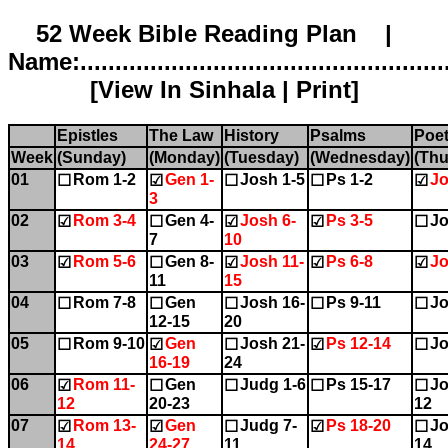
52 Week Bible Reading Plan |
Name:.....................................................
[
View In Sinhala
|
Print
]
Epistles
The Law
History
Psalms
Poet
Week
(Sunday)
(Monday)
(Tuesday)
(Wednesday)
(Thu
01
Rom 1-2
Gen 1-
Josh 1-5
Ps 1-2
Jo
☐
☑
☐
☐
☑
3
02
Rom 3-4
Gen 4-
Josh 6-
Ps 3-5
Jo
☑
☐
☑
☑
☐
7
10
03
Rom 5-6
Gen 8-
Josh 11-
Ps 6-8
Jo
☑
☐
☑
☑
☑
11
15
04
Rom 7-8
Gen
Josh 16-
Ps 9-11
Jo
☐
☐
☐
☐
☐
12-15
20
05
Rom 9-10
Gen
Josh 21-
Ps 12-14
Jo
☐
☑
☐
☑
☐
16-19
24
06
Rom 11-
Gen
Judg 1-6
Ps 15-17
Jo
☑
☐
☐
☐
☐
12
20-23
12
07
Rom 13-
Gen
Judg 7-
Ps 18-20
Jo
☑
☑
☐
☑
☐
14
24-27
11
14