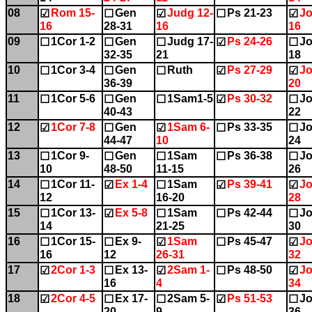
08
Rom 15-
Gen
Judg 12-
Ps 21-23
Jo
☑
☐
☑
☐
☑
16
28-31
16
16
09
1Cor 1-2
Gen
Judg 17-
Ps 24-26
Jo
☐
☐
☐
☑
☐
32-35
21
18
10
1Cor 3-4
Gen
Ruth
Ps 27-29
Jo
☐
☐
☐
☑
☑
36-39
20
11
1Cor 5-6
Gen
1Sam1-5
Ps 30-32
Jo
☐
☐
☐
☑
☐
40-43
22
12
1Cor 7-8
Gen
1Sam 6-
Ps 33-35
Jo
☑
☐
☑
☐
☐
44-47
10
24
13
1Cor 9-
Gen
1Sam
Ps 36-38
Jo
☐
☐
☐
☐
☐
10
48-50
11-15
26
14
1Cor 11-
Ex 1-4
1Sam
Ps 39-41
Jo
☐
☑
☐
☑
☑
12
16-20
28
15
1Cor 13-
Ex 5-8
1Sam
Ps 42-44
Jo
☐
☑
☐
☐
☐
14
21-25
30
16
1Cor 15-
Ex 9-
1Sam
Ps 45-47
Jo
☐
☐
☑
☐
☑
16
12
26-31
32
17
2Cor 1-3
Ex 13-
2Sam 1-
Ps 48-50
Jo
☑
☐
☑
☐
☑
16
4
34
18
2Cor 4-5
Ex 17-
2Sam 5-
Ps 51-53
Jo
☑
☐
☐
☑
☐
20
9
36