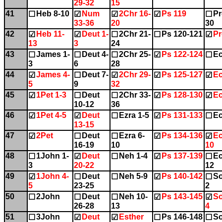
29-32
15
41
Heb 8-10
Num
2Chr 16-
Ps 119
Pr
☐
☑
☑
☑
☐
33-36
20
30
42
Heb 11-
Deut 1-
2Chr 21-
Ps 120-121
Pr
☑
☑
☐
☐
☑
13
3
24
43
James 1-
Deut 4-
2Chr 25-
Ps 122-124
Ec
☐
☐
☐
☑
☐
3
6
28
44
James 4-
Deut 7-
2Chr 29-
Ps 125-127
Ec
☑
☐
☑
☑
☑
5
9
32
45
1Pet 1-3
Deut
2Chr 33-
Ps 128-130
Ec
☑
☐
☐
☑
☑
10-12
36
46
1Pet 4-5
Deut
Ezra 1-5
Ps 131-133
Ec
☑
☑
☐
☑
☐
13-15
47
2Pet
Deut
Ezra 6-
Ps 134-136
Ec
☑
☐
☐
☑
☑
16-19
10
10
48
1John 1-
Deut
Neh 1-4
Ps 137-139
Ec
☐
☑
☐
☑
☐
3
20-22
12
49
1John 4-
Deut
Neh 5-9
Ps 140-142
So
☑
☐
☐
☑
☐
5
23-25
2
50
2John
Deut
Neh 10-
Ps 143-145
So
☐
☐
☐
☑
☑
26-28
13
4
51
3John
Deut
Esther
Ps 146-148
So
☐
☑
☑
☐
☐