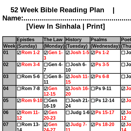
52 Week Bible Reading Plan |
Name:.....................................................
[
View In Sinhala
|
Print
]
Epistles
The Law
History
Psalms
Poet
Week
(Sunday)
(Monday)
(Tuesday)
(Wednesday)
(Thu
01
Rom 1-2
Gen 1-
Josh 1-5
Ps 1-2
Jo
☑
☑
☑
☑
☐
3
02
Rom 3-4
Gen 4-
Josh 6-
Ps 3-5
Jo
☑
☐
☐
☑
☐
7
10
03
Rom 5-6
Gen 8-
Josh 11-
Ps 6-8
Jo
☐
☐
☑
☑
☐
11
15
04
Rom 7-8
Gen
Josh 16-
Ps 9-11
Jo
☐
☑
☑
☐
☑
12-15
20
05
Rom 9-10
Gen
Josh 21-
Ps 12-14
Jo
☑
☐
☐
☐
☑
16-19
24
06
Rom 11-
Gen
Judg 1-6
Ps 15-17
Jo
☑
☑
☐
☑
☑
12
20-23
12
07
Rom 13-
Gen
Judg 7-
Ps 18-20
Jo
☐
☑
☑
☑
☑
14
24-27
11
14