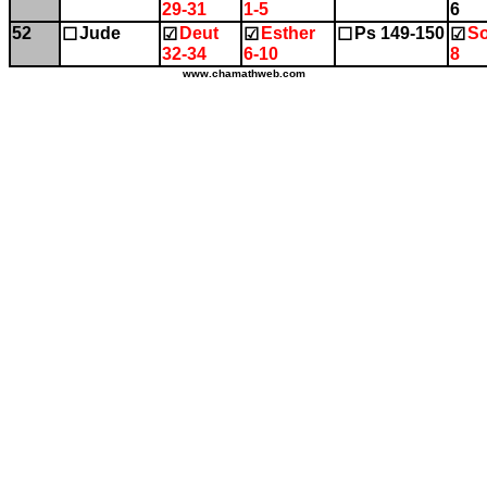
29-31
1-5
6
52
Jude
Deut
Esther
Ps 149-150
So
☐
☑
☑
☐
☑
32-34
6-10
8
www.chamathweb.com