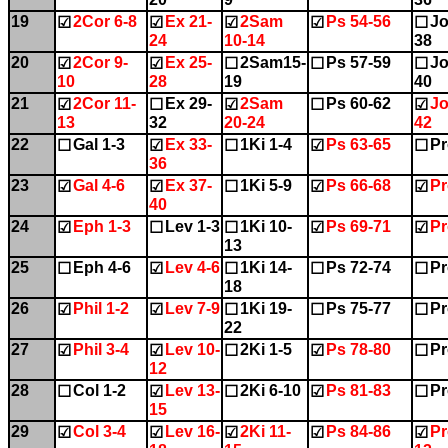
19
2Cor 6-8
Ex 21-
2Sam
Ps 54-56
Jo
☑
☑
☑
☑
☐
24
10-14
38
20
2Cor 9-
Ex 25-
2Sam15-
Ps 57-59
Jo
☑
☑
☐
☐
☐
10
28
19
40
21
2Cor 11-
Ex 29-
2Sam
Ps 60-62
Jo
☑
☐
☑
☐
☑
13
32
20-24
42
22
Gal 1-3
Ex 33-
1Ki 1-4
Ps 63-65
Pr
☐
☑
☐
☑
☐
36
23
Gal 4-6
Ex 37-
1Ki 5-9
Ps 66-68
Pr
☑
☑
☐
☑
☑
40
24
Eph 1-3
Lev 1-3
1Ki 10-
Ps 69-71
Pr
☑
☐
☐
☑
☑
13
25
Eph 4-6
Lev 4-6
1Ki 14-
Ps 72-74
Pr
☐
☑
☐
☐
☐
18
26
Phil 1-2
Lev 7-9
1Ki 19-
Ps 75-77
Pr
☑
☑
☐
☐
☐
22
27
Phil 3-4
Lev 10-
2Ki 1-5
Ps 78-80
Pr
☑
☑
☐
☑
☐
12
28
Col 1-2
Lev 13-
2Ki 6-10
Ps 81-83
Pr
☐
☑
☐
☑
☐
15
29
Col 3-4
Lev 16-
2Ki 11-
Ps 84-86
Pr
☑
☑
☑
☑
☑