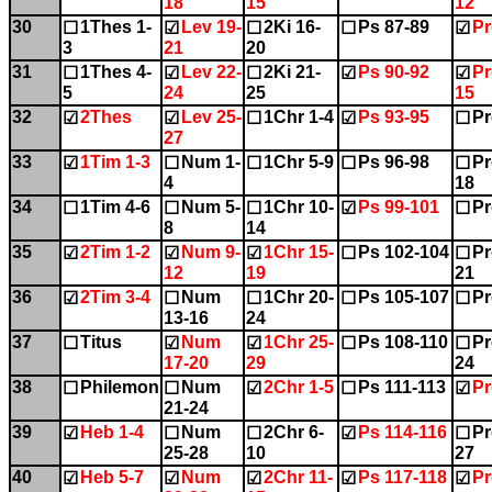
18
15
12
30
1Thes 1-
Lev 19-
2Ki 16-
Ps 87-89
Pr
☐
☑
☐
☐
☑
3
21
20
31
1Thes 4-
Lev 22-
2Ki 21-
Ps 90-92
Pr
☐
☑
☐
☑
☑
5
24
25
15
32
2Thes
Lev 25-
1Chr 1-4
Ps 93-95
Pr
☑
☑
☐
☑
☐
27
33
1Tim 1-3
Num 1-
1Chr 5-9
Ps 96-98
Pr
☑
☐
☐
☐
☐
4
18
34
1Tim 4-6
Num 5-
1Chr 10-
Ps 99-101
Pr
☐
☐
☐
☑
☐
8
14
35
2Tim 1-2
Num 9-
1Chr 15-
Ps 102-104
Pr
☑
☑
☑
☐
☐
12
19
21
36
2Tim 3-4
Num
1Chr 20-
Ps 105-107
Pr
☑
☐
☐
☐
☐
13-16
24
37
Titus
Num
1Chr 25-
Ps 108-110
Pr
☐
☑
☑
☐
☐
17-20
29
24
38
Philemon
Num
2Chr 1-5
Ps 111-113
Pr
☐
☐
☑
☐
☑
21-24
39
Heb 1-4
Num
2Chr 6-
Ps 114-116
Pr
☑
☐
☐
☑
☐
25-28
10
27
40
Heb 5-7
Num
2Chr 11-
Ps 117-118
Pr
☑
☑
☑
☑
☑