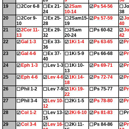
19
2Cor 6-8
Ex 21-
2Sam
Ps 54-56
Jo
☐
☐
☑
☑
☐
24
10-14
38
20
2Cor 9-
Ex 25-
2Sam15-
Ps 57-59
Jo
☐
☐
☐
☑
☑
10
28
19
40
21
2Cor 11-
Ex 29-
2Sam
Ps 60-62
Jo
☑
☐
☐
☐
☑
13
32
20-24
42
22
Gal 1-3
Ex 33-
1Ki 1-4
Ps 63-65
Pr
☑
☐
☑
☑
☑
36
23
Gal 4-6
Ex 37-
1Ki 5-9
Ps 66-68
Pr
☑
☐
☐
☐
☑
40
24
Eph 1-3
Lev 1-3
1Ki 10-
Ps 69-71
Pr
☑
☐
☐
☑
☑
13
25
Eph 4-6
Lev 4-6
1Ki 14-
Ps 72-74
Pr
☑
☑
☑
☑
☑
18
26
Phil 1-2
Lev 7-9
1Ki 19-
Ps 75-77
Pr
☐
☐
☑
☐
☑
22
27
Phil 3-4
Lev 10-
2Ki 1-5
Ps 78-80
Pr
☐
☑
☐
☑
☑
12
28
Col 1-2
Lev 13-
2Ki 6-10
Ps 81-83
Pr
☑
☐
☑
☑
☐
15
29
Col 3-4
Lev 16-
2Ki 11-
Ps 84-86
Pr
☑
☑
☐
☐
☑