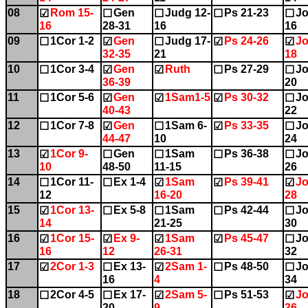
08
Rom 15-
Gen
Judg 12-
Ps 21-23
Jo
☑
☐
☐
☐
☐
16
28-31
16
16
09
1Cor 1-2
Gen
Judg 17-
Ps 24-26
Jo
☐
☑
☐
☑
☑
32-35
21
18
10
1Cor 3-4
Gen
Ruth
Ps 27-29
Jo
☐
☑
☑
☐
☐
36-39
20
11
1Cor 5-6
Gen
1Sam1-5
Ps 30-32
Jo
☐
☑
☑
☑
☐
40-43
22
12
1Cor 7-8
Gen
1Sam 6-
Ps 33-35
Jo
☐
☑
☐
☑
☐
44-47
10
24
13
1Cor 9-
Gen
1Sam
Ps 36-38
Jo
☑
☐
☐
☐
☐
10
48-50
11-15
26
14
1Cor 11-
Ex 1-4
1Sam
Ps 39-41
Jo
☐
☐
☑
☑
☑
12
16-20
28
15
1Cor 13-
Ex 5-8
1Sam
Ps 42-44
Jo
☑
☐
☐
☐
☐
14
21-25
30
16
1Cor 15-
Ex 9-
1Sam
Ps 45-47
Jo
☑
☑
☑
☑
☐
16
12
26-31
32
17
2Cor 1-3
Ex 13-
2Sam 1-
Ps 48-50
Jo
☑
☐
☑
☐
☐
16
4
34
18
2Cor 4-5
Ex 17-
2Sam 5-
Ps 51-53
Jo
☐
☐
☑
☐
☑
20
9
36