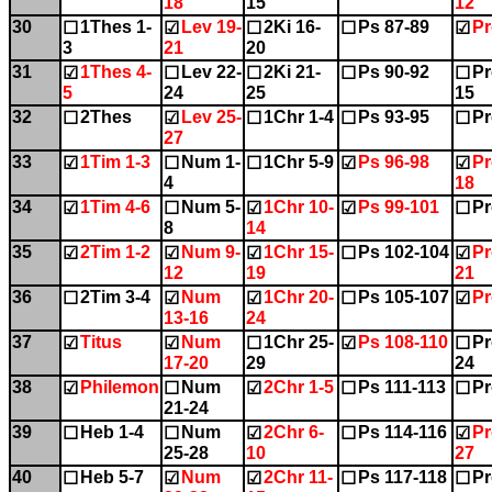
18
15
12
30
1Thes 1-
Lev 19-
2Ki 16-
Ps 87-89
Pr
☐
☑
☐
☐
☑
3
21
20
31
1Thes 4-
Lev 22-
2Ki 21-
Ps 90-92
Pr
☑
☐
☐
☐
☐
5
24
25
15
32
2Thes
Lev 25-
1Chr 1-4
Ps 93-95
Pr
☐
☑
☐
☐
☐
27
33
1Tim 1-3
Num 1-
1Chr 5-9
Ps 96-98
Pr
☑
☐
☐
☑
☑
4
18
34
1Tim 4-6
Num 5-
1Chr 10-
Ps 99-101
Pr
☑
☐
☑
☑
☐
8
14
35
2Tim 1-2
Num 9-
1Chr 15-
Ps 102-104
Pr
☑
☑
☑
☐
☑
12
19
21
36
2Tim 3-4
Num
1Chr 20-
Ps 105-107
Pr
☐
☑
☑
☐
☑
13-16
24
37
Titus
Num
1Chr 25-
Ps 108-110
Pr
☑
☑
☐
☑
☐
17-20
29
24
38
Philemon
Num
2Chr 1-5
Ps 111-113
Pr
☑
☐
☑
☐
☐
21-24
39
Heb 1-4
Num
2Chr 6-
Ps 114-116
Pr
☐
☐
☑
☐
☑
25-28
10
27
40
Heb 5-7
Num
2Chr 11-
Ps 117-118
Pr
☐
☑
☑
☐
☐