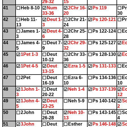
29-32
15
41
Heb 8-10
Num
2Chr 16-
Ps 119
Pr
☐
☑
☑
☑
☐
33-36
20
30
42
Heb 11-
Deut 1-
2Chr 21-
Ps 120-121
Pr
☐
☑
☐
☑
☐
13
3
24
43
James 1-
Deut 4-
2Chr 25-
Ps 122-124
Ec
☐
☑
☐
☐
☐
3
6
28
44
James 4-
Deut 7-
2Chr 29-
Ps 125-127
Ec
☐
☐
☑
☐
☑
5
9
32
45
1Pet 1-3
Deut
2Chr 33-
Ps 128-130
Ec
☑
☐
☐
☐
☑
10-12
36
46
1Pet 4-5
Deut
Ezra 1-5
Ps 131-133
Ec
☑
☑
☑
☑
☐
13-15
47
2Pet
Deut
Ezra 6-
Ps 134-136
Ec
☐
☐
☐
☐
☐
16-19
10
10
48
1John 1-
Deut
Neh 1-4
Ps 137-139
Ec
☑
☐
☑
☑
☑
3
20-22
12
49
1John 4-
Deut
Neh 5-9
Ps 140-142
So
☑
☑
☐
☐
☑
5
23-25
2
50
2John
Deut
Neh 10-
Ps 143-145
So
☐
☐
☑
☐
☐
26-28
13
4
51
3John
Deut
Esther
Ps 146-148
So
☑
☐
☐
☑
☑