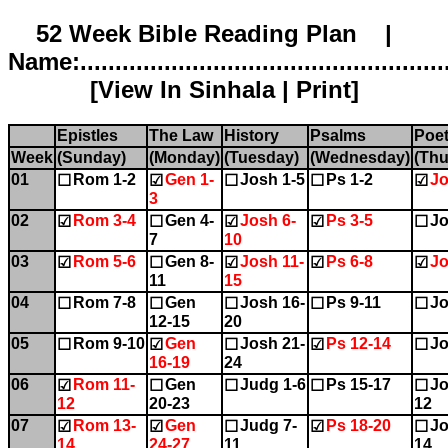
52 Week Bible Reading Plan |
Name:.....................................................
[
View In Sinhala
|
Print
]
Epistles
The Law
History
Psalms
Poet
Week
(Sunday)
(Monday)
(Tuesday)
(Wednesday)
(Thu
01
Rom 1-2
Gen 1-
Josh 1-5
Ps 1-2
Jo
☐
☑
☐
☐
☑
3
02
Rom 3-4
Gen 4-
Josh 6-
Ps 3-5
Jo
☑
☐
☑
☑
☐
7
10
03
Rom 5-6
Gen 8-
Josh 11-
Ps 6-8
Jo
☑
☐
☑
☑
☑
11
15
04
Rom 7-8
Gen
Josh 16-
Ps 9-11
Jo
☐
☐
☐
☐
☐
12-15
20
05
Rom 9-10
Gen
Josh 21-
Ps 12-14
Jo
☐
☑
☐
☑
☐
16-19
24
06
Rom 11-
Gen
Judg 1-6
Ps 15-17
Jo
☑
☐
☐
☐
☐
12
20-23
12
07
Rom 13-
Gen
Judg 7-
Ps 18-20
Jo
☑
☑
☐
☑
☐
14
24-27
11
14