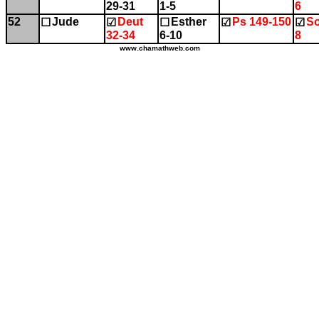
29-31
1-5
6
52
Jude
Deut
Esther
Ps 149-150
So
☐
☑
☐
☑
☑
32-34
6-10
8
www.chamathweb.com