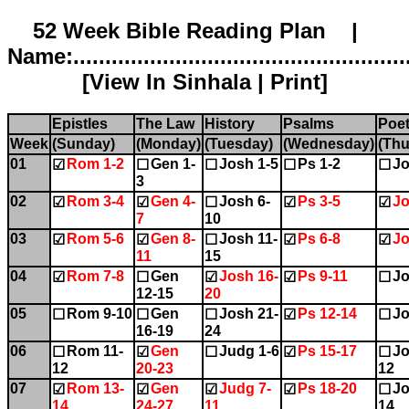
52 Week Bible Reading Plan |
Name:.....................................................
[
View In Sinhala
|
Print
]
Epistles
The Law
History
Psalms
Poet
Week
(Sunday)
(Monday)
(Tuesday)
(Wednesday)
(Thu
01
Rom 1-2
Gen 1-
Josh 1-5
Ps 1-2
Jo
☑
☐
☐
☐
☐
3
02
Rom 3-4
Gen 4-
Josh 6-
Ps 3-5
Jo
☑
☑
☐
☑
☑
7
10
03
Rom 5-6
Gen 8-
Josh 11-
Ps 6-8
Jo
☑
☑
☐
☑
☑
11
15
04
Rom 7-8
Gen
Josh 16-
Ps 9-11
Jo
☑
☐
☑
☑
☐
12-15
20
05
Rom 9-10
Gen
Josh 21-
Ps 12-14
Jo
☐
☐
☐
☑
☐
16-19
24
06
Rom 11-
Gen
Judg 1-6
Ps 15-17
Jo
☐
☑
☐
☑
☐
12
20-23
12
07
Rom 13-
Gen
Judg 7-
Ps 18-20
Jo
☑
☑
☑
☑
☐
14
24-27
11
14