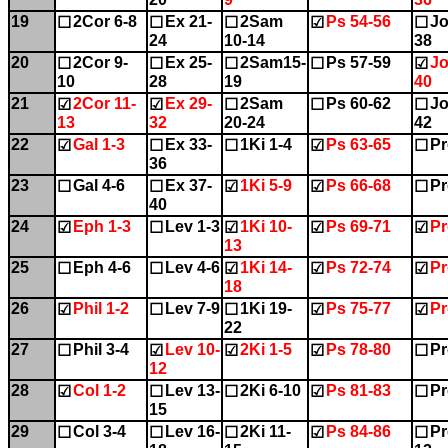
19
2Cor 6-8
Ex 21-
2Sam
Ps 54-56
Jo
☐
☐
☐
☑
☐
24
10-14
38
20
2Cor 9-
Ex 25-
2Sam15-
Ps 57-59
Jo
☐
☐
☐
☐
☑
10
28
19
40
21
2Cor 11-
Ex 29-
2Sam
Ps 60-62
Jo
☑
☑
☐
☐
☐
13
32
20-24
42
22
Gal 1-3
Ex 33-
1Ki 1-4
Ps 63-65
Pr
☑
☐
☐
☑
☐
36
23
Gal 4-6
Ex 37-
1Ki 5-9
Ps 66-68
Pr
☐
☐
☑
☑
☐
40
24
Eph 1-3
Lev 1-3
1Ki 10-
Ps 69-71
Pr
☑
☐
☑
☑
☑
13
25
Eph 4-6
Lev 4-6
1Ki 14-
Ps 72-74
Pr
☐
☐
☑
☑
☑
18
26
Phil 1-2
Lev 7-9
1Ki 19-
Ps 75-77
Pr
☑
☐
☐
☑
☑
22
27
Phil 3-4
Lev 10-
2Ki 1-5
Ps 78-80
Pr
☐
☑
☑
☑
☐
12
28
Col 1-2
Lev 13-
2Ki 6-10
Ps 81-83
Pr
☑
☐
☐
☑
☐
15
29
Col 3-4
Lev 16-
2Ki 11-
Ps 84-86
Pr
☐
☐
☐
☑
☐