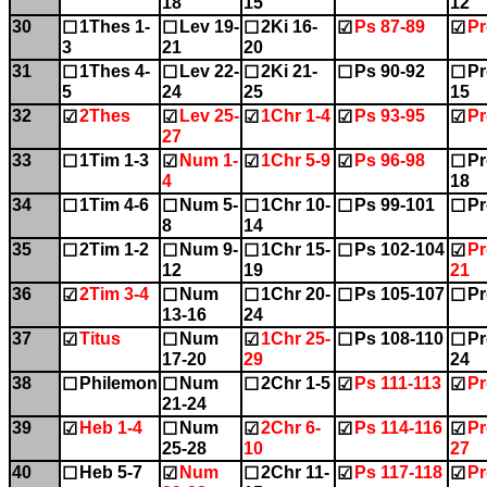
18
15
12
30
1Thes 1-
Lev 19-
2Ki 16-
Ps 87-89
Pr
☐
☐
☐
☑
☑
3
21
20
31
1Thes 4-
Lev 22-
2Ki 21-
Ps 90-92
Pr
☐
☐
☐
☐
☐
5
24
25
15
32
2Thes
Lev 25-
1Chr 1-4
Ps 93-95
Pr
☑
☑
☑
☑
☑
27
33
1Tim 1-3
Num 1-
1Chr 5-9
Ps 96-98
Pr
☐
☑
☑
☑
☐
4
18
34
1Tim 4-6
Num 5-
1Chr 10-
Ps 99-101
Pr
☐
☐
☐
☐
☐
8
14
35
2Tim 1-2
Num 9-
1Chr 15-
Ps 102-104
Pr
☐
☐
☐
☐
☑
12
19
21
36
2Tim 3-4
Num
1Chr 20-
Ps 105-107
Pr
☑
☐
☐
☐
☐
13-16
24
37
Titus
Num
1Chr 25-
Ps 108-110
Pr
☑
☐
☑
☐
☐
17-20
29
24
38
Philemon
Num
2Chr 1-5
Ps 111-113
Pr
☐
☐
☐
☑
☑
21-24
39
Heb 1-4
Num
2Chr 6-
Ps 114-116
Pr
☑
☐
☑
☑
☑
25-28
10
27
40
Heb 5-7
Num
2Chr 11-
Ps 117-118
Pr
☐
☑
☐
☑
☑