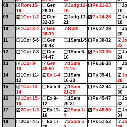
08
Rom 15-
Gen
Judg 12-
Ps 21-23
Jo
☑
☐
☑
☑
☐
16
28-31
16
16
09
1Cor 1-2
Gen
Judg 17-
Ps 24-26
Jo
☑
☐
☐
☑
☐
32-35
21
18
10
1Cor 3-4
Gen
Ruth
Ps 27-29
Jo
☑
☑
☑
☐
☐
36-39
20
11
1Cor 5-6
Gen
1Sam1-5
Ps 30-32
Jo
☐
☐
☐
☐
☑
40-43
22
12
1Cor 7-8
Gen
1Sam 6-
Ps 33-35
Jo
☐
☐
☐
☑
☐
44-47
10
24
13
1Cor 9-
Gen
1Sam
Ps 36-38
Jo
☑
☑
☑
☐
☐
10
48-50
11-15
26
14
1Cor 11-
Ex 1-4
1Sam
Ps 39-41
Jo
☐
☑
☐
☐
☑
12
16-20
28
15
1Cor 13-
Ex 5-8
1Sam
Ps 42-44
Jo
☑
☐
☑
☐
☐
14
21-25
30
16
1Cor 15-
Ex 9-
1Sam
Ps 45-47
Jo
☑
☐
☐
☐
☐
16
12
26-31
32
17
2Cor 1-3
Ex 13-
2Sam 1-
Ps 48-50
Jo
☑
☐
☑
☑
☐
16
4
34
18
2Cor 4-5
Ex 17-
2Sam 5-
Ps 51-53
Jo
☐
☐
☑
☐
☑
20
9
36