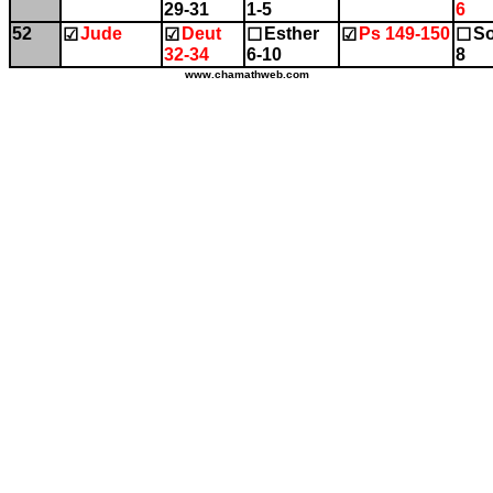
29-31
1-5
6
52
Jude
Deut
Esther
Ps 149-150
So
☑
☑
☐
☑
☐
32-34
6-10
8
www.chamathweb.com