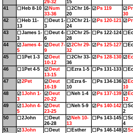
29-32
15
41
Heb 8-10
Num
2Chr 16-
Ps 119
Pr
☐
☑
☐
☑
☑
33-36
20
30
42
Heb 11-
Deut 1-
2Chr 21-
Ps 120-121
Pr
☐
☐
☐
☑
☑
13
3
24
43
James 1-
Deut 4-
2Chr 25-
Ps 122-124
Ec
☐
☐
☐
☐
☐
3
6
28
44
James 4-
Deut 7-
2Chr 29-
Ps 125-127
Ec
☑
☑
☑
☑
☐
5
9
32
45
1Pet 1-3
Deut
2Chr 33-
Ps 128-130
Ec
☐
☑
☐
☑
☑
10-12
36
46
1Pet 4-5
Deut
Ezra 1-5
Ps 131-133
Ec
☐
☑
☐
☐
☐
13-15
47
2Pet
Deut
Ezra 6-
Ps 134-136
Ec
☑
☑
☐
☐
☑
16-19
10
10
48
1John 1-
Deut
Neh 1-4
Ps 137-139
Ec
☑
☑
☐
☑
☑
3
20-22
12
49
1John 4-
Deut
Neh 5-9
Ps 140-142
So
☑
☑
☐
☑
☐
5
23-25
2
50
2John
Deut
Neh 10-
Ps 143-145
So
☐
☐
☑
☐
☐
26-28
13
4
51
3John
Deut
Esther
Ps 146-148
So
☑
☐
☐
☐
☑