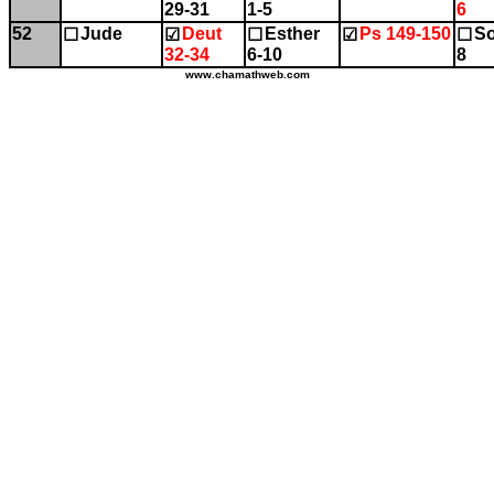
29-31
1-5
6
52
Jude
Deut
Esther
Ps 149-150
So
☐
☑
☐
☑
☐
32-34
6-10
8
www.chamathweb.com