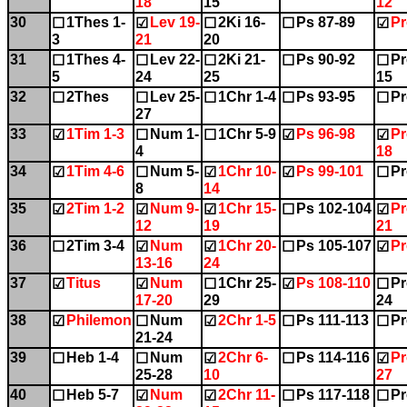
18
15
12
30
1Thes 1-
Lev 19-
2Ki 16-
Ps 87-89
Pr
☐
☑
☐
☐
☑
3
21
20
31
1Thes 4-
Lev 22-
2Ki 21-
Ps 90-92
Pr
☐
☐
☐
☐
☐
5
24
25
15
32
2Thes
Lev 25-
1Chr 1-4
Ps 93-95
Pr
☐
☐
☐
☐
☐
27
33
1Tim 1-3
Num 1-
1Chr 5-9
Ps 96-98
Pr
☑
☐
☐
☑
☑
4
18
34
1Tim 4-6
Num 5-
1Chr 10-
Ps 99-101
Pr
☑
☐
☑
☑
☐
8
14
35
2Tim 1-2
Num 9-
1Chr 15-
Ps 102-104
Pr
☑
☑
☑
☐
☑
12
19
21
36
2Tim 3-4
Num
1Chr 20-
Ps 105-107
Pr
☐
☑
☑
☐
☑
13-16
24
37
Titus
Num
1Chr 25-
Ps 108-110
Pr
☑
☑
☐
☑
☐
17-20
29
24
38
Philemon
Num
2Chr 1-5
Ps 111-113
Pr
☑
☐
☑
☐
☐
21-24
39
Heb 1-4
Num
2Chr 6-
Ps 114-116
Pr
☐
☐
☑
☐
☑
25-28
10
27
40
Heb 5-7
Num
2Chr 11-
Ps 117-118
Pr
☐
☑
☑
☐
☐