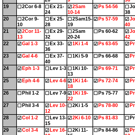
19
2Cor 6-8
Ex 21-
2Sam
Ps 54-56
Jo
☐
☐
☑
☑
☐
24
10-14
38
20
2Cor 9-
Ex 25-
2Sam15-
Ps 57-59
Jo
☐
☐
☐
☑
☑
10
28
19
40
21
2Cor 11-
Ex 29-
2Sam
Ps 60-62
Jo
☑
☐
☐
☐
☑
13
32
20-24
42
22
Gal 1-3
Ex 33-
1Ki 1-4
Ps 63-65
Pr
☑
☐
☑
☑
☑
36
23
Gal 4-6
Ex 37-
1Ki 5-9
Ps 66-68
Pr
☑
☐
☐
☐
☑
40
24
Eph 1-3
Lev 1-3
1Ki 10-
Ps 69-71
Pr
☑
☐
☐
☑
☑
13
25
Eph 4-6
Lev 4-6
1Ki 14-
Ps 72-74
Pr
☑
☑
☑
☑
☑
18
26
Phil 1-2
Lev 7-9
1Ki 19-
Ps 75-77
Pr
☐
☐
☑
☐
☑
22
27
Phil 3-4
Lev 10-
2Ki 1-5
Ps 78-80
Pr
☐
☑
☐
☑
☑
12
28
Col 1-2
Lev 13-
2Ki 6-10
Ps 81-83
Pr
☑
☐
☑
☑
☐
15
29
Col 3-4
Lev 16-
2Ki 11-
Ps 84-86
Pr
☑
☑
☐
☐
☑