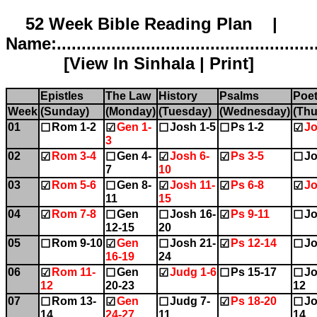
52 Week Bible Reading Plan |
Name:.....................................................
[
View In Sinhala
|
Print
]
Epistles
The Law
History
Psalms
Poet
Week
(Sunday)
(Monday)
(Tuesday)
(Wednesday)
(Thu
01
Rom 1-2
Gen 1-
Josh 1-5
Ps 1-2
Jo
☐
☑
☐
☐
☑
3
02
Rom 3-4
Gen 4-
Josh 6-
Ps 3-5
Jo
☑
☐
☑
☑
☐
7
10
03
Rom 5-6
Gen 8-
Josh 11-
Ps 6-8
Jo
☑
☐
☑
☑
☑
11
15
04
Rom 7-8
Gen
Josh 16-
Ps 9-11
Jo
☑
☐
☐
☑
☐
12-15
20
05
Rom 9-10
Gen
Josh 21-
Ps 12-14
Jo
☐
☑
☐
☑
☐
16-19
24
06
Rom 11-
Gen
Judg 1-6
Ps 15-17
Jo
☑
☐
☑
☐
☐
12
20-23
12
07
Rom 13-
Gen
Judg 7-
Ps 18-20
Jo
☐
☑
☐
☑
☐
14
24-27
11
14