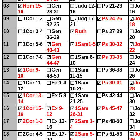
08
Rom 15-
Gen
Judg 12-
Ps 21-23
Jo
☑
☐
☐
☐
☐
16
28-31
16
16
09
1Cor 1-2
Gen
Judg 17-
Ps 24-26
Jo
☐
☐
☐
☑
☑
32-35
21
18
10
1Cor 3-4
Gen
Ruth
Ps 27-29
Jo
☐
☐
☑
☐
☐
36-39
20
11
1Cor 5-6
Gen
1Sam1-5
Ps 30-32
Jo
☐
☑
☑
☑
☑
40-43
22
12
1Cor 7-8
Gen
1Sam 6-
Ps 33-35
Jo
☐
☑
☐
☑
☐
44-47
10
24
13
1Cor 9-
Gen
1Sam
Ps 36-38
Jo
☑
☐
☐
☐
☐
10
48-50
11-15
26
14
1Cor 11-
Ex 1-4
1Sam
Ps 39-41
Jo
☐
☐
☐
☑
☑
12
16-20
28
15
1Cor 13-
Ex 5-8
1Sam
Ps 42-44
Jo
☑
☐
☐
☐
☐
14
21-25
30
16
1Cor 15-
Ex 9-
1Sam
Ps 45-47
Jo
☑
☑
☑
☑
☐
16
12
26-31
32
17
2Cor 1-3
Ex 13-
2Sam 1-
Ps 48-50
Jo
☑
☐
☑
☐
☐
16
4
34
18
2Cor 4-5
Ex 17-
2Sam 5-
Ps 51-53
Jo
☐
☐
☑
☐
☑
20
9
36