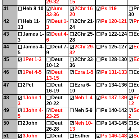
29-32
15
41
Heb 8-10
Num
2Chr 16-
Ps 119
Pr
☐
☑
☑
☑
☐
33-36
20
30
42
Heb 11-
Deut 1-
2Chr 21-
Ps 120-121
Pr
☐
☑
☐
☑
☑
13
3
24
43
James 1-
Deut 4-
2Chr 25-
Ps 122-124
Ec
☐
☑
☐
☐
☐
3
6
28
44
James 4-
Deut 7-
2Chr 29-
Ps 125-127
Ec
☐
☐
☑
☐
☑
5
9
32
45
1Pet 1-3
Deut
2Chr 33-
Ps 128-130
Ec
☑
☐
☐
☐
☑
10-12
36
46
1Pet 4-5
Deut
Ezra 1-5
Ps 131-133
Ec
☑
☑
☑
☑
☐
13-15
47
2Pet
Deut
Ezra 6-
Ps 134-136
Ec
☐
☐
☐
☐
☐
16-19
10
10
48
1John 1-
Deut
Neh 1-4
Ps 137-139
Ec
☑
☐
☑
☑
☑
3
20-22
12
49
1John 4-
Deut
Neh 5-9
Ps 140-142
So
☑
☑
☐
☐
☑
5
23-25
2
50
2John
Deut
Neh 10-
Ps 143-145
So
☐
☐
☑
☐
☐
26-28
13
4
51
3John
Deut
Esther
Ps 146-148
So
☑
☐
☐
☑
☑