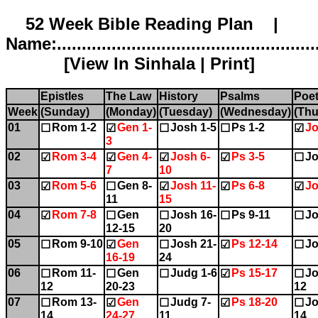
52 Week Bible Reading Plan |
Name:.....................................................
[
View In Sinhala
|
Print
]
Epistles
The Law
History
Psalms
Poet
Week
(Sunday)
(Monday)
(Tuesday)
(Wednesday)
(Thu
01
Rom 1-2
Gen 1-
Josh 1-5
Ps 1-2
Jo
☐
☑
☐
☐
☑
3
02
Rom 3-4
Gen 4-
Josh 6-
Ps 3-5
Jo
☑
☑
☑
☑
☐
7
10
03
Rom 5-6
Gen 8-
Josh 11-
Ps 6-8
Jo
☑
☐
☑
☑
☑
11
15
04
Rom 7-8
Gen
Josh 16-
Ps 9-11
Jo
☑
☐
☐
☐
☐
12-15
20
05
Rom 9-10
Gen
Josh 21-
Ps 12-14
Jo
☐
☑
☐
☑
☐
16-19
24
06
Rom 11-
Gen
Judg 1-6
Ps 15-17
Jo
☐
☐
☐
☑
☐
12
20-23
12
07
Rom 13-
Gen
Judg 7-
Ps 18-20
Jo
☐
☑
☐
☑
☐
14
24-27
11
14