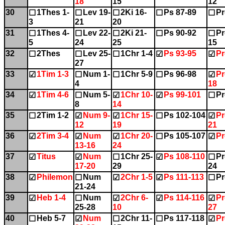
18
15
12
30
1Thes 1-
Lev 19-
2Ki 16-
Ps 87-89
Pr
☐
☐
☐
☐
☐
3
21
20
31
1Thes 4-
Lev 22-
2Ki 21-
Ps 90-92
Pr
☐
☐
☐
☐
☐
5
24
25
15
32
2Thes
Lev 25-
1Chr 1-4
Ps 93-95
Pr
☐
☐
☐
☑
☑
27
33
1Tim 1-3
Num 1-
1Chr 5-9
Ps 96-98
Pr
☑
☐
☐
☐
☑
4
18
34
1Tim 4-6
Num 5-
1Chr 10-
Ps 99-101
Pr
☑
☐
☑
☑
☐
8
14
35
2Tim 1-2
Num 9-
1Chr 15-
Ps 102-104
Pr
☐
☑
☑
☐
☑
12
19
21
36
2Tim 3-4
Num
1Chr 20-
Ps 105-107
Pr
☑
☑
☑
☐
☑
13-16
24
37
Titus
Num
1Chr 25-
Ps 108-110
Pr
☑
☑
☐
☑
☐
17-20
29
24
38
Philemon
Num
2Chr 1-5
Ps 111-113
Pr
☑
☐
☑
☑
☐
21-24
39
Heb 1-4
Num
2Chr 6-
Ps 114-116
Pr
☑
☐
☑
☑
☑
25-28
10
27
40
Heb 5-7
Num
2Chr 11-
Ps 117-118
Pr
☐
☑
☐
☐
☑