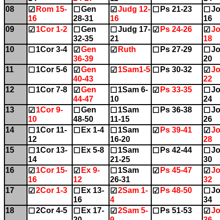
08
Rom 15-
Gen
Judg 12-
Ps 21-23
Jo
☑
☐
☑
☐
☐
16
28-31
16
16
09
1Cor 1-2
Gen
Judg 17-
Ps 24-26
Jo
☑
☐
☐
☑
☑
32-35
21
18
10
1Cor 3-4
Gen
Ruth
Ps 27-29
Jo
☐
☑
☑
☐
☐
36-39
20
11
1Cor 5-6
Gen
1Sam1-5
Ps 30-32
Jo
☐
☑
☑
☐
☑
40-43
22
12
1Cor 7-8
Gen
1Sam 6-
Ps 33-35
Jo
☐
☑
☐
☑
☐
44-47
10
24
13
1Cor 9-
Gen
1Sam
Ps 36-38
Jo
☑
☐
☐
☐
☐
10
48-50
11-15
26
14
1Cor 11-
Ex 1-4
1Sam
Ps 39-41
Jo
☐
☐
☐
☑
☑
12
16-20
28
15
1Cor 13-
Ex 5-8
1Sam
Ps 42-44
Jo
☐
☐
☐
☐
☐
14
21-25
30
16
1Cor 15-
Ex 9-
1Sam
Ps 45-47
Jo
☑
☑
☐
☑
☑
16
12
26-31
32
17
2Cor 1-3
Ex 13-
2Sam 1-
Ps 48-50
Jo
☑
☐
☑
☑
☐
16
4
34
18
2Cor 4-5
Ex 17-
2Sam 5-
Ps 51-53
Jo
☐
☐
☑
☐
☑
20
9
36