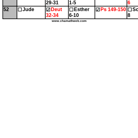
29-31
1-5
6
52
Jude
Deut
Esther
Ps 149-150
So
☐
☑
☐
☑
☐
32-34
6-10
8
www.chamathweb.com