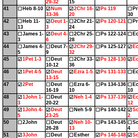
29-32
15
41
Heb 8-10
Num
2Chr 16-
Ps 119
Pr
☐
☑
☑
☑
☐
33-36
20
30
42
Heb 11-
Deut 1-
2Chr 21-
Ps 120-121
Pr
☐
☑
☐
☑
☐
13
3
24
43
James 1-
Deut 4-
2Chr 25-
Ps 122-124
Ec
☐
☑
☐
☐
☐
3
6
28
44
James 4-
Deut 7-
2Chr 29-
Ps 125-127
Ec
☐
☐
☑
☐
☑
5
9
32
45
1Pet 1-3
Deut
2Chr 33-
Ps 128-130
Ec
☑
☐
☐
☑
☑
10-12
36
46
1Pet 4-5
Deut
Ezra 1-5
Ps 131-133
Ec
☑
☑
☑
☑
☐
13-15
47
2Pet
Deut
Ezra 6-
Ps 134-136
Ec
☑
☐
☐
☐
☐
16-19
10
10
48
1John 1-
Deut
Neh 1-4
Ps 137-139
Ec
☑
☐
☑
☑
☑
3
20-22
12
49
1John 4-
Deut
Neh 5-9
Ps 140-142
So
☑
☑
☐
☐
☑
5
23-25
2
50
2John
Deut
Neh 10-
Ps 143-145
So
☐
☐
☑
☐
☐
26-28
13
4
51
3John
Deut
Esther
Ps 146-148
So
☑
☐
☐
☑
☑