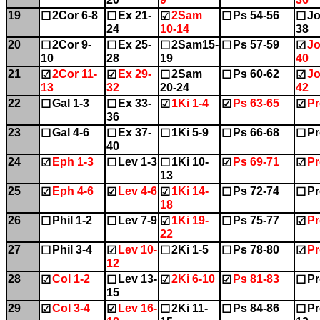
19
2Cor 6-8
Ex 21-
2Sam
Ps 54-56
Jo
☐
☐
☑
☐
☐
24
10-14
38
20
2Cor 9-
Ex 25-
2Sam15-
Ps 57-59
Jo
☐
☐
☐
☐
☑
10
28
19
40
21
2Cor 11-
Ex 29-
2Sam
Ps 60-62
Jo
☑
☑
☐
☐
☑
13
32
20-24
42
22
Gal 1-3
Ex 33-
1Ki 1-4
Ps 63-65
Pr
☐
☐
☑
☑
☑
36
23
Gal 4-6
Ex 37-
1Ki 5-9
Ps 66-68
Pr
☐
☐
☐
☐
☐
40
24
Eph 1-3
Lev 1-3
1Ki 10-
Ps 69-71
Pr
☑
☐
☐
☑
☑
13
25
Eph 4-6
Lev 4-6
1Ki 14-
Ps 72-74
Pr
☑
☑
☑
☐
☐
18
26
Phil 1-2
Lev 7-9
1Ki 19-
Ps 75-77
Pr
☐
☐
☑
☐
☑
22
27
Phil 3-4
Lev 10-
2Ki 1-5
Ps 78-80
Pr
☐
☑
☐
☐
☑
12
28
Col 1-2
Lev 13-
2Ki 6-10
Ps 81-83
Pr
☑
☐
☑
☑
☐
15
29
Col 3-4
Lev 16-
2Ki 11-
Ps 84-86
Pr
☑
☑
☐
☐
☐