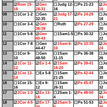
08
Rom 15-
Gen
Judg 12-
Ps 21-23
Jo
☑
☑
☐
☐
☑
16
28-31
16
16
09
1Cor 1-2
Gen
Judg 17-
Ps 24-26
Jo
☐
☐
☑
☑
☐
32-35
21
18
10
1Cor 3-4
Gen
Ruth
Ps 27-29
Jo
☐
☑
☐
☑
☐
36-39
20
11
1Cor 5-6
Gen
1Sam1-5
Ps 30-32
Jo
☐
☑
☐
☐
☐
40-43
22
12
1Cor 7-8
Gen
1Sam 6-
Ps 33-35
Jo
☐
☐
☑
☑
☑
44-47
10
24
13
1Cor 9-
Gen
1Sam
Ps 36-38
Jo
☐
☐
☐
☐
☐
10
48-50
11-15
26
14
1Cor 11-
Ex 1-4
1Sam
Ps 39-41
Jo
☑
☑
☑
☑
☐
12
16-20
28
15
1Cor 13-
Ex 5-8
1Sam
Ps 42-44
Jo
☑
☐
☐
☑
☐
14
21-25
30
16
1Cor 15-
Ex 9-
1Sam
Ps 45-47
Jo
☐
☐
☐
☑
☐
16
12
26-31
32
17
2Cor 1-3
Ex 13-
2Sam 1-
Ps 48-50
Jo
☑
☑
☐
☑
☑
16
4
34
18
2Cor 4-5
Ex 17-
2Sam 5-
Ps 51-53
Jo
☑
☑
☑
☐
☑
20
9
36