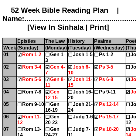
52 Week Bible Reading Plan |
Name:.....................................................
[
View In Sinhala
|
Print
]
Epistles
The Law
History
Psalms
Poet
Week
(Sunday)
(Monday)
(Tuesday)
(Wednesday)
(Thu
01
Rom 1-2
Gen 1-
Josh 1-5
Ps 1-2
Jo
☑
☐
☐
☐
☐
3
02
Rom 3-4
Gen 4-
Josh 6-
Ps 3-5
Jo
☑
☑
☑
☑
☐
7
10
03
Rom 5-6
Gen 8-
Josh 11-
Ps 6-8
Jo
☑
☑
☑
☑
☑
11
15
04
Rom 7-8
Gen
Josh 16-
Ps 9-11
Jo
☐
☑
☐
☐
☑
12-15
20
05
Rom 9-10
Gen
Josh 21-
Ps 12-14
Jo
☐
☐
☐
☑
☐
16-19
24
06
Rom 11-
Gen
Judg 1-6
Ps 15-17
Jo
☑
☐
☐
☑
☐
12
20-23
12
07
Rom 13-
Gen
Judg 7-
Ps 18-20
Jo
☐
☐
☐
☑
☑
14
24-27
11
14