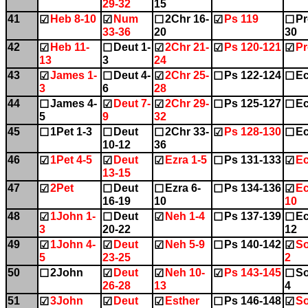
29-32
15
41
Heb 8-10
Num
2Chr 16-
Ps 119
Pr
☑
☑
☐
☑
☐
33-36
20
30
42
Heb 11-
Deut 1-
2Chr 21-
Ps 120-121
Pr
☑
☐
☑
☑
☑
13
3
24
43
James 1-
Deut 4-
2Chr 25-
Ps 122-124
Ec
☑
☐
☑
☐
☐
3
6
28
44
James 4-
Deut 7-
2Chr 29-
Ps 125-127
Ec
☐
☑
☑
☐
☐
5
9
32
45
1Pet 1-3
Deut
2Chr 33-
Ps 128-130
Ec
☐
☐
☐
☑
☐
10-12
36
46
1Pet 4-5
Deut
Ezra 1-5
Ps 131-133
Ec
☑
☑
☑
☐
☑
13-15
47
2Pet
Deut
Ezra 6-
Ps 134-136
Ec
☑
☐
☐
☐
☑
16-19
10
10
48
1John 1-
Deut
Neh 1-4
Ps 137-139
Ec
☑
☐
☑
☐
☐
3
20-22
12
49
1John 4-
Deut
Neh 5-9
Ps 140-142
So
☑
☑
☑
☐
☑
5
23-25
2
50
2John
Deut
Neh 10-
Ps 143-145
So
☐
☑
☑
☑
☐
26-28
13
4
51
3John
Deut
Esther
Ps 146-148
So
☑
☑
☑
☐
☑