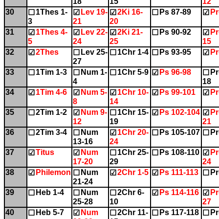
18
15
12
30
1Thes 1-
Lev 19-
2Ki 16-
Ps 87-89
Pr
☐
☑
☑
☐
☑
3
21
20
31
1Thes 4-
Lev 22-
2Ki 21-
Ps 90-92
Pr
☑
☑
☑
☐
☑
5
24
25
15
32
2Thes
Lev 25-
1Chr 1-4
Ps 93-95
Pr
☑
☐
☐
☐
☑
27
33
1Tim 1-3
Num 1-
1Chr 5-9
Ps 96-98
Pr
☐
☐
☐
☑
☐
4
18
34
1Tim 4-6
Num 5-
1Chr 10-
Ps 99-101
Pr
☑
☑
☑
☑
☑
8
14
35
2Tim 1-2
Num 9-
1Chr 15-
Ps 102-104
Pr
☐
☑
☐
☑
☑
12
19
21
36
2Tim 3-4
Num
1Chr 20-
Ps 105-107
Pr
☐
☐
☑
☐
☐
13-16
24
37
Titus
Num
1Chr 25-
Ps 108-110
Pr
☑
☑
☐
☐
☑
17-20
29
24
38
Philemon
Num
2Chr 1-5
Ps 111-113
Pr
☑
☐
☑
☑
☐
21-24
39
Heb 1-4
Num
2Chr 6-
Ps 114-116
Pr
☐
☐
☐
☑
☑
25-28
10
27
40
Heb 5-7
Num
2Chr 11-
Ps 117-118
Pr
☐
☑
☐
☐
☐