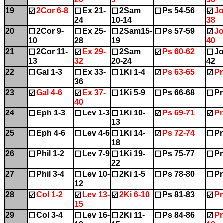
19
2Cor 6-8
Ex 21-
2Sam
Ps 54-56
Jo
☑
☐
☐
☐
☑
24
10-14
38
20
2Cor 9-
Ex 25-
2Sam15-
Ps 57-59
Jo
☐
☐
☐
☐
☑
10
28
19
40
21
2Cor 11-
Ex 29-
2Sam
Ps 60-62
Jo
☐
☑
☐
☑
☐
13
32
20-24
42
22
Gal 1-3
Ex 33-
1Ki 1-4
Ps 63-65
Pr
☐
☐
☐
☑
☑
36
23
Gal 4-6
Ex 37-
1Ki 5-9
Ps 66-68
Pr
☑
☑
☐
☐
☐
40
24
Eph 1-3
Lev 1-3
1Ki 10-
Ps 69-71
Pr
☐
☐
☐
☑
☑
13
25
Eph 4-6
Lev 4-6
1Ki 14-
Ps 72-74
Pr
☐
☐
☐
☑
☐
18
26
Phil 1-2
Lev 7-9
1Ki 19-
Ps 75-77
Pr
☐
☐
☐
☐
☐
22
27
Phil 3-4
Lev 10-
2Ki 1-5
Ps 78-80
Pr
☐
☐
☐
☐
☐
12
28
Col 1-2
Lev 13-
2Ki 6-10
Ps 81-83
Pr
☑
☑
☑
☐
☑
15
29
Col 3-4
Lev 16-
2Ki 11-
Ps 84-86
Pr
☐
☐
☐
☐
☑