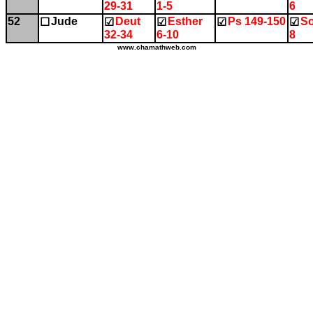
29-31
1-5
6
52
Jude
Deut
Esther
Ps 149-150
So
☐
☑
☑
☑
☑
32-34
6-10
8
www.chamathweb.com