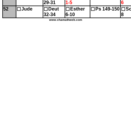
29-31
1-5
6
52
Jude
Deut
Esther
Ps 149-150
So
☐
☐
☐
☐
☐
32-34
6-10
8
www.chamathweb.com