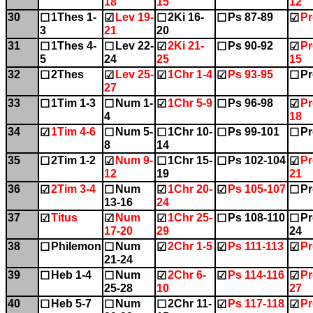
18
15
12
30
1Thes 1-
Lev 19-
2Ki 16-
Ps 87-89
Pr
☐
☑
☐
☐
☑
3
21
20
31
1Thes 4-
Lev 22-
2Ki 21-
Ps 90-92
Pr
☐
☐
☑
☐
☑
5
24
25
15
32
2Thes
Lev 25-
1Chr 1-4
Ps 93-95
Pr
☐
☑
☑
☑
☐
27
33
1Tim 1-3
Num 1-
1Chr 5-9
Ps 96-98
Pr
☐
☐
☑
☐
☑
4
18
34
1Tim 4-6
Num 5-
1Chr 10-
Ps 99-101
Pr
☑
☐
☐
☐
☐
8
14
35
2Tim 1-2
Num 9-
1Chr 15-
Ps 102-104
Pr
☐
☑
☐
☐
☑
12
19
21
36
2Tim 3-4
Num
1Chr 20-
Ps 105-107
Pr
☑
☐
☑
☑
☐
13-16
24
37
Titus
Num
1Chr 25-
Ps 108-110
Pr
☑
☑
☑
☐
☐
17-20
29
24
38
Philemon
Num
2Chr 1-5
Ps 111-113
Pr
☐
☐
☑
☑
☑
21-24
39
Heb 1-4
Num
2Chr 6-
Ps 114-116
Pr
☐
☐
☑
☑
☑
25-28
10
27
40
Heb 5-7
Num
2Chr 11-
Ps 117-118
Pr
☐
☐
☐
☑
☑