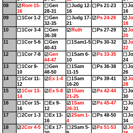
08
Rom 15-
Gen
Judg 12-
Ps 21-23
Jo
☑
☐
☐
☐
☐
16
28-31
16
16
09
1Cor 1-2
Gen
Judg 17-
Ps 24-26
Jo
☐
☐
☐
☑
☑
32-35
21
18
10
1Cor 3-4
Gen
Ruth
Ps 27-29
Jo
☐
☐
☑
☐
☑
36-39
20
11
1Cor 5-6
Gen
1Sam1-5
Ps 30-32
Jo
☐
☐
☐
☐
☑
40-43
22
12
1Cor 7-8
Gen
1Sam 6-
Ps 33-35
Jo
☐
☑
☐
☑
☐
44-47
10
24
13
1Cor 9-
Gen
1Sam
Ps 36-38
Jo
☐
☐
☐
☐
☐
10
48-50
11-15
26
14
1Cor 11-
Ex 1-4
1Sam
Ps 39-41
Jo
☐
☑
☐
☐
☑
12
16-20
28
15
1Cor 13-
Ex 5-8
1Sam
Ps 42-44
Jo
☑
☑
☑
☑
☐
14
21-25
30
16
1Cor 15-
Ex 9-
1Sam
Ps 45-47
Jo
☐
☐
☑
☑
☐
16
12
26-31
32
17
2Cor 1-3
Ex 13-
2Sam 1-
Ps 48-50
Jo
☐
☐
☑
☐
☐
16
4
34
18
2Cor 4-5
Ex 17-
2Sam 5-
Ps 51-53
Jo
☑
☐
☐
☑
☑
20
9
36