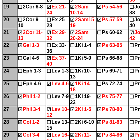
19
2Cor 6-8
Ex 21-
2Sam
Ps 54-56
Jo
☐
☑
☑
☑
☐
24
10-14
38
20
2Cor 9-
Ex 25-
2Sam15-
Ps 57-59
Jo
☐
☐
☑
☑
☐
10
28
19
40
21
2Cor 11-
Ex 29-
2Sam
Ps 60-62
Jo
☑
☑
☑
☐
☑
13
32
20-24
42
22
Gal 1-3
Ex 33-
1Ki 1-4
Ps 63-65
Pr
☑
☐
☐
☑
☐
36
23
Gal 4-6
Ex 37-
1Ki 5-9
Ps 66-68
Pr
☐
☑
☐
☐
☐
40
24
Eph 1-3
Lev 1-3
1Ki 10-
Ps 69-71
Pr
☐
☐
☐
☐
☐
13
25
Eph 4-6
Lev 4-6
1Ki 14-
Ps 72-74
Pr
☐
☑
☑
☐
☐
18
26
Phil 1-2
Lev 7-9
1Ki 19-
Ps 75-77
Pr
☑
☐
☐
☑
☐
22
27
Phil 3-4
Lev 10-
2Ki 1-5
Ps 78-80
Pr
☑
☑
☑
☑
☐
12
28
Col 1-2
Lev 13-
2Ki 6-10
Ps 81-83
Pr
☑
☐
☐
☑
☐
15
29
Col 3-4
Lev 16-
2Ki 11-
Ps 84-86
Pr
☑
☑
☑
☑
☑