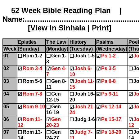
52 Week Bible Reading Plan |
Name:.....................................................
[
View In Sinhala
|
Print
]
Epistles
The Law
History
Psalms
Poet
Week
(Sunday)
(Monday)
(Tuesday)
(Wednesday)
(Thu
01
Rom 1-2
Gen 1-
Josh 1-5
Ps 1-2
Jo
☐
☐
☐
☑
☑
3
02
Rom 3-4
Gen 4-
Josh 6-
Ps 3-5
Jo
☑
☑
☑
☑
☐
7
10
03
Rom 5-6
Gen 8-
Josh 11-
Ps 6-8
Jo
☐
☐
☑
☑
☐
11
15
04
Rom 7-8
Gen
Josh 16-
Ps 9-11
Jo
☑
☐
☐
☑
☑
12-15
20
05
Rom 9-10
Gen
Josh 21-
Ps 12-14
Jo
☑
☐
☑
☑
☑
16-19
24
06
Rom 11-
Gen
Judg 1-6
Ps 15-17
Jo
☑
☑
☐
☑
☑
12
20-23
12
07
Rom 13-
Gen
Judg 7-
Ps 18-20
Jo
☐
☐
☑
☑
☐
14
24-27
11
14