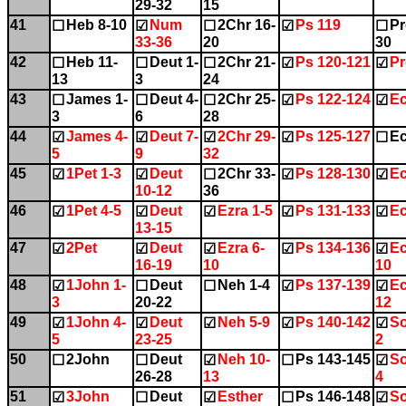
29-32
15
41
Heb 8-10
Num
2Chr 16-
Ps 119
Pr
☐
☑
☐
☑
☐
33-36
20
30
42
Heb 11-
Deut 1-
2Chr 21-
Ps 120-121
Pr
☐
☐
☐
☑
☑
13
3
24
43
James 1-
Deut 4-
2Chr 25-
Ps 122-124
Ec
☐
☐
☐
☑
☑
3
6
28
44
James 4-
Deut 7-
2Chr 29-
Ps 125-127
Ec
☑
☑
☑
☑
☐
5
9
32
45
1Pet 1-3
Deut
2Chr 33-
Ps 128-130
Ec
☑
☑
☐
☑
☑
10-12
36
46
1Pet 4-5
Deut
Ezra 1-5
Ps 131-133
Ec
☑
☑
☑
☑
☑
13-15
47
2Pet
Deut
Ezra 6-
Ps 134-136
Ec
☑
☑
☑
☑
☑
16-19
10
10
48
1John 1-
Deut
Neh 1-4
Ps 137-139
Ec
☑
☐
☐
☑
☑
3
20-22
12
49
1John 4-
Deut
Neh 5-9
Ps 140-142
So
☑
☑
☑
☑
☑
5
23-25
2
50
2John
Deut
Neh 10-
Ps 143-145
So
☐
☐
☑
☐
☑
26-28
13
4
51
3John
Deut
Esther
Ps 146-148
So
☑
☐
☑
☐
☑