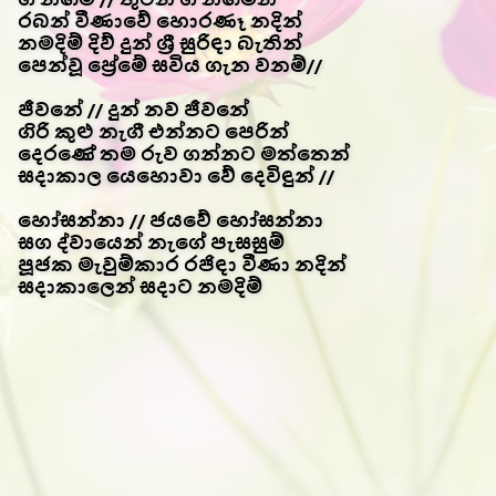
රබන් වීණාවේ හොරණෑ නදින්
නමදිම් දිව් දුන් ශ්‍රී සුරිඳා බැතින්
පෙන්වූ ප්‍රේමේ සවිය ගැන වනම්//
ජීවනේ // දුන් නව ජීවනේ
ගිරි කුළු නැගී එන්නට පෙරින්
දෙරණේ තම රුව ගන්නට මත්තෙන්
සදාකාල යෙහොවා වේ දෙවිඳුන් //
හෝසන්නා // ජයවේ හෝසන්නා
සග ද්වායෙන් නැගේ පැසසුම්
පූජක මැවුම්කාර රජිඳා වීණා නදින්
සදාකාලෙන් සදාට නමදිම්