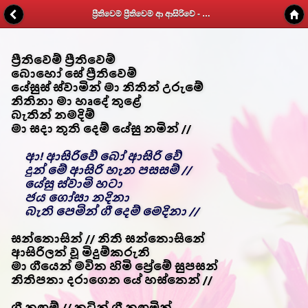
ප්‍රීතිවෙම් ප්‍රීතිවෙම් ආ ආසිරිවේ - Kithunu Gee Potha - Web v1.7
ප්‍රීතිවෙම් ප්‍රීතිවෙම්
බොහෝ සේ ප්‍රීතිවෙම්
යේසුස් ස්වාමින් මා නිතින් උරුමේ
නිතිනා මා හෘදේ තුළේ
බැතින් නමදිම්
මා සදා තුති දෙම් යේසු නමින් //
ආ! ආසිරිවේ බෝ ආසිරි වේ
දුන් මේ ආසිරි හැන පසසම් //
යේසු ස්වාමි හටා
ජය ගෝසා නදිනා
බැති පෙමින් ගී දෙම් මෙදිනා //
සන්තොසින් // නිති සන්තොසිනේ
ආසිරිලත් වූ මිදුම්කරුනි
මා ගීයෙන් මවිත හිමි ප්‍රේමේ සුපසන්
නිතිපතා දරාගෙන යේ හස්තෙන් //
ගී නඟම් // තුටින් ගී නඟමින්