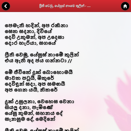
ප්‍රීති වෙමු, යේසුස් නාමෙ තුලින් - Kithunu Gee Potha - Web v1.7
පෙමැති හදින්, අප රකිනා
සෙත සදනා, දිවියේ
දෙවි උතුමන්, අප උදෙසා
දොර හැරියා, සගයේ
ප්‍රීති වෙමු, යේසුස් නාමේ තුලින්
එය ඇති අද ජය ගන්නටා //
මේ ජීවිතේ දුක් බොහොමයි
මාවත පටුයි, මිතුරේ
දෙවිඳුන් සදා, අප සමඟයි
අප ගෙන යයි, නිතරේ
දුක් උසුලනා, වෙහෙස වෙනා
සියලු දනා, පැමිණේ
යේසු තුමන්, සහනය දේ
සැනසුම දේ, මෙදිනේ
ප්‍රීති වෙමු, යේසුස් නාමේ තුලින්