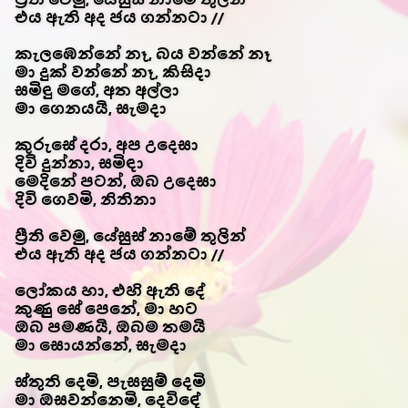
එය ඇති අද ජය ගන්නටා //
කැලඹෙන්නේ නෑ, බය වන්නේ නෑ
මා දුක් වන්නේ නෑ, කිසිදා
සමිඳු මගේ, අත අල්ලා
මා ගෙනයයි, සැමදා
කුරුසේ දරා, අප උදෙසා
දිවි දුන්නා, සමිඳා
මෙදිනේ පටන්, ඔබ උදෙසා
දිවි ගෙවමි, නිතිනා
ප්‍රීති වෙමු, යේසුස් නාමේ තුලින්
එය ඇති අද ජය ගන්නටා //
ලෝකය හා, එහි ඇති දේ
කුණු සේ පෙනේ, මා හට
ඔබ පමණයි, ඔබම තමයි
මා සොයන්නේ, සැමදා
ස්තුති දෙමි, පැසසුම් දෙමි
මා ඔසවන්නෙමි, දෙවිඳේ