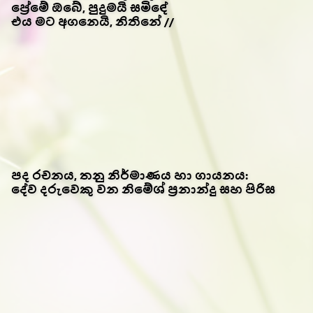
ප්‍රේමේ ඔබේ, පුදුමයි සමිඳේ
එය මට අගනෙයි, නිතිනේ //
පද රචනය, තනු නිර්මාණය හා ගායනය:
දේව දරුවෙකු වන නිමේශ් ප්‍රනාන්දු සහ පිරිස