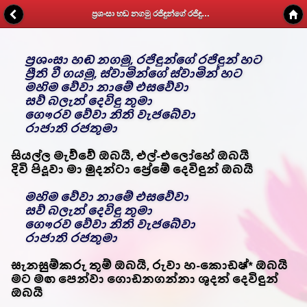
ප්‍රශංසා හඬ නගමු රජිඳුන්ගේ රජිඳුන් හට - Kithunu Gee Potha - Web v1.7
ප්‍රශංසා හඬ නගමු, රජිඳුන්ගේ රජිඳුන් හට
ප්‍රීති වී ගයමු, ස්වාමින්ගේ ස්වාමින් හට
මහිම වේවා නාමේ එසවේවා
සව් බලැත් දෙවිඳු තුමා
ගෞරව වේවා නිති වැජබේවා
රාජාති රජතුමා
සියල්ල මැව්වේ ඔබයි, එල්-එලෝහේ ඔබයි
දිවි පිදූවා මා මුදන්ටා ප්‍රේමේ දෙවිඳුන් ඔබයි
මහිම වේවා නාමේ එසවේවා
සව් බලැත් දෙවිඳු තුමා
ගෞරව වේවා නිති වැජබේවා
රාජාති රජතුමා
සැනසුම්කරු තුම් ඔබයි, රුවා හ-කොඩෂ්* ඔබයි
මට මඟ පෙන්වා ගොඩනගන්නා ශුදත් දෙවිඳුන්
ඔබයි