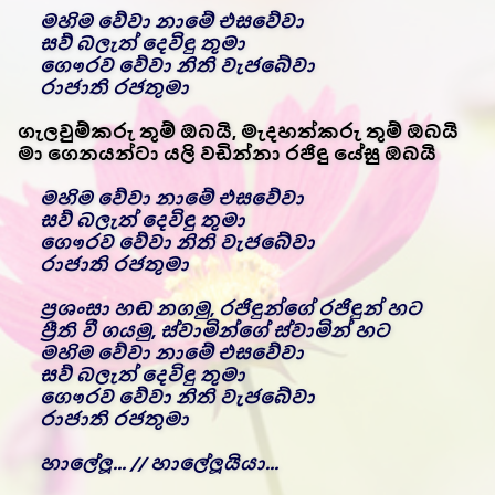
මහිම වේවා නාමේ එසවේවා
සව් බලැත් දෙවිඳු තුමා
ගෞරව වේවා නිති වැජබේවා
රාජාති රජතුමා
ගැලවුම්කරු තුම් ඔබයි, මැදහත්කරු තුම් ඔබයි
මා ගෙනයන්ටා යලි වඩින්නා රජිඳු යේසු ඔබයි
මහිම වේවා නාමේ එසවේවා
සව් බලැත් දෙවිඳු තුමා
ගෞරව වේවා නිති වැජබේවා
රාජාති රජතුමා
ප්‍රශංසා හඬ නගමු, රජිඳුන්ගේ රජිඳුන් හට
ප්‍රීති වී ගයමු, ස්වාමින්ගේ ස්වාමින් හට
මහිම වේවා නාමේ එසවේවා
සව් බලැත් දෙවිඳු තුමා
ගෞරව වේවා නිති වැජබේවා
රාජාති රජතුමා
හාලේලූ... // හාලේලූයියා...