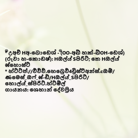
* ර්‍උඅච් Hඅ-ඛොඩෙශ් - (ර්‍OO-අඛ් හක්-ඛ්OH-ඩෙශ්)
(රුවා හ-කොඩෂ්): Hඔල්ය් Sපිරිට්; තෙ Hඔල්ය්
ඝ්හොස්ට්
* හ්ට්ට්ප්://ව්ව්ව්.හෙබ්‍රෙව්4ච්‍රිස්ටිඅන්ස්.cඔම්/
ණමෙස්_ඔෆ්_ඝ්-ඩ්/Hඔල්ය්_Sපිරිට්/
හොල්ය්_ස්පිරිට්.හ්ට්ම්ල්
ගායනය: ශෙහාන් දේවප්‍රිය