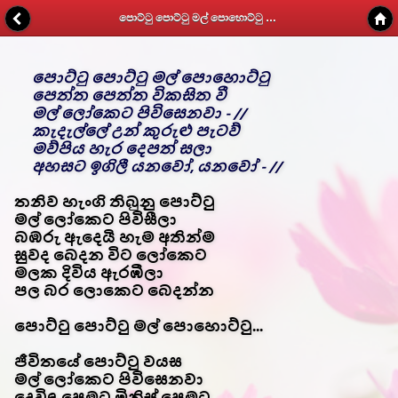
පොට්ටු පොට්ටු මල් පොහොට්ටු - Kithunu Gee Potha - Web v1.7
පොට්ටු පොට්ටු මල් පොහොට්ටු
පෙත්ත පෙත්ත විකසිත වී
මල් ලෝකෙට පිවිසෙනවා - //
කැදැල්ලේ උන් කුරුළු පැටව්
මව්පිය හැර දෙපත් සලා
අහසට ඉගිලී යනවෝ, යනවෝ - //
තනිව හැංගි තිබුනු පොට්ටු
මල් ලෝකෙට පිවිසීලා
බඹරු ඇදෙයි හැම අතින්ම
සුවද බෙදන විට ලෝකෙට
මලක දිවිය ඇරඹීලා
පල බර ලොකෙට බෙදන්න
පොට්ටු පොට්ටු මල් පොහොට්ටු...
ජීවිතයේ පොට්ටු වයස
මල් ලෝකෙට පිවිසෙනවා
දෙවිඳු පෙමට මිනිස් පෙමට