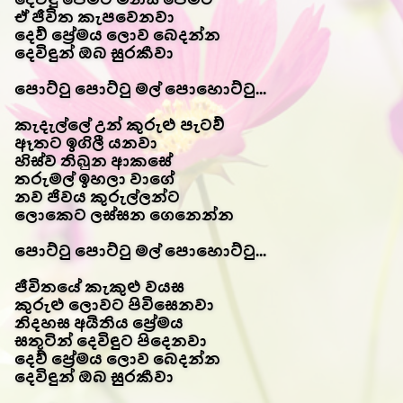
ඒ ජීවිත කැපවෙනවා
දෙව් ප්‍රේමය ලොව බෙදන්න
දෙවිඳුන් ඔබ සුරකීවා
පොට්ටු පොට්ටු මල් පොහොට්ටු...
කැදැල්ලේ උන් කුරුළු පැටව්
ඈතට ඉගිලී යනවා
හිස්ව තිබුන ආකසේ
තරුමල් ඉහලා වාගේ
නව ජිවය කුරුල්ලන්ට
ලොකෙට ලස්සන ගෙනෙන්න
පොට්ටු පොට්ටු මල් පොහොට්ටු...
ජීවිතයේ කැකුළු වයස
කුරුළු ලොවට පිවිසෙනවා
නිදහස අයිතිය ප්‍රේමය
සතුටින් දෙවිඳුට පිදෙනවා
දෙව් ප්‍රේමය ලොව බෙදන්න
දෙවිඳුන් ඔබ සුරකීවා