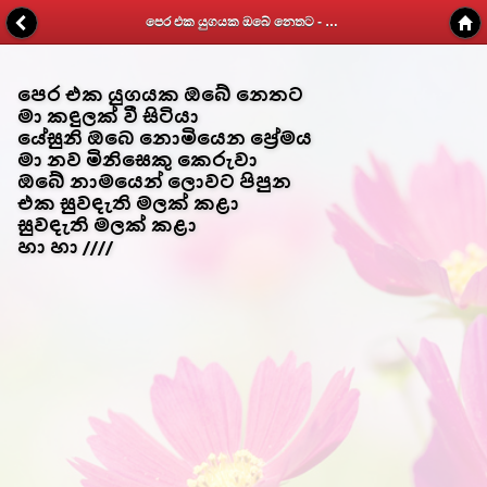
පෙර එක යුගයක ඔබේ නෙතට - Kithunu Gee Potha - Web v1.7
පෙර එක යුගයක ඔබේ නෙතට
මා කඳුලක් වී සිටියා
යේසුනි ඔබෙ නොමියෙන ප්‍රේමය
මා නව මිනිසෙකු කෙරුවා
ඔබේ නාමයෙන් ලොවට පිපුන
එක සුවඳැති මලක් කළා
සුවඳැති මලක් කළා
හා හා ////