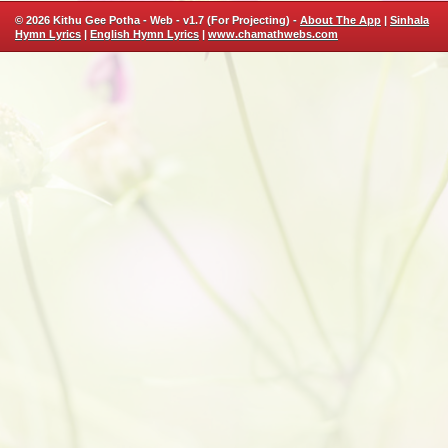
© 2026 Kithu Gee Potha - Web - v1.7 (For Projecting) -
About The App
|
Sinhala
Hymn Lyrics
|
English Hymn Lyrics
|
www.chamathwebs.com