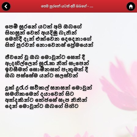
පෙම් සුරනේ යටත් අපි ඔබගේ - Kithunu Gee Potha - Web v1.7
පෙම් සුරනේ යටත් අපි ඔබගේ
සිහසුන් වෙත් අයදිමු බැතින්
මෙහිදී දැන් එක්වෙන දෙදෙනාගේ
සිත් පුරවන් නොවෙනස් ප්‍රේමයෙන්
ජීවනේ වූ ඔබ මොවුන්ට සෙත් දී
ඇදහිල්ලෙන් සුරැක නිත් සැපෙන්
ඉවසීමත් සොම්නසත් පැතුමත් දී
ඔබ පස්සේම යන්ට සලස්වන්
දුක් දුරැර සව්කල් සනසන් මොවුන්
සමගිකමෙන් දයාවෙන් සිට
අත්දකින්ට තේජසේ සැප නිතින්
දෙන් මොවුන්ට ඔබගේ පිහිට