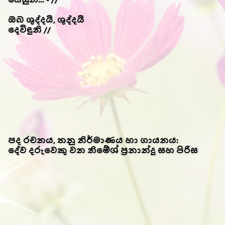
ඔබ ශුද්දයි, ශුද්දයි
දෙවිඳුනි //
පද රචනය, තනු නිර්මාණය හා ගායනය:
දේව දරුවෙකු වන නිමේශ් ප්‍රනාන්දු සහ පිරිස