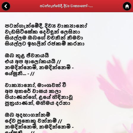
පටන්ගැන්මේදී, දිව්‍ය වාක්‍යානෝ - Kithunu Gee Potha - Web v1.7
පටන්ගැන්මේදී, දිව්‍ය වාක්‍යානෝ
වැඩසිටිසේක දෙවිඳුන් ලෙසිනා
සියල්ලම ඔබගේ වචනින් නිමවා
සියල්ලට ඉහලින් රජකම් කරනා
ඔබ තුළ ජීවනයයි
එය අප ආලෝකයයි //
නමදින්නෙමි, නමදින්නෙමි -
යේසුනි... - //
වාක්‍යානෝ, මාංශවත් වී
අප අතරේ වාසය කලා
පියාණන්ගේ, ළයේ හිඳිනාවූ
පුත්‍රයාණන්, මහිමය දරනා
ඔබ අදහාගන්නම්
දේව පුතෙකු වන්නම් //
නමදින්නෙමි, නමදින්නෙමි -
යේසුනි... - //