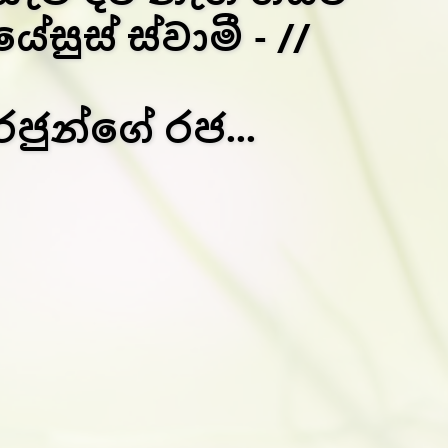
යේසුස් ස්වාමී - //
රජුන්ගේ රජ...