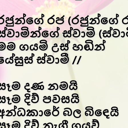
රජුන්ගේ රජ (රජුන්ගේ ර
ස්වාමින්ගේ ස්වාමි (ස්වා
මම ගයමි උස් හඬින්
යේසුස් ස්වාමී //
සෑම දණ නමයි
සෑම දිව් පවසයි
අන්ධකාරේ බල බිඳෙයි
සෑම දිව් නැගී ගයව්