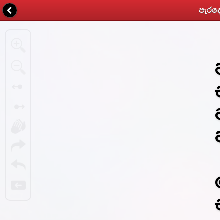
පැරදෙ