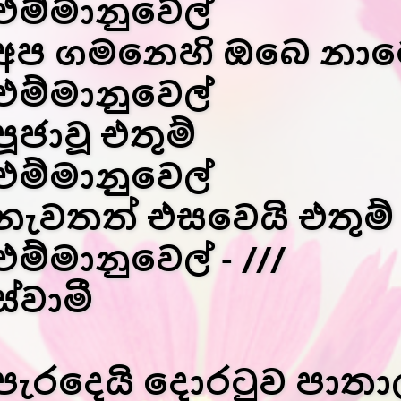
එම්මානුවෙල්
අප ගමනෙහි ඔබෙ නා
එම්මානුවෙල්
පූජාවූ එතුම්
එම්මානුවෙල්
නැවතත් එසවෙයි එතුම්
එම්මානුවෙල් - ///
ස්වාමී
පැරදෙයි දොරටුව පාතාල