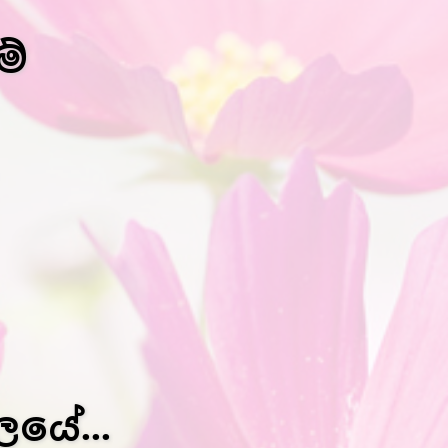
මේ
යේ...