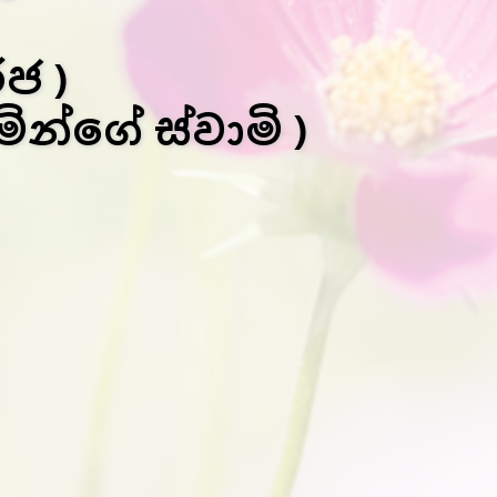
ජ )
මින්ගේ ස්වාමි )