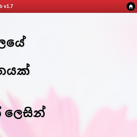
b v1.7
ාලයේ
තයක්
 ලෙසින්