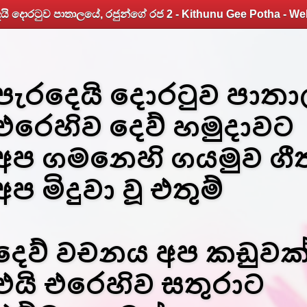
යි දොරටුව පාතාලයේ, රජුන්ගේ රජ 2 - Kithunu Gee Potha - We
පැරදෙයි දොරටුව පාත
එරෙහිව දෙව් හමුදාවට
අප ගමනෙහි ගයමුව ගී
අප මිදුවා වූ එතුම්
දෙව් වචනය අප කඩුවක්
එයි එරෙහිව සතුරාට