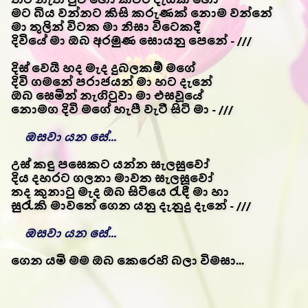
මට බිය වන්නට කිසි කරුණක් නොම වන්නේ
මා තුලින් විටක මා නිසා විටෙකදී
දිවියේ මා ඔබ අරමුණ සොයනු පෙනේ - ///
දිස් වෙයි හද මැද දුබලකම් මගේ
දිවි ගමනේ පරාජයන් මා හට දැනේ
ඔබ සෙමින් නැගිටුවා මා එසවූයේ
නොමග දිවි මගේ හැපී වැටී සිටි මා - ///
ඔසවා යන සේ...
උස් කඳු පසෙකට යන්න සැලසුවෝ
දිය දහරට ගලනා මාවත සැලසූවෝ
තද කුනාටු මැද ඔබ සිටියෙ රැඳී මා හා
සුරැකි මාවතේ ගෙන යනු දැනුදු දැනේ - ///
ඔසවා යන සේ...
ගෙන යමි මම ඔබ කෙරෙහි බලා විමසා...