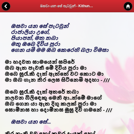
ඔසවා යන සේ පැටවුන් - Kithunu Gee Potha - Web v1.7
ඔසවා යන සේ පැටවුන්
රාජාලියා උගේ,
පියාපත්, මත තබා
මතු ඔබෙ දිවිය පුරා
ගෙන යමි මම ඔබ කෙරෙහි බලා විමසා
මා හදවත සාමයෙන් සපිරේ
ඔබ ඇත පැවතී මේ දිවිය පුරා මා
ඔබෙ සුරැකි දෑත් ඇත්තේ වට කොට මා
මා ඔබ ගැන තිර ලෙස සිටිනෙමි අදහා - ///
ඔබෙ සුරැකි දෑත් අතරේ තබා
නලවන බිලිඳෙකු මෙනි ආ..ත්මේ මාගේ
ඔබ ගෙන යා ඇත දිගු කලක් පුරා මා
සොම්නස හා දොම්නස මුසු දිවි ගමනේ - ///
ඔසවා යන සේ...
තිර නැති වුව හෝ කවර දැයක් හෝ