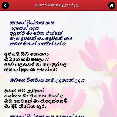
ඔබගේ විශ්වාස කම උදයෙන් උදය - Kithunu Gee Potha - Web v1.7
ඔබගේ විශ්වාස කම
උදයෙන් උදය
අලුත්ව මා වෙත එන්නේ
සැම දවසක් මා, දෙවිඳුනි ඔබ
මුළුම සිතින් නමදින්නේ //
අළුයම ඔබ සොයලා
ඔබගේ හඬ අසලා //
දෙව් බලයෙන් මා ඔබ පුරවලා
ඔබගේ මුහුණ දකින්නට
ඔබගේ විශ්වාස කම උදයෙන් උදය
දයාව මට ලැබුනේ
හස්තය මා රැගෙන ගියේ //
ඔබ සෙවනේ මා රැඳෙන්නෙමි
මා දිවි තිබෙන තුරා
ඔබගේ විශ්වාස කම උදයෙන් උදය