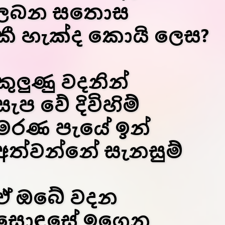
ලබන සතොස
කී හැක්ද කොයි ලෙස?
කුලුණු වදනින්
සැප වේ දිවිහිම්
මරණ පැයේ ඉන්
අත්වන්නේ සැනසුම්
ඒ ඔබේ වදන
සොඳසේ ඉගෙන