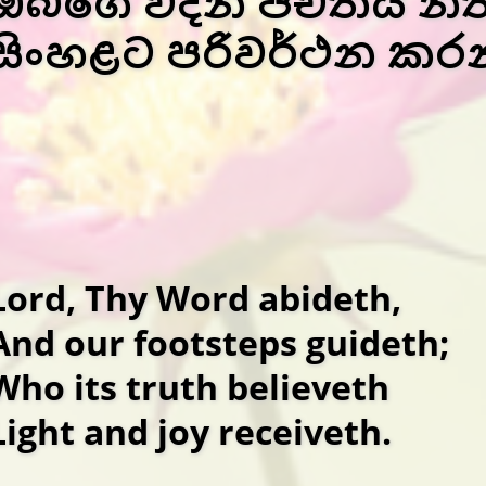
ඔබගේ වදන පචතියි නිතින
සිංහළට පරිවර්ථන කරන
Lord, Thy Word abideth,
And our footsteps guideth;
Who its truth believeth
Light and joy receiveth.