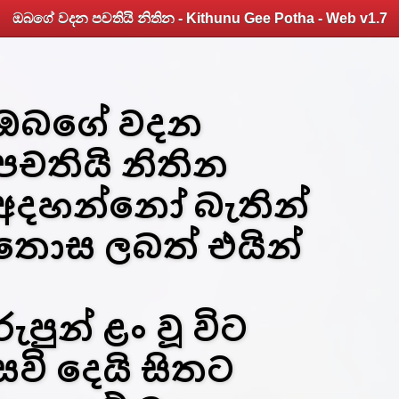
ඔබගේ වදන පචතියි නිතින - Kithunu Gee Potha - Web v1.7
ඔබගේ වදන
පචතියි නිතින
අදහන්නෝ බැතින්
තොස ලබත් එයින්
රුපුන් ළං වූ විට
සවි දෙයි සිතට