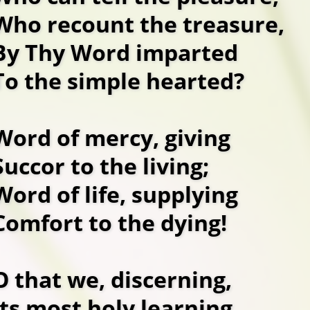
Who recount the treasure,
By Thy Word imparted
To the simple hearted?
Word of mercy, giving
Succor to the living;
Word of life, supplying
Comfort to the dying!
O that we, discerning,
Its most holy learning,