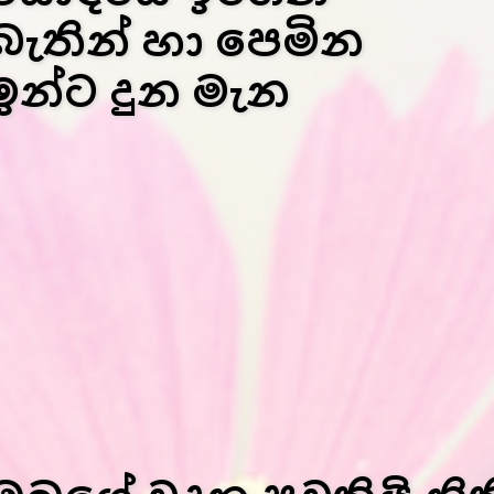
බැතින් හා පෙමින
ඉන්ට දුන මැන