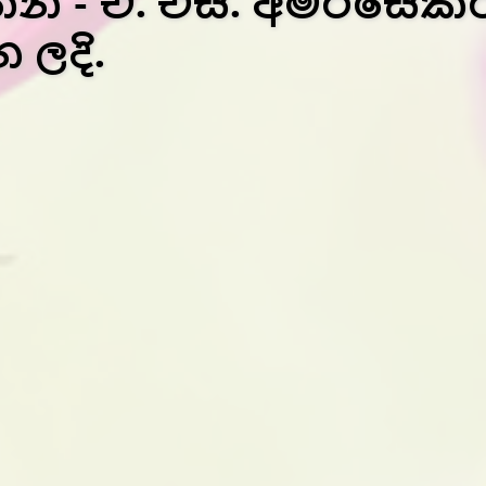
 - ඒ. එස්. අමරසේකර ඉං
 ලදි.