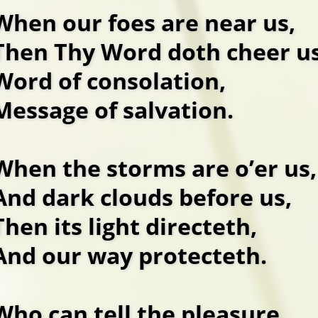
When our foes are near us,
Then Thy Word doth cheer us
Word of consolation,
Message of salvation.
When the storms are o’er us,
And dark clouds before us,
Then its light directeth,
And our way protecteth.
Who can tell the pleasure,