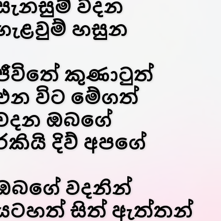
සැනසුම් වදන
ගැළවුම් හසුන
ජීවිතේ කුණාටුත්
එන විට මේගත්
වදන ඔබගේ
රකියි දිව් අපගේ
ඔබගේ වදනින්
යටහත් සිත් ඇත්තන්