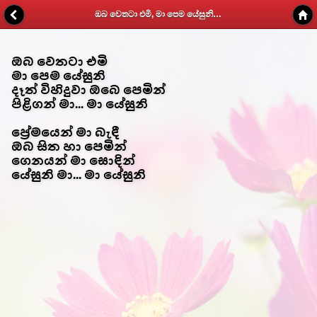
ඔබ වෙතටා එමි, මා පෙම යේසුනි - Kithunu Gee Potha - Web v1.7
ඔබ වෙතටා එමි
මා පෙම යේසුනි
දෑත් විහිදුවා ඔබෙ පෙමින්
පිළිගන් මා... මා යේසුනි
ප්‍රේමයෙන් මා බැඳී
ඔබ සිත හා පෙමින්
ගෙනයන් මා සොඳින්
යේසුනි මා... මා යේසුනි