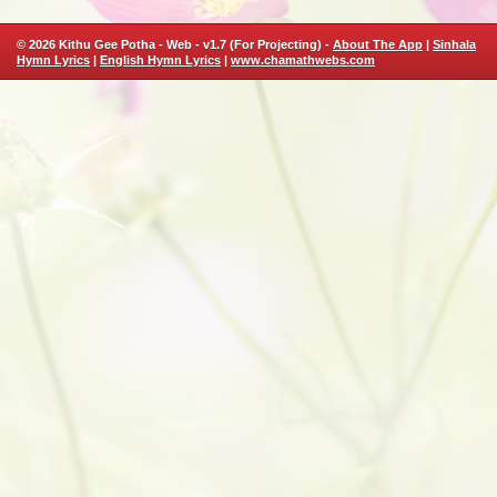
© 2026 Kithu Gee Potha - Web - v1.7 (For Projecting) -
About The App
|
Sinhala
Hymn Lyrics
|
English Hymn Lyrics
|
www.chamathwebs.com