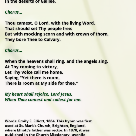
In the deserts of Galilee.
Chorus…
Thou camest, O Lord, with the living Word,
That should set Thy people free;
But with mocking scorn and with crown of thorn,
They bore Thee to Calvary.
Chorus…
When the heavens shall ring, and the angels sing,
At Thy coming to victory,
Let Thy voice call me home,
Saying "Yet there is room,
There is room at My side for thee."
My heart shall rejoice, Lord Jesus,
When Thou comest and callest for me.
Words: Emily E. Elliott, 1864. This hymn was first
used at St. Mark’s Church, Brighton, England,
where Elliott’s father was rector. In 1870, it was
published in the Church Missionary Juvenile