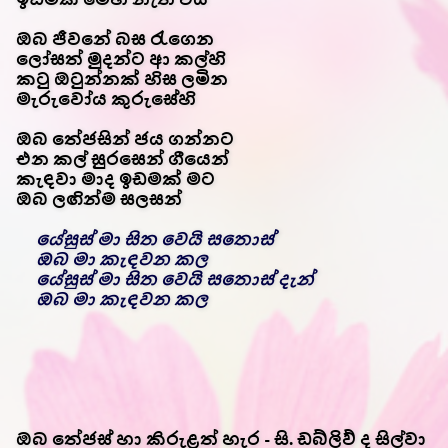
ඔබ ජීවනේ බස රැගෙන
ලෝසත් මුදන්ට ආ කල්හි
කටු ඔටුන්නක් හිස ලමින
මැරුවෝය කුරුසේහි
ඔබ තේජසින් ජය ගන්නට
එන කල් සුරසෙන් ගීයෙන්
කැඳවා මාද ඉඩමක් මට
ඔබ ලඟින්ම සලසන්
යේසුස් මා සිත වෙයි සතොස්
ඔබ මා කැඳවන කල
යේසුස් මා සිත වෙයි සතොස් දැන්
ඔබ මා කැඳවන කල
ඔබ තේජස් හා කිරුළත් හැර - සි. ඩබ්ලිව් ද සිල්වා