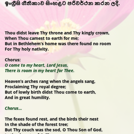
ඉංග්‍රීසි ගීතිකාව සිංහළට පරිවර්ථන කරන ලදි.
Thou didst leave Thy throne and Thy kingly crown,
When Thou camest to earth for me;
But in Bethlehem’s home was there found no room
For Thy holy nativity.
Chorus:
O come to my heart, Lord Jesus,
There is room in my heart for Thee.
Heaven’s arches rang when the angels sang,
Proclaiming Thy royal degree;
But of lowly birth didst Thou come to earth,
And in great humility.
Chorus…
The foxes found rest, and the birds their nest
In the shade of the forest tree;
But Thy couch was the sod, O Thou Son of God,