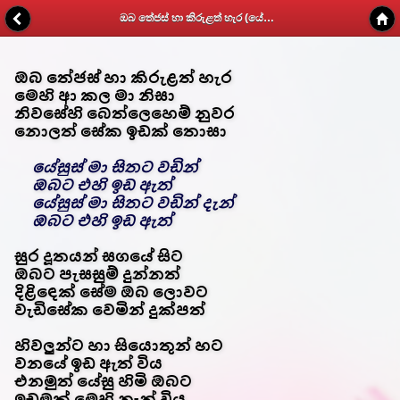
ඔබ තේජස් හා කිරුළත් හැර (යේසුස් මා සිතට වඩින්) - Kithunu Gee Potha - Web v1.7
ඔබ තේජස් හා කිරුළත් හැර
මෙහි ආ කල මා නිසා
නිවසේහි බෙත්ලෙහෙම් නුවර
නොලත් සේක ඉඩක් තොසා
යේසුස් මා සිතට වඩින්
ඔබට එහි ඉඩ ඇත්
යේසුස් මා සිතට වඩින් දැන්
ඔබට එහි ඉඩ ඇත්
සුර දූතයන් සගයේ සිට
ඔබට පැසසුම් දුන්නත්
දිළිඳෙක් සේම ඔබ ලොවට
වැඩිසේක වෙමින් දුක්පත්
හිවලුන්ට හා සියොතුන් හට
වනයේ ඉඩ ඇත් විය
එනමුත් යේසු හිමි ඔබට
ඉඩමක් මෙහි නැත් විය