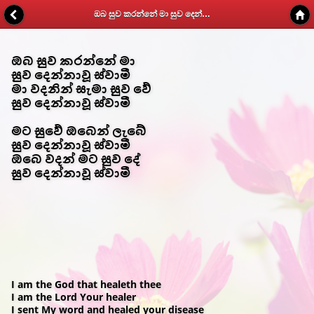
ඔබ සුව කරන්නේ මා සුව දෙන්නාවූ ස්වාමී - Kithunu Gee Potha - Web v1.7
ඔබ සුව කරන්නේ මා
සුව දෙන්නාවූ ස්වාමී
මා වදනින් සැමා සුව වේ
සුව දෙන්නාවූ ස්වාමී
මට සුවේ ඔබෙන් ලැබේ
සුව දෙන්නාවූ ස්වාමී
ඔබෙ වදන් මට සුව දේ
සුව දෙන්නාවූ ස්වාමී
I am the God that healeth thee
I am the Lord Your healer
I sent My word and healed your disease