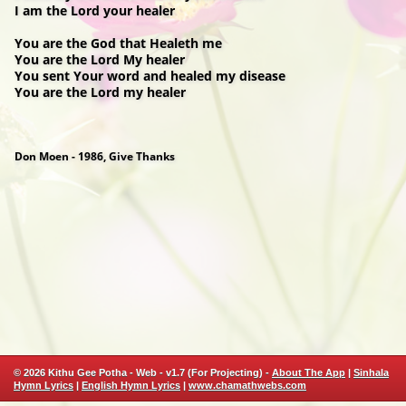
I am the Lord your healer
You are the God that Healeth me
You are the Lord My healer
You sent Your word and healed my disease
You are the Lord my healer
Don Moen - 1986, Give Thanks
© 2026 Kithu Gee Potha - Web - v1.7 (For Projecting) -
About The App
|
Sinhala
Hymn Lyrics
|
English Hymn Lyrics
|
www.chamathwebs.com