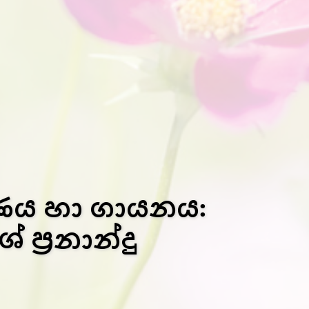
ාණය හා ගායනය:
ප්‍රනාන්දු