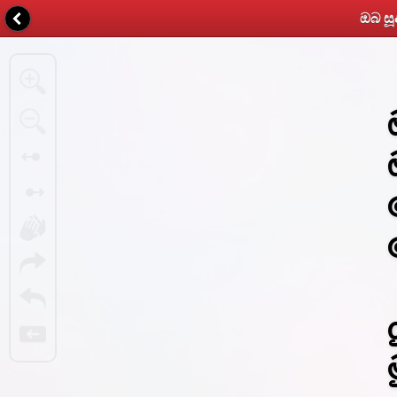
ඔබ සූ