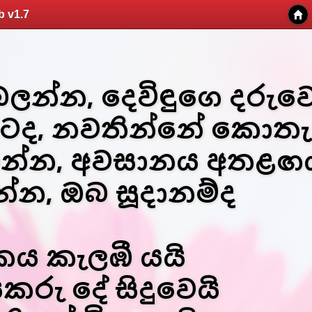
b v1.7
න්න, දෙවිඳුගෙ දරුවෙ
ටද, නවතින්නේ කොත
හන්න, අවසානය අතළඟ
න්න, ඔබ සූදානම්ද
ෝකය කැලඹී යයි
කරු දේ සිදුවෙයි