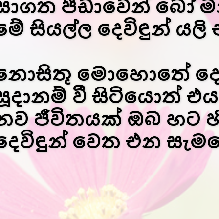
සාගත පීඩාවෙන් බෝ මිනි
මේ සියල්ල දෙවිඳුන් යල
නොසිතූ මොහොතේ දෙවිඳ
සූදානම් වී සිටියොත් 
නව ජීවිතයක් ඔබ හට හ
දෙවිඳුන් වෙත එන සැම