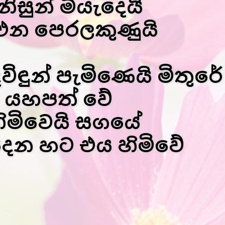
සුන් මියැදෙයි
ි එන පෙරලකුණුයි
ුන් පැමිණෙයි මිතුරේ
එය යහපත් වේ
ිමිවෙයි සගයේ
දෙන හට එය හිමිවේ