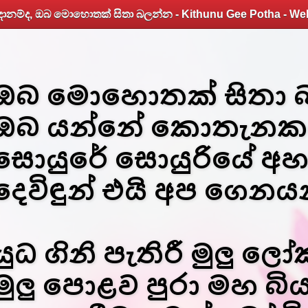
දානම්ද, ඔබ මොහොතක් සිතා බලන්න - Kithunu Gee Potha - We
ඔබ මොහොතක් සිතා බල
ඔබ යන්නේ කොතැනක
සොයුරේ සොයුරියේ අ
දෙවිඳුන් එයි අප ගෙනය
යුධ ගිනි පැතිරී මුලු ල
මුලු පොළව පුරා මහ බිය