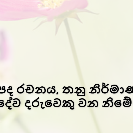
පද රචනය, තනු නිර්ම
දේව දරුවෙකු වන නිමේශ් 