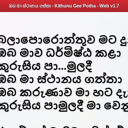
ඔබ මා ස්ථානය ගත්තා - Kithunu Gee Potha - Web v1.7
බලාපොරොත්තුව මට දු
ඔබ මාව ධර්මිෂ්ඨ කළා
කුරුසිය පා...මුලදී
ඔබ මා ස්ථානය ගත්තා
ඔබ කරුණාව මා හට දැක
කුරුසිය පාමුලදී මා වෙනුව