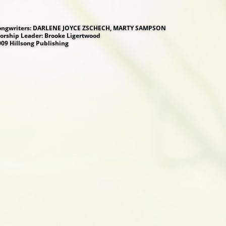
ongwriters: DARLENE JOYCE ZSCHECH, MARTY SAMPSON
orship Leader: Brooke Ligertwood
009 Hillsong Publishing