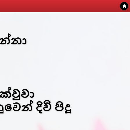
න්නා
්වුවා
ෙන් දිවි පිදූ