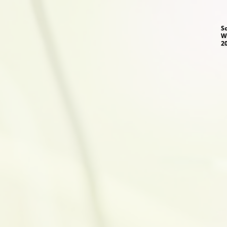
S
W
2