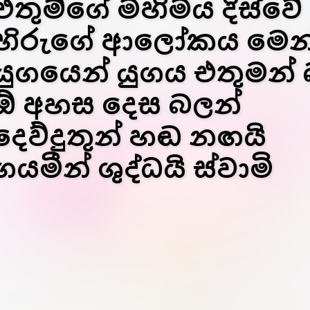
එතුම්ගේ මහිමය දිස්වේ
හිරුගේ ආලෝකය මෙන
යුගයෙන් යුගය එතුමන්
ඕ අහස දෙස බලන්
දෙව්දුතුන් හඬ නඟයි
ගයමීන් ශුද්ධයි ස්වාමි