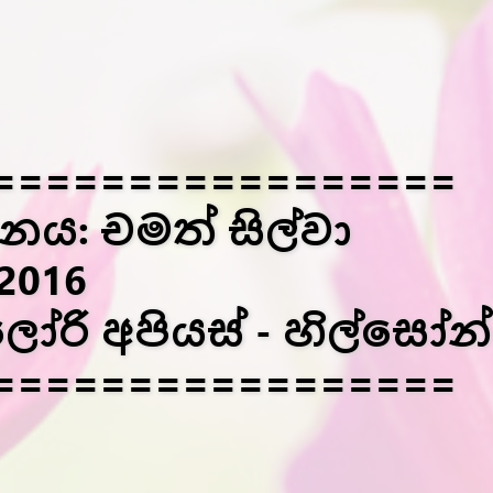
=================
යනය: චමත් සිල්වා
2016
ග්ලෝරි අපියස් - හිල්සෝන්
=================