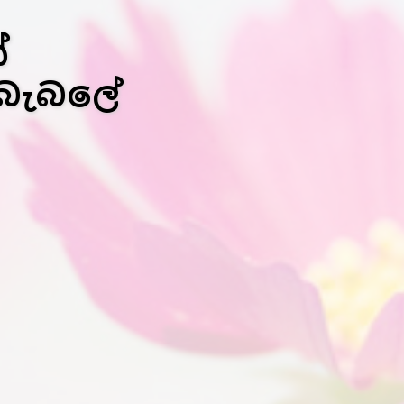
්
 බැබලේ