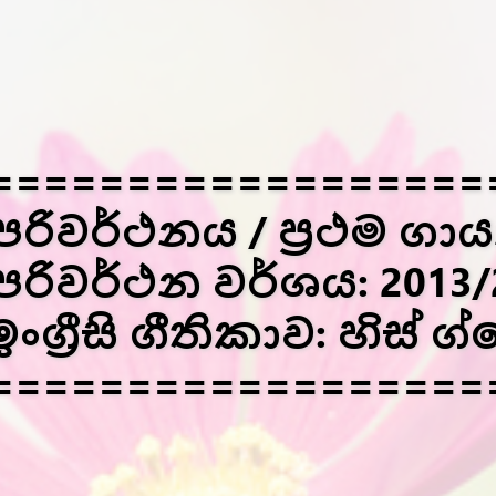
==================
පරිවර්ථනය / ප්‍රථම ගා
පරිවර්ථන වර්ශය: 2013/
ඉංග්‍රීසි ගීතිකාව: හිස් 
==================