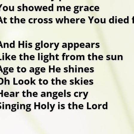
You showed me grace
At the cross where You died 
And His glory appears
Like the light from the sun
Age to age He shines
Oh Look to the skies
Hear the angels cry
Singing Holy is the Lord