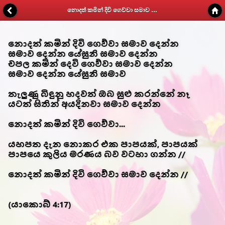
නොදත් කමින් දිවි ගෙව්වා සමාව දෙන්න - Kithunu Gee Potha - Web v1.7
නොදත් කමින් දිවි ගෙව්වා සමාව දෙන්න
සමාව දෙන්න යේසුනි සමාව දෙන්න
චපල කමින් දෙවි ගෙව්වා සමාව දෙන්න
සමාව දෙන්න යේසුනි සමාව
තැලුණු බිඳුනු හදවත් ඔබ සුළු කරන්නේ නෑ
යටත් සිතින් අයදිනවා සමාව දෙන්න
නොදත් කමින් දිවි ගෙව්වා...
යහපත දැන නොකර එක පාපයක්, පාපයක්
පාපයෙ කුලිය මරණය බව වටහා ගන්න //
නොදත් කමින් දිවි ගෙව්වා සමාව දෙන්න //
(යාකොබ් 4:17)