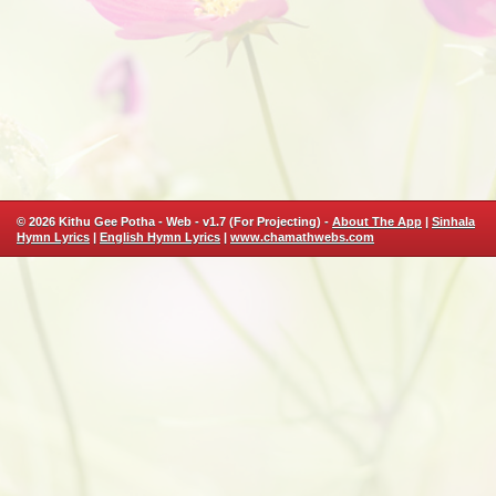
© 2026 Kithu Gee Potha - Web - v1.7 (For Projecting) -
About The App
|
Sinhala
Hymn Lyrics
|
English Hymn Lyrics
|
www.chamathwebs.com