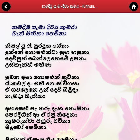
නමදිමු සැමා දිව්‍ය කුමරා - Kithunu Gee Potha - Web v1.7
නමදිමු සැමා දිව්‍ය කුමරා
බැති සිතිනා පෙමිනා
නිසල් වූ රෑ සුරදූත සේනා
දුන්නේ ගොපළුන්ටා සුභ හසුනා
දෙව්පුත් බෙත්ලෙහෙමේ උපනා
උස්තැන්හි මහිමා
පුවත අසා ගොපළුන් තුටිනා
රැකවල් දා එහි ගොස් විගසා
ඒ ගවලෙනෙ උන් දෙව් බිළිඳා
නැමදා බැතිනා
අහසෙහි පෑ තරු දැක තොසිනා
පෙරදිගින් ආ ඒ රජු තිදෙනා
කුමරුන්ටා පඬුරු වටිනා
පිදුවෝ පෙමිනා
පින්වත් ඒ සැම ගිය ලෙසිනා