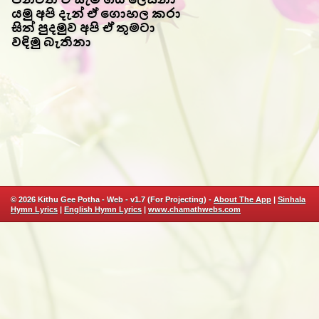
යමු අපි දැන් ඒ ගොහල කරා
සිත් පුදමුව අපි ඒ තුමටා
වඳිමු බැතිනා
© 2026 Kithu Gee Potha - Web - v1.7 (For Projecting) -
About The App
|
Sinhala
Hymn Lyrics
|
English Hymn Lyrics
|
www.chamathwebs.com