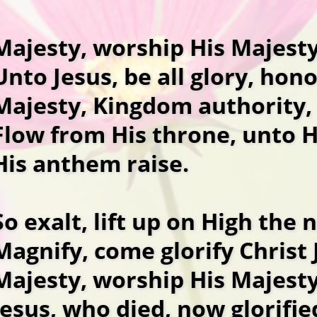
Majesty, worship His Majesty
Unto Jesus, be all glory, hon
Majesty, Kingdom authority,
Flow from His throne, unto 
His anthem raise.
So exalt, lift up on High the 
Magnify, come glorify Christ 
Majesty, worship His Majesty
Jesus, who died, now glorifie