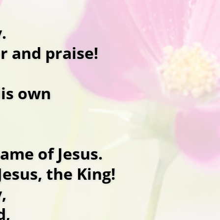
.
or and praise!
His own
name of Jesus.
Jesus, the King!
,
d,