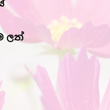
්
ිම ලත්