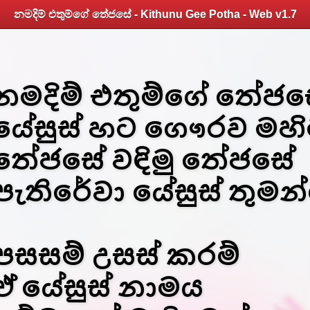
නමදිම් එතුම්ගේ තේජසේ - Kithunu Gee Potha - Web v1.7
නමදිම් එතුම්ගේ තේජ
යේසුස් හට ගෞරව මහි
තේජසේ වඳිමු තේජසේ
පැතිරේවා යේසුස් තුම
පසසම් උසස් කරම්
ඒ යේසුස් නාමය