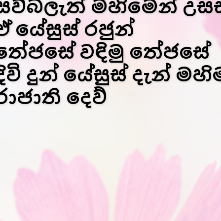
සව්බලැත් මහිමෙන් උසස
ඒ යේසුස් රජුන්
තේජසේ වඳිමු තේජසේ
දිවි දුන් යේසුස් දැන් මහ
රාජාති දෙව්