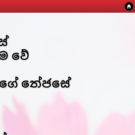
සේ
ම වේ
න්ගේ තේජසේ