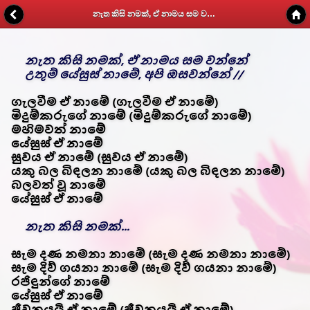
නැත කිසි නමක්, ඒ නාමය සම වන්නේ - Kithunu Gee Potha - Web v1.7
නැත කිසි නමක්, ඒ නාමය සම වන්නේ
උතුම් යේසුස් නාමේ, අපි ඔසවන්නේ //
ගැලවීම ඒ නාමේ (ගැලවීම ඒ නාමේ)
මිදුම්කරුගේ නාමේ (මිදුම්කරුගේ නාමේ)
මහිමවත් නාමේ
යේසුස් ඒ නාමේ
සුවය ඒ නාමේ (සුවය ඒ නාමේ)
යකු බල බිඳලන නාමේ (යකු බල බිඳලන නාමේ)
බලවත් වූ නාමේ
යේසුස් ඒ නාමේ
නැත කිසි නමක්...
සැම දණ නමනා නාමේ (සැම දණ නමනා නාමේ)
සැම දිව් ගයනා නාමේ (සැම දිව් ගයනා නාමේ)
රජිඳුන්ගේ නාමේ
යේසුස් ඒ නාමේ
ජීවනයයි ඒ නාමේ (ජීවනයයි ඒ නාමේ)