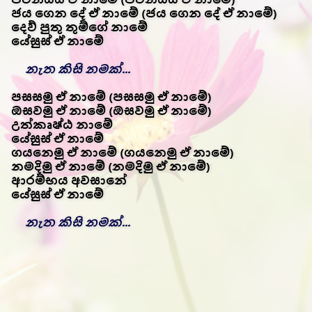
ජය ගෙන දේ ඒ නාමේ (ජය ගෙන දේ ඒ නාමේ)
දෙව් පුතු තුම්ගේ නාමේ
යේසුස් ඒ නාමේ
නැත කිසි නමක්...
පසසමු ඒ නාමේ (පසසමු ඒ නාමේ)
ඔසවමු ඒ නාමේ (ඔසවමු ඒ නාමේ)
උත්කෘෂ්ඨ නාමේ
යේසුස් ඒ නාමේ
ගයනෙමු ඒ නාමේ (ගයනෙමු ඒ නාමේ)
නමදිමු ඒ නාමේ (නමදිමු ඒ නාමේ)
ආරම්භය අවසානේ
යේසුස් ඒ නාමේ
නැත කිසි නමක්...