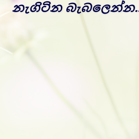
නැගිටින බැබලෙන්න..