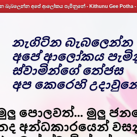
නැගිටින බැබලෙන්න
අපේ ආලෝකය පැමින
ස්වාමින්ගේ තේජස
අප කෙරෙහි උදාවුනේ
මුලු පොලවත්... මුලු ජ
තද අන්ධකාරයෙන් වස