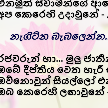
එනමුත් ස්වාමින්ගේ 
අප කෙරෙහි උදාවුනේ - 
නැගිටින බැබලෙන්න..
රජවරුන් හා... මුලු ජාතී
ඔබේ දීප්තිය වෙත හැර
ඔව්නොවුන් සියල්ලෝ එක්
ඔබ කෙරෙහි ලඟාවුනේ -