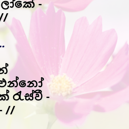
ආලෝකේ -
//
.
න්
ී එන්නෝ
 රැස්වී -
 //