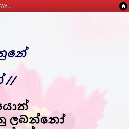
නැගිටින බැබලෙන්න අපේ ආලෝකය පැමිනුනේ - Kithunu Gee Potha - Web v1.7
ුනේ
 //
නයොත්
නු ලබන්නෝ