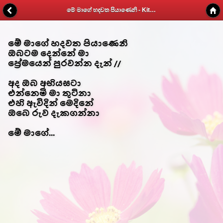
මේ මාගේ හදවත පියාණෙනි - Kithunu Gee Potha - Web v1.7
මේ මාගේ හදවත පියාණෙනි
ඔබටම දෙන්නේ මා
ප්‍රේමයෙන් පුරවන්න දැන් //
අද ඔබ අභියසටා
එන්නෙමි මා තුටිනා
එහි ඇවිදින් මෙදිනේ
ඔබෙ රුව දැකගන්නා
මේ මාගේ...