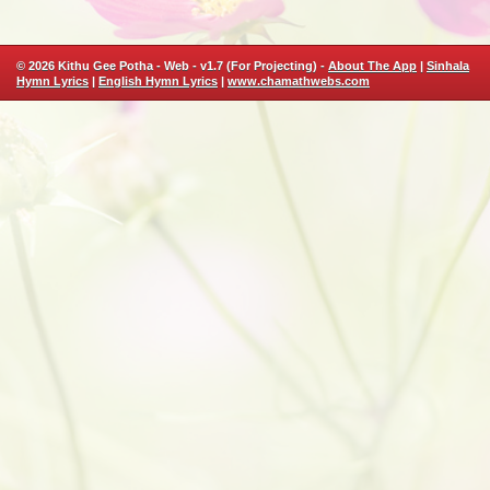
© 2026 Kithu Gee Potha - Web - v1.7 (For Projecting) -
About The App
|
Sinhala
Hymn Lyrics
|
English Hymn Lyrics
|
www.chamathwebs.com