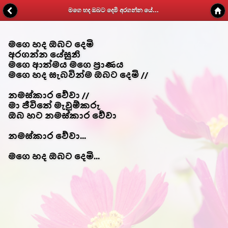
මගෙ හද ඔබට දෙමි අරගන්න යේසුනි - Kithunu Gee Potha - Web v1.7
මගෙ හද ඔබට දෙමි
අරගන්න යේසුනි
මගෙ ආත්මය මගෙ ප්‍රාණය
මගෙ හද සැබවින්ම ඔබට දෙමි //
නමස්කාර වේවා //
මා ජීවිතේ මැවුම්කරු
ඔබ හට නමස්කාර වේවා
නමස්කාර වේවා...
මගෙ හද ඔබට දෙමි...