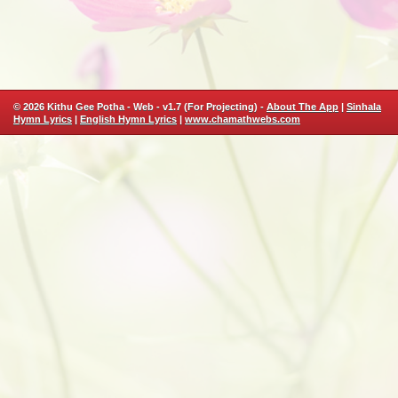
© 2026 Kithu Gee Potha - Web - v1.7 (For Projecting) -
About The App
|
Sinhala
Hymn Lyrics
|
English Hymn Lyrics
|
www.chamathwebs.com