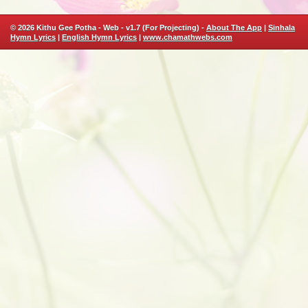
© 2026 Kithu Gee Potha - Web - v1.7 (For Projecting) -
About The App
|
Sinhala
Hymn Lyrics
|
English Hymn Lyrics
|
www.chamathwebs.com