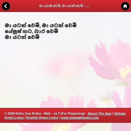
මා යටත් වෙමි, මා යටත් වෙමි - Kithunu Gee Potha - Web v1.7
මා යටත් වෙමි, මා යටත් වෙමි
යේසුස් හට, බාර වෙමි
මා යටත් වෙමි
© 2026 Kithu Gee Potha - Web - v1.7 (For Projecting) -
About The App
|
Sinhala
Hymn Lyrics
|
English Hymn Lyrics
|
www.chamathwebs.com