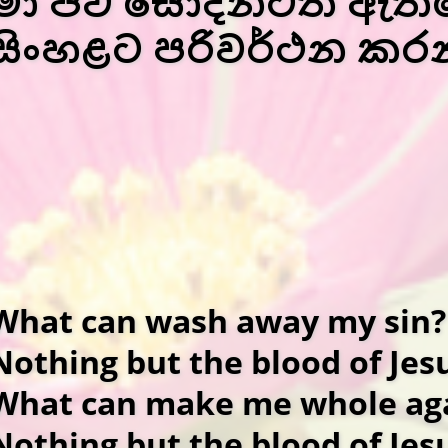
මා පව් සෝදන්ටත් ඇත්තේ 
සිංහළට පරිවර්ථන කරන
What can wash away my sin?
Nothing but the blood of Jes
What can make me whole ag
Nothing but the blood of Jes