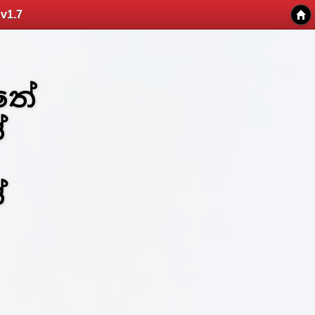
v1.7
්තේ
්
්