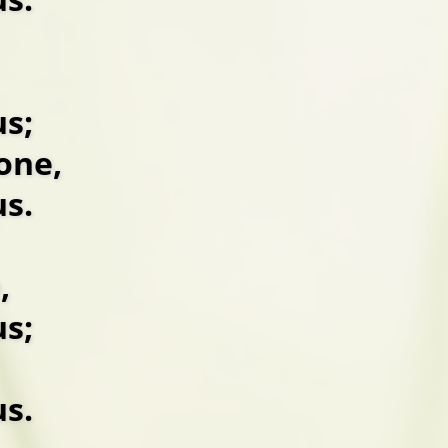
us;
one,
us.
,
us;
us.