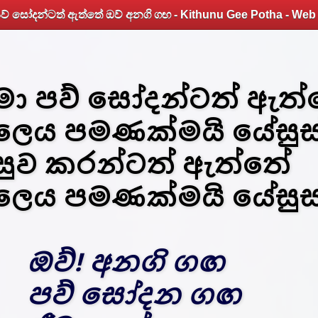
පව් සෝදන්ටත් ඇත්තේ ඔව් අනගි ගඟ - Kithunu Gee Potha - Web 
මා පව් සෝදන්ටත් ඇත
ලෙය පමණක්මයි යේසුස
සුව කරන්ටත් ඇත්තේ
ලෙය පමණක්මයි යේසුස
ඔව්! අනගි ගඟ
පව් සෝදන ගඟ