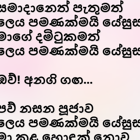
සමාදානෙත් පැතුමත්
ලෙය පමණක්මයි යේසුස
මාගේ දමිටුකමත්
ලෙය පමණක්මයි යේසුස
ඔව්! අනගි ගඟ...
පව් නසන පූජාව
ලෙය පමණක්මයි යේසුස
මා කළ හොඳක් නොව