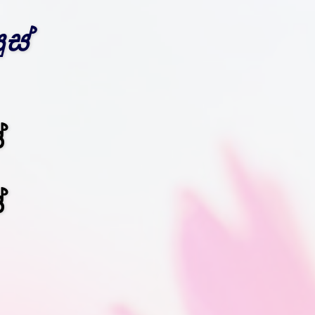
ස්
්
්