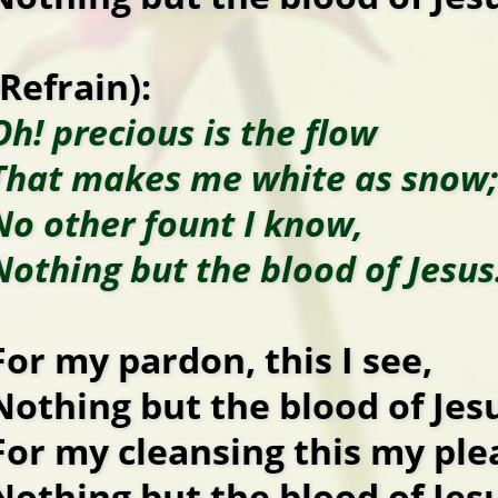
(Refrain):
Oh! precious is the flow
That makes me white as snow;
No other fount I know,
Nothing but the blood of Jesus
For my pardon, this I see,
Nothing but the blood of Jes
For my cleansing this my ple
Nothing but the blood of Jes