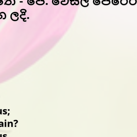
- ජේ. වෙස්ලි පෙරේරා ඉ
 ලදි.
us;
ain?
us.