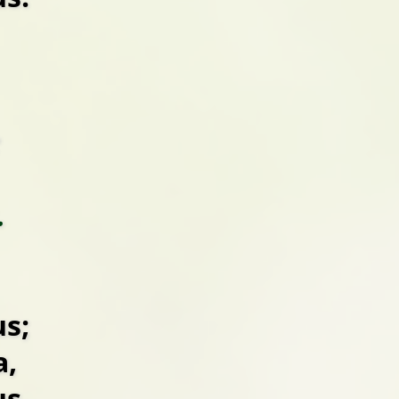
.
us;
a,
us.