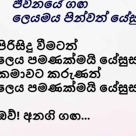
ජීවනයේ ගඟ
ලෙයමය පින්වත් යේසු
පිරිසිදු වීමටත්
ලෙය පමණක්මයි යේසුස
කමාවට කරුණත්
ලෙය පමණක්මයි යේසුස
ඔව්! අනගි ගඟ...