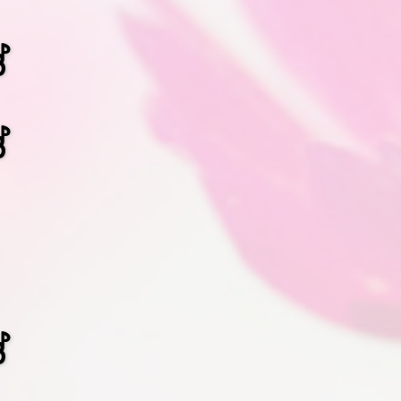
්
්
්