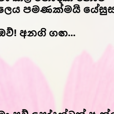
ලෙය පමණක්මයි යේසුස
ඔව්! අනගි ගඟ...