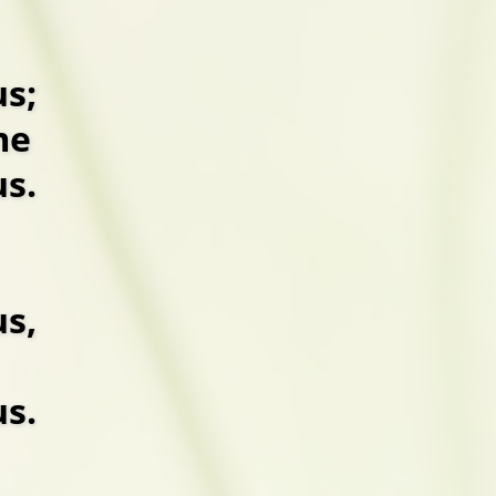
us;
me
us.
us,
us.