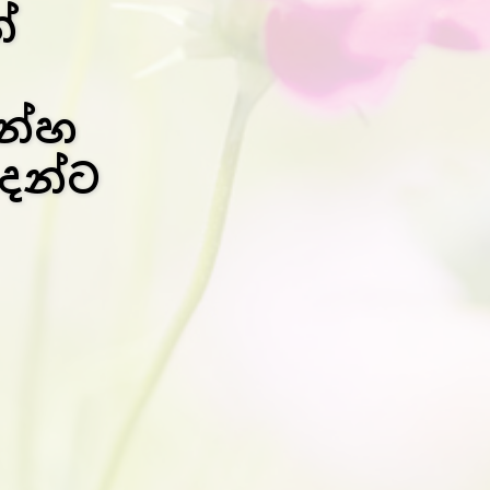
්
ුන්හ
දන්ට