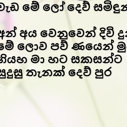
වැඩ මේ ලෝ දෙව් සමිඳුන
අන් අය වෙනුවෙන් දිවි ද
මේ ලොව පව් ණයෙන් මු
ගියහ මා හට සකසන්ට
සුදුසු තැනක් දෙව් පුර