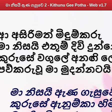
මා නිසයි ඇණ ගැසුවේ 2 - Kithunu Gee Potha - Web v1.7
ආ අසිරිමත් මිඳුම්කරු
මා නිසයි එතුම් දිවි දුන්
කුරුසේ වගුලේ අනඟි ල
පව්කරුවූ මා මුදන්නටයි
මා නිසයි ඇණ ගැසුවේ
කුරුසේ ඇනුම්කා හිම