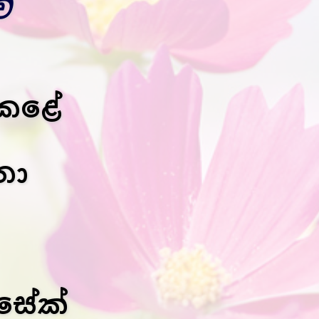
ේ
 කළේ
තා
සේක්