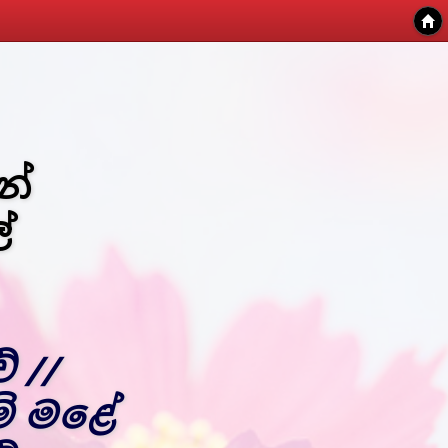
නේ
ේ
 //
ි මළේ