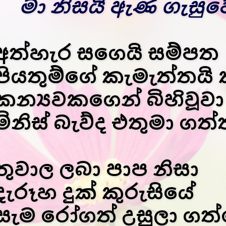
මා නිසයි ඇණ ගැසුව
අත්හැර සගෙයි සම්පත
පියතුම්ගේ කැමැත්තයි
කන්‍යවකගෙන් බිහිවූවා
මිනිස් බැව්ද එතුමා ගත්
තුවාල ලබා පාප නිසා
දැරූහ දුක් කුරුසියේ
සැම රෝගත් උසුලා ගත්