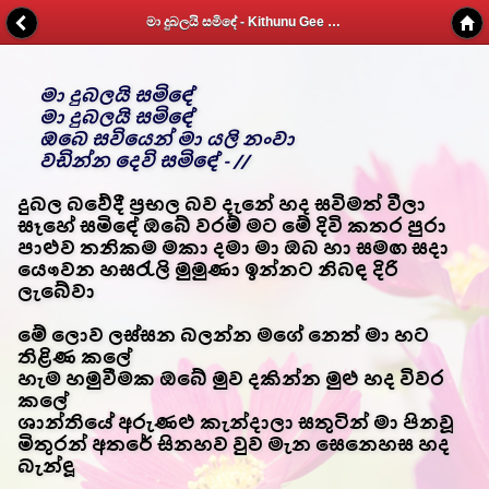
මා දුබලයි සමිඳේ - Kithunu Gee Potha - Web v1.7
මා දුබලයි සමිඳේ
මා දුබලයි සමිඳේ
ඔබෙ සවියෙන් මා යලි නංවා
වඩින්න දෙවි සමිඳේ - //
දුබල බවේදී ප්‍රභල බව දැනේ හද සවිමත් වීලා
සෑහේ සමිඳේ ඔබේ වරම් මට මේ දිවි කතර පුරා
පාළුව තනිකම මකා දමා මා ඔබ හා සමඟ සදා
යෞවන හසරැලි මුමුණා ඉන්නට නිබඳ දිරි
ලැබේවා
මේ ලොව ලස්සන බලන්න මගේ නෙත් මා හට
තිළිණ කලේ
හැම හමුවීමක ඔබේ මුව දකින්න මුළු හද විවර
කලේ
ශාන්තියේ අරුණළු කැන්දාලා සතුටින් මා පිනවූ
මිතුරන් අතරේ සිනහව වුව මැන සෙනෙහස හද
බැන්ඳූ