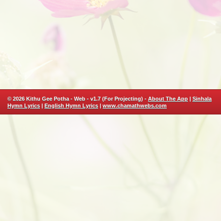
© 2026 Kithu Gee Potha - Web - v1.7 (For Projecting) -
About The App
|
Sinhala
Hymn Lyrics
|
English Hymn Lyrics
|
www.chamathwebs.com