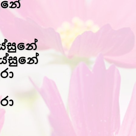
ඳුනේ
ේසුනේ
යේසුනේ
රා
රා