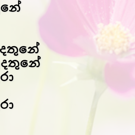
ුනේ
ුදතුනේ
ුදතුනේ
රා
රා