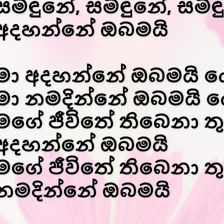
සමිඳුනේ, සමිඳුනේ, සමි
අදහන්නේ ඔබමයි
මා අදහන්නේ ඔබමයි ය
මා නමදින්නේ ඔබමයි 
මගේ ජීවිතේ තිබෙනා තු
අදහන්නේ ඔබමයි
මගේ ජීවිතේ තිබෙනා තු
නමදින්නේ ඔබමයි