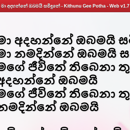
මා අදහන්නේ ඔබමයි සමිඳුනේ - Kithunu Gee Potha - Web v1.7
මා අදහන්නේ ඔබමයි ස
මා නමදින්නේ ඔබමයි ස
මගේ ජීවිතේ තිබෙනා තු
අදහන්නේ ඔබමයි
මගේ ජීවිතේ තිබෙනා තු
නමදින්නේ ඔබමයි