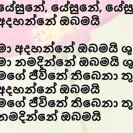
යේසුනේ, යේසුනේ, යේස
අදහන්නේ ඔබමයි
මා අදහන්නේ ඔබමයි ශ
මා නමදින්නේ ඔබමයි ශ
මගේ ජීවිතේ තිබෙනා තු
අදහන්නේ ඔබමයි
මගේ ජීවිතේ තිබෙනා තු
නමදින්නේ ඔබමයි