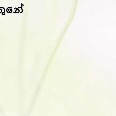
දතුනේ