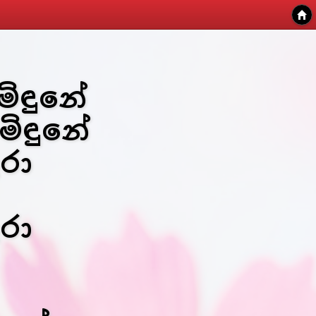
මිඳුනේ
මිඳුනේ
රා
රා