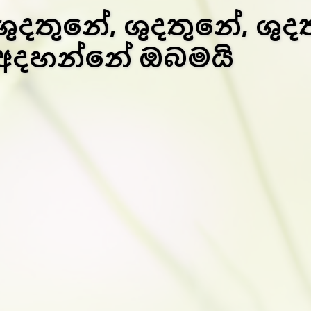
ශුදතුනේ, ශුදතුනේ, ශු
අදහන්නේ ඔබමයි