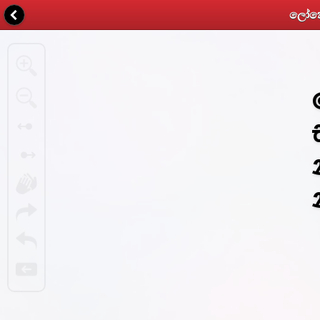
ලෝකෙට