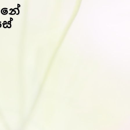
ිනේ
සේ