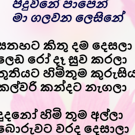
පිදුවනේ පාපෙන්
මා ගලවන ලෙසිනේ
සතහට කිතු දම දෙසලා
ලෙඩ රෝ දෑ සුව කරලා
තුතියට හිමිතුම කුරුසි
කල්වරි කන්දට නැගලා
දුදනෝ හිමි තුම අල්ලා
බොරුවට වරද දෙසාලා