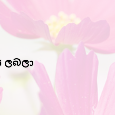
ය ලබලා