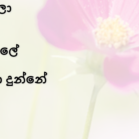
ලා
ේලේ
දුන්නේ