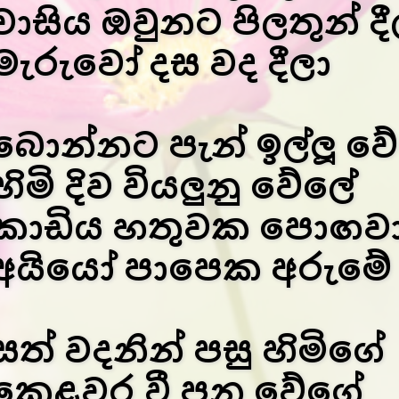
වාසිය ඔවුනට පිලතුන් දී
මැරුවෝ දස වද දීලා
බොන්නට පැන් ඉල්ලූ ව
හිමි දිව වියලුනු වේලේ
කාඩිය හතුවක පොඟවා 
අයියෝ පාපෙක අරුමේ
සත් වදනින් පසු හිමිගේ
කෙළවර වී පන වේගේ