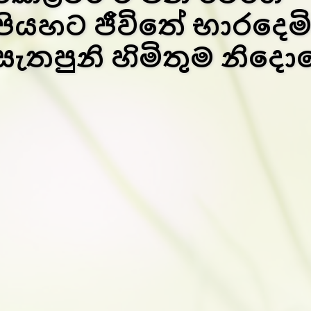
පියහට ජීවිතේ භාරදෙම
සැතපුනි හිමිතුම නිදො