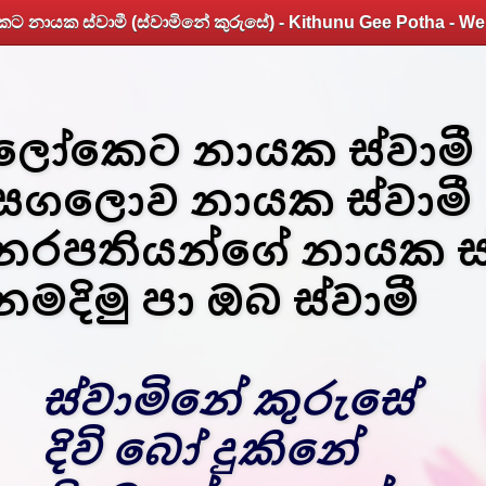
 නායක ස්වාමී (ස්වාමිනේ කුරුසේ) - Kithunu Gee Potha - We
ලෝකෙට නායක ස්වාමී
සගලොව නායක ස්වාමී
නරපතියන්ගේ නායක ස්
නමදිමු පා ඔබ ස්වාමී
ස්වාමිනේ කුරුසේ
දිවි බෝ දුකිනේ