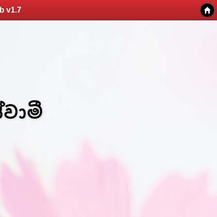
b v1.7
වාමී