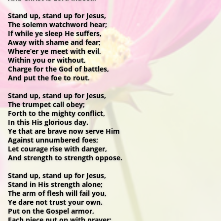
Stand up, stand up for Jesus,
The solemn watchword hear;
If while ye sleep He suffers,
Away with shame and fear;
Where’er ye meet with evil,
Within you or without,
Charge for the God of battles,
And put the foe to rout.
Stand up, stand up for Jesus,
The trumpet call obey;
Forth to the mighty conflict,
In this His glorious day.
Ye that are brave now serve Him
Against unnumbered foes;
Let courage rise with danger,
And strength to strength oppose.
Stand up, stand up for Jesus,
Stand in His strength alone;
The arm of flesh will fail you,
Ye dare not trust your own.
Put on the Gospel armor,
Each piece put on with prayer;