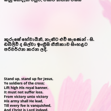
කුරුසේ හේවායිනි, නැඟිට එව් සැණෙන් - සි.
ඩබ්ලිව් ද සිල්වා ඉංග්‍රීසි ගීතිකාව සිංහළට
පරිවර්ථන කරන ලදි.
Stand up, stand up for Jesus,
Ye soldiers of the cross;
Lift high His royal banner,
It must not suffer loss.
From victory unto victory
His army shall He lead,
Till every foe is vanquished,
And Christ is Lord indeed.