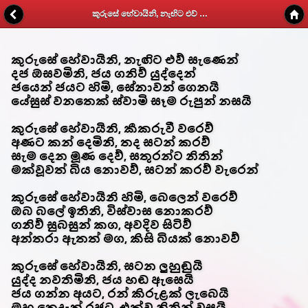
කුරුසේ හේවායිනි, නැඟිට එව් සැණෙන් - Kithunu Gee Potha - Web v1.7
කුරුසේ හේවායිනි, නැඟිට එව් සැණෙන්
දජ ඔසවමිනි, ජය ගනිව් යුද්දෙන්
ජයෙන් ජයට හිමි, සේනාවන් ගෙනයි
යේසුස් වනතෙක් ස්වාමි සෑම රුපුන් නසයි
කුරුසේ හේවායිනි, කීකරුවී වරෙව්
අණට කන් දෙමිනි, තද සටන් කරව්
සැම දෙන මූණ දෙව්, සතුරන්ට නිතින්
මක්වූවත් බිය නොවව්, සටන් කරව් වැරෙන්
කුරුසේ හේවායිනි හිමි, බෙලෙන් වරෙව්
ඔබ බලේ ඉතිනි, විස්වාස නොකරව්
ගනිව් සුබසුන් කග, අවදිව සිටිව්
අන්තරා ඇතත් මග, කිසි බියක් නොවව්
කුරුසේ හේවායිනි, සටන ලුහුඬුයි
යුද්ද නවතිමිනි, ජය හඬ ඇසෙයි
ජය ගන්න අයට, රන් කිරුළක් ලැබෙයි
ඔහු තෙදැත් රජුට, එක්ව නිතින් වසයි