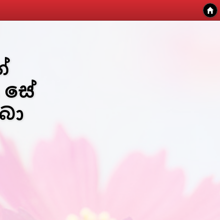
ේ
 සේ
බා