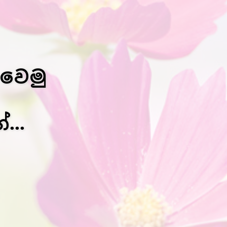
 වෙමු
...