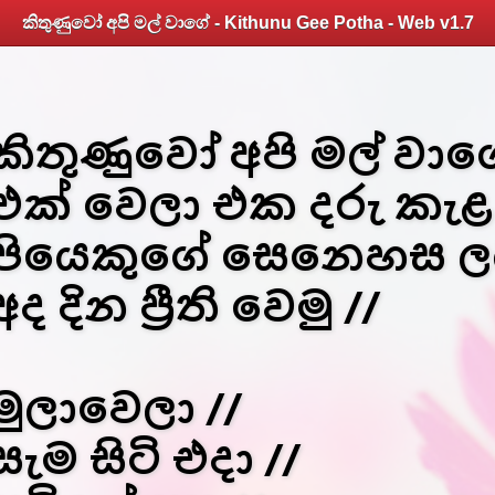
කිතුණුවෝ අපි මල් වාගේ - Kithunu Gee Potha - Web v1.7
කිතුණුවෝ අපි මල් වාග
එක් වෙලා එක දරු කැළ
පියෙකුගේ සෙනෙහස ල
අද දින ප්‍රීති වෙමු //
මුලාවෙලා //
සැම සිටි එදා //