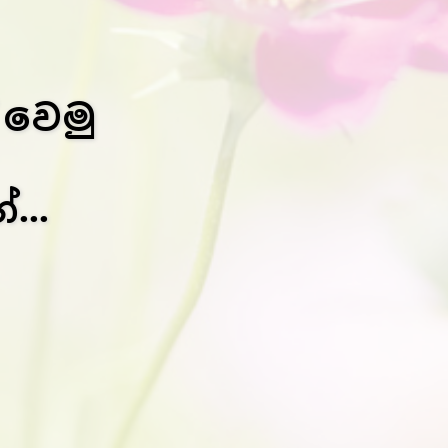
 වෙමු
...