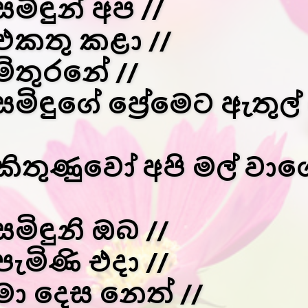
සමිඳුන් අප //
එකතු කළා //
මිතුරනේ //
සමිඳුගේ ප්‍රේමෙට ඇතුල්
කිතුණුවෝ අපි මල් වාගේ
සමිඳුනි ඔබ //
පැමිණි එදා //
මා දෙස නෙත් //