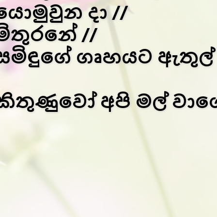
යොමුවුන දා //
මිතුරනේ //
සමිඳුගේ ගෘහයට ඇතුල්
කිතුණුවෝ අපි මල් වාගේ