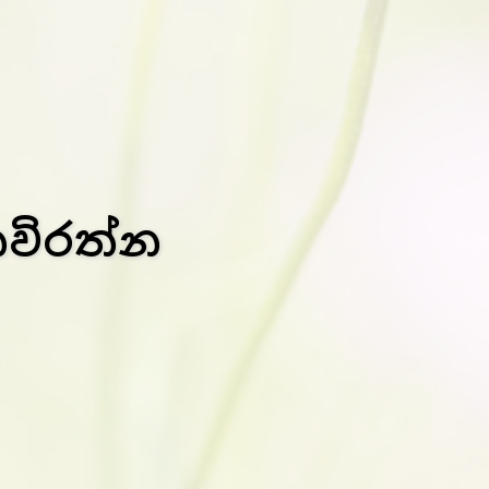
ෙවිරත්න