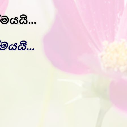
මයයි...
යයි...