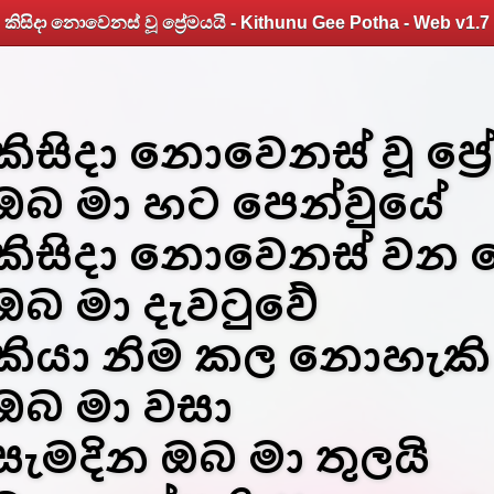
කිසිදා නොවෙනස් වූ ප්‍රේමයයි - Kithunu Gee Potha - Web v1.7
කිසිදා නොවෙනස් වූ ප්‍ර
ඔබ මා හට පෙන්වුයේ
කිසිදා නොවෙනස් වන 
ඔබ මා දැවටුවේ
කියා නිම කල නොහැකි
ඔබ මා වසා
සැමදින ඔබ මා තුලයි