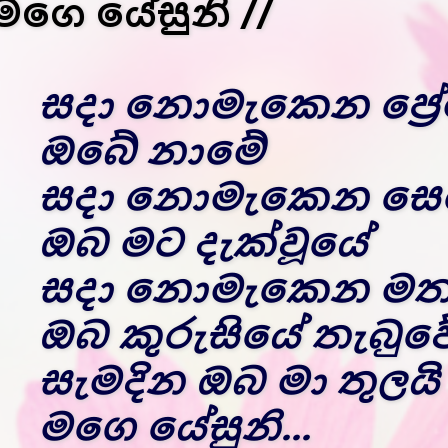
මගෙ යේසුනි //
සදා නොමැකෙන ප්‍රේ
ඔබේ නාමේ
සදා නොමැකෙන සෙ
ඔබ මට දැක්වූයේ
සදා නොමැකෙන මත
ඔබ කුරුසියේ තැබුව
සැමදින ඔබ මා තුලයි
මගෙ යේසුනි...