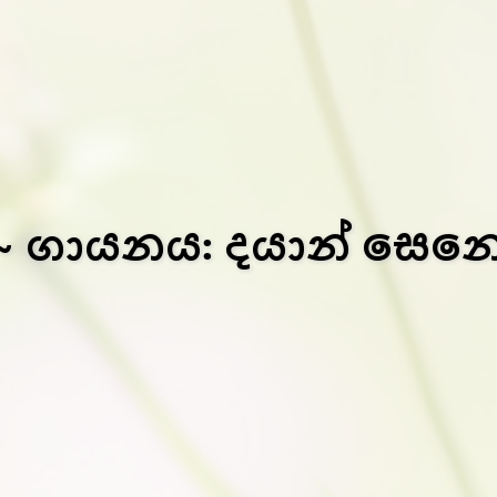
~ ගායනය: දයාන් සෙන