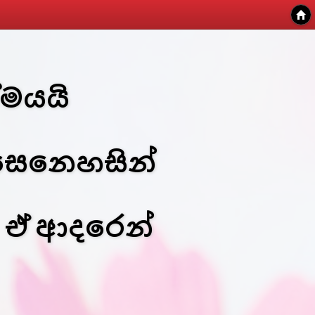
ේමයයි
සෙනෙහසින්
 ඒ ආදරෙන්