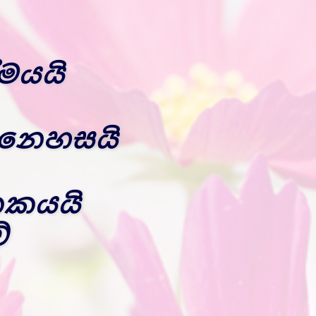
මයයි
නෙහසයි
කයයි
ේ