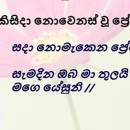
කිසිදා නොවෙනස් වූ ප්‍රේ
සදා නොමැකෙන ප්‍රේම
සැමදින ඔබ මා තුලයි
මගෙ යේසුනි //