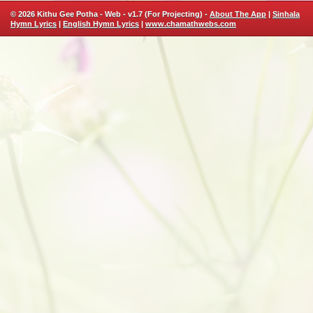
© 2026 Kithu Gee Potha - Web - v1.7 (For Projecting) -
About The App
|
Sinhala
Hymn Lyrics
|
English Hymn Lyrics
|
www.chamathwebs.com