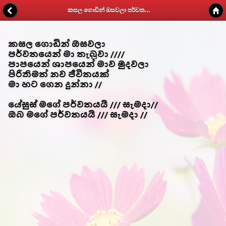
කසල ගොඩින් ඔසවලා පර්වතයෙන් මා තැබුවා - Kithunu Gee Potha - Web v1.7
කසල ගොඩින් ඔසවලා
පර්වතයෙන් මා තැබුවා ////
පාපයෙන් ශාපයෙන් මාව මුදවලා
පිරිතිමත් නව ජීවිතයක්
මා හට ගෙන දුන්නා //
යේසුස් මගේ පර්වතයයි /// සැමදා//
ඔබ මගේ පර්වතයයි /// සැමදා //