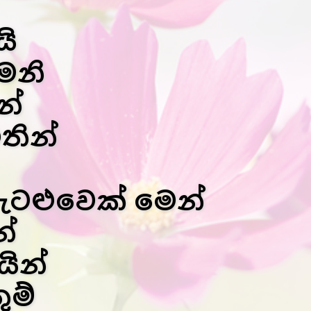
යි
ෙනි
න්
ඉතින්
ටළුවෙක් මෙන්
්
යින්
ුම්