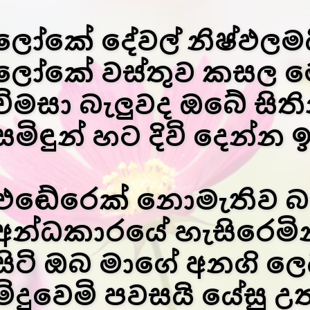
ලෝකේ දේවල් නිෂ්ඵලම
ලෝකේ වස්තුව කසල ම
විමසා බැලුවද ඔබේ සිති
සමිඳුන් හට දිවි දෙන්න 
එඬේරෙක් නොමැතිව බැ
අන්ධකාරයේ හැසිරෙමින
සිටි ඔබ මාගේ අනගි ලෙ
මිදුවෙමි පවසයි යේසු උත