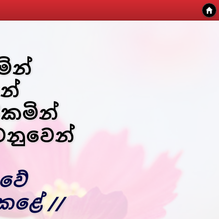
ින්
න්
ිකමින්
වෙනුවෙන්
ුවේ
කළේ //