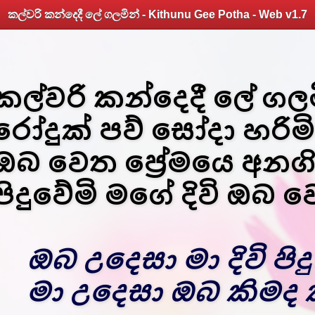
කල්වරි කන්දෙදී ලේ ගලමින් - Kithunu Gee Potha - Web v1.7
කල්වරි කන්දෙදී ලේ ගලම
රෝදුක් පව් සෝදා හරිමි
ඔබ වෙත ප්‍රේමයෙ අනග
පිදුවේමි මගේ දිවි ඔබ 
ඔබ උදෙසා මා දිවි පිද
මා උදෙසා ඔබ කිමද 