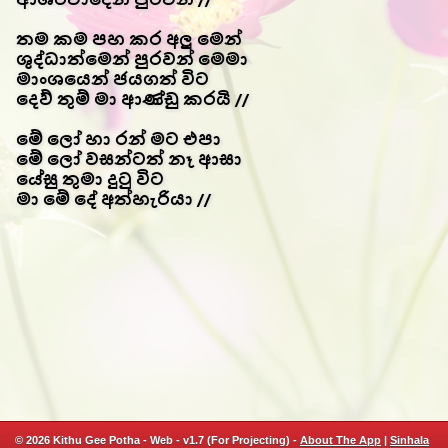
තම කම පහ කර අලු මෙන්
ශුද්ධාත්මෙන් පුරවන් මෙමා
මාංශයෙන් ජයගත් විට
දෙව් තුම් මා ආණ්ඩු කරයි //
මේ ලෝ හා රන් මට එපා
මේ ලෝ වසන්ටත් නෑ ආසා
යේසු තුමා දුටු විට
මා මේ දේ අත්හැරියා //
© 2026 Kithu Gee Potha - Web - v1.7 (For Projecting) -
About The App
|
Sinhala