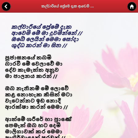
කල්වාරියේ ප්‍රේමේ දැක ආවෙමි මේ මා - Kithunu Gee Potha - Web v1.7
කල්වාරියේ ප්‍රේමේ දැක
ආවෙමි මේ මා දුවමින්නේ //
ඔබේ ලෙයින් මෙමා සෝදා
ශුද්ධ කරන් මා සිත //
පූජාසනයේ තබමි
බාරවී මේ වෙලාවේ මා
දේව කැමැත්ත අනුව
මා පාලනය කරන් //
ඔබ නැතිනම් මේ ලොවේ
කළ නොහැක කිසිත් මටා
වැටෙන්නට ඉඩ නොදී
ආරක්ෂා කරන් මෙමා //
ආත්මේ ශරීරේ හා ප්‍රාණේ
පෙමැත් ඔබ හට දෙමි
මාලිගාවක් කර මෙමා
ආශිර්වාදෙන් පුරවන් //