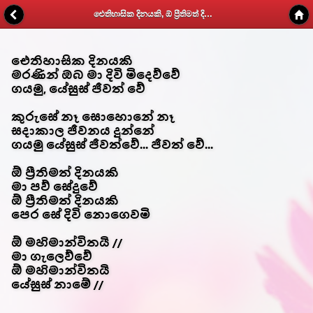
ඓතිහාසික දිනයකි, ඕ ප්‍රීතිමත් දිනයකි - Kithunu Gee Potha - Web v1.7
ඓතිහාසික දිනයකි
මරණින් ඔබ මා දිවි මිදෙව්වේ
ගයමු, යේසුස් ජීවත් වේ
කුරුසේ නෑ සොහොනේ නෑ
සදාකාල ජීවනය දුන්නේ
ගයමු යේසුස් ජීවත්වේ... ජීවත් වේ...
ඕ ප්‍රීතිමත් දිනයකි
මා පව් සේදුවේ
ඕ ප්‍රීතිමත් දිනයකි
පෙර සේ දිවි නොගෙවමි
ඕ මහිමාන්විතයි //
මා ගැලෙව්වේ
ඕ මහිමාන්විතයි
යේසුස් නාමේ //